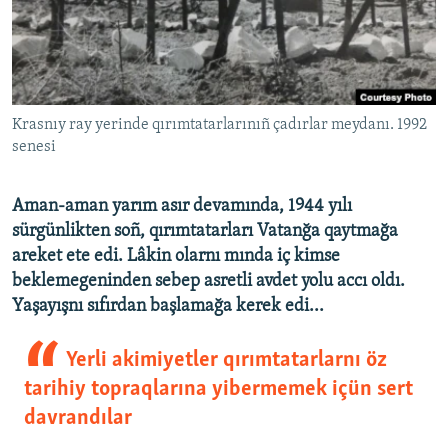
Русский
Українською
QOŞULIÑIZ!
Krasnıy ray yerinde qırımtatarlarınıñ çadırlar meydanı. 1992
senesi
Aman-aman yarım asır devamında, 1944 yılı
RFE/RS bütün saytları
sürgünlikten soñ, qırımtatarları Vatanğa qaytmağa
areket ete edi. Lâkin olarnı mında iç kimse
beklemegeninden sebep asretli avdet yolu accı oldı.
Yaşayışnı sıfırdan başlamağa kerek edi...
Yerli akimiyetler qırımtatarlarnı öz
tarihiy topraqlarına yibermemek içün sert
davrandılar