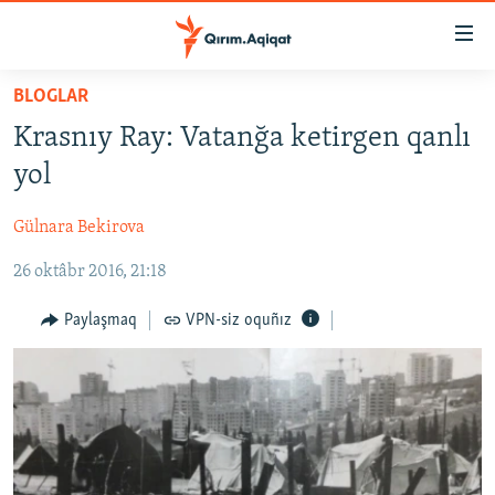
Link
açıqlığı
Esas
BLOGLAR
mündericege
HABERLER
Krasnıy Ray: Vatanğa ketirgen qanlı
qaytmaq
SİYASET
Baş
yol
İQTİSADİYAT
navigatsiyağa
qaytmaq
Gülnara Bekirova
CEMİYET
Qıdıruvğa
26 oktâbr 2016, 21:18
MEDENİYET
qaytmaq
İNSAN AQLARI
Paylaşmaq
VPN-siz oquñız
VİDEO
SÜRET
BLOGLAR
FİKİR