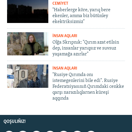
CEMİYET
"Haberlerge köre, yarıq bere
ekenler, amma biz bütünley
ekektriksizmiz"
İNSAN AQLARI
Olğa Skrıpnık: "Qırım azat etilsin
dep, insanlar yarıqsız ve suvsuz
yaşamağa azırlar"
İNSAN AQLARI
"Rusiye Qırımda onı
istemegenlerini bile edi". Rusiye
Federatsiyasınıñ Qırımdaki cenkke
qarşı narazılıqlarnen küreşi
aqqında
QOŞULIÑIZ!