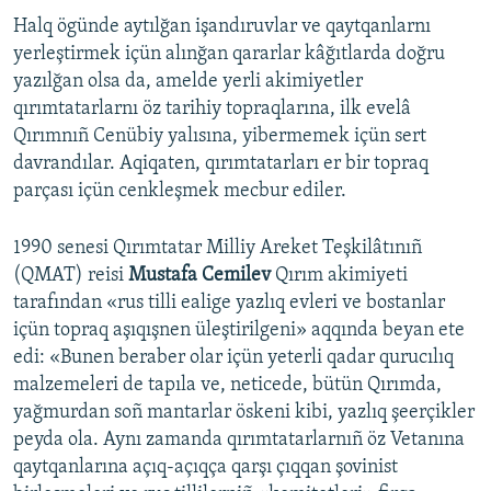
Halq ögünde aytılğan işandıruvlar ve qaytqanlarnı
yerleştirmek içün alınğan qararlar kâğıtlarda doğru
yazılğan olsa da, amelde yerli akimiyetler
qırımtatarlarnı öz tarihiy topraqlarına, ilk evelâ
Qırımnıñ Cenübiy yalısına, yibermemek içün sert
davrandılar. Aqiqaten, qırımtatarları er bir topraq
parçası içün cenkleşmek mecbur ediler.
1990 senesi Qırımtatar Milliy Areket Teşkilâtınıñ
(QMAT) reisi
Mustafa Cemilev
Qırım akimiyeti
tarafından «rus tilli ealige yazlıq evleri ve bostanlar
içün topraq aşıqışnen üleştirilgeni» aqqında beyan ete
edi: «Bunen beraber olar içün yeterli qadar qurucılıq
malzemeleri de tapıla ve, neticede, bütün Qırımda,
yağmurdan soñ mantarlar öskeni kibi, yazlıq şeerçikler
peyda ola. Aynı zamanda qırımtatarlarnıñ öz Vetanına
qaytqanlarına açıq-açıqça qarşı çıqqan şovinist