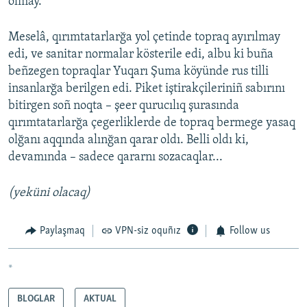
olmay.
Meselâ, qırımtatarlarğa yol çetinde topraq ayırılmay
edi, ve sanitar normalar kösterile edi, albu ki buña
beñzegen topraqlar Yuqarı Şuma köyünde rus tilli
insanlarğa berilgen edi. Piket iştirakçileriniñ sabırını
bitirgen soñ noqta – şeer qurucılıq şurasında
qırımtatarlarğa çegerliklerde de topraq bermege yasaq
olğanı aqqında alınğan qarar oldı. Belli oldı ki,
devamında – sadece qararnı sozacaqlar...
(yeküni olacaq)
Paylaşmaq
VPN-siz oquñız
Follow us
*
BLOGLAR
AKTUAL