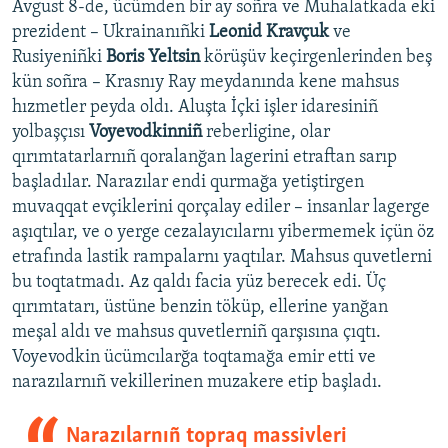
Avgust 8-de, ücümden bir ay soñra ve Muhalatkada eki
prezident – Ukrainanıñki
Leonid Kravçuk
ve
Rusiyeniñki
Boris Yeltsin
körüşüv keçirgenlerinden beş
kün soñra – Krasnıy Ray meydanında kene mahsus
hızmetler peyda oldı. Aluşta İçki işler idaresiniñ
yolbaşçısı
Voyevodkinniñ
reberligine, olar
qırımtatarlarnıñ qoralanğan lagerini etraftan sarıp
başladılar. Narazılar endi qurmağa yetiştirgen
muvaqqat evçiklerini qorçalay ediler – insanlar lagerge
aşıqtılar, ve o yerge cezalayıcılarnı yibermemek içün öz
etrafında lastik rampalarnı yaqtılar. Mahsus quvetlerni
bu toqtatmadı. Az qaldı facia yüz berecek edi. Üç
qırımtatarı, üstüne benzin töküp, ellerine yanğan
meşal aldı ve mahsus quvetlerniñ qarşısına çıqtı.
Voyevodkin ücümcılarğa toqtamağa emir etti ve
narazılarnıñ vekillerinen muzakere etip başladı.
Narazılarnıñ topraq massivleri