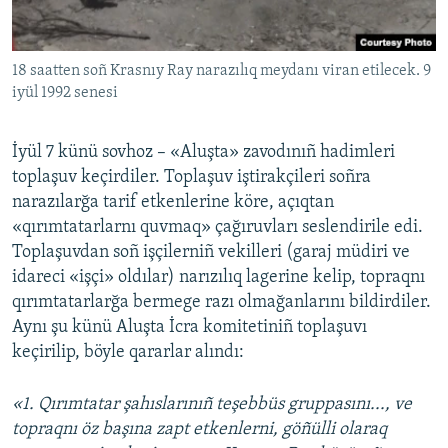
18 saatten soñ Krasnıy Ray narazılıq meydanı viran etilecek. 9
iyül 1992 senesi
İyül 7 künü sovhoz – «Aluşta» zavodınıñ hadimleri
toplaşuv keçirdiler. Toplaşuv iştirakçileri soñra
narazılarğa tarif etkenlerine köre, açıqtan
«qırımtatarlarnı quvmaq» çağıruvları seslendirile edi.
Toplaşuvdan soñ işçilerniñ vekilleri (garaj müdiri ve
idareci «işçi» oldılar) narızılıq lagerine kelip, topraqnı
qırımtatarlarğa bermege razı olmağanlarını bildirdiler.
Aynı şu künü Aluşta İcra komitetiniñ toplaşuvı
keçirilip, böyle qararlar alındı:
«1. Qırımtatar şahıslarınıñ teşebbüs gruppasını..., ve
topraqnı öz başına zapt etkenlerni, göñülli olaraq