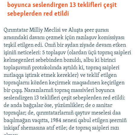
boyunca seslendirgen 13 teklifleri çeşit
sebeplerden red etildi
Qırımtatar Milliy Meclisi ve Aluşta şeer şurası
arasındaki davanı çezmek içün razılaşuv komissiyası
teşkil etilgen edi. Onıñ bir aydan ziyade devam etken
işiniñ neticeleri: 5 toplaşuv (olardan üçü topraq saipleri
kelmegenleri sebebinden bozuldı, albu ki birinci
toplaşuvnıñ protokolında aytıldı ki, topraq saipleri
mıtlaqqa iştirak etmek kerekler) ve teklif etilgen
topraqlarnı közden keçirmek maqsadınen keçirilgen
bir çıqış. Narazılarnıñ topraq massivleri boyunca
seslendirgen 13 teklifleri çeşit sebeplerden red etildi:
de anda bağçalar öse, yüzümlikler; de o sanitar
topraqlar; de, qırımtatarlarnıñ qaytuv meselesi daa
baqılmağan vaqıtta, 1984 senesi qabul etilgen şeerniñ
inkişaf shemasına atıf etile; de topraq saipleri razı