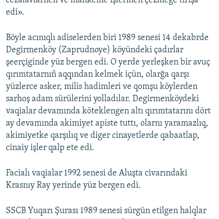
cezalavlarnen ve mahkeme işlerinen çezmege tırışa
edi».
Böyle acınıqlı adiselerden biri 1989 senesi 14 dekabrde
Degirmenköy (Zaprudnoye) köyündeki çadırlar
şeerçiginde yüz bergen edi. O yerde yerleşken bir avuç
qırımtatarnıñ aqqından kelmek içün, olarğa qarşı
yüzlerce asker, milis hadimleri ve qomşu köylerden
sarhoş adam sürülerini yolladılar. Degirmenköydeki
vaqialar devamında köteklengen altı qırımtatarını dört
ay devamında akimiyet apiste tuttı, olarnı yaramazlıq,
akimiyetke qarşılıq ve diger cinayetlerde qabaatlap,
cinaiy işler qalp ete edi.
Facialı vaqialar 1992 senesi de Aluşta civarındaki
Krasnıy Ray yerinde yüz bergen edi.
SSCB Yuqarı Şurası 1989 senesi sürgün etilgen halqlar