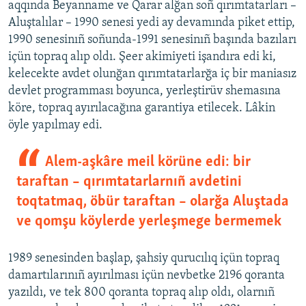
aqqında Beyanname ve Qarar alğan soñ qırımtatarları –
Aluştalılar – 1990 senesi yedi ay devamında piket ettip,
1990 senesinıñ soñunda-1991 senesinıñ başında bazıları
içün topraq alıp oldı. Şeer akimiyeti işandıra edi ki,
kelecekte avdet olunğan qırımtatarlarğa iç bir maniasız
devlet programması boyunca, yerleştirüv shemasına
köre, topraq ayırılacağına garantiya etilecek. Lâkin
öyle yapılmay edi.
Alem-aşkâre meil körüne edi: bir
taraftan – qırımtatarlarnıñ avdetini
toqtatmaq, öbür taraftan – olarğa Aluştada
ve qomşu köylerde yerleşmege bermemek
1989 senesinden başlap, şahsiy qurucılıq içün topraq
damartılarınıñ ayırılması içün nevbetke 2196 qoranta
yazıldı, ve tek 800 qoranta topraq alıp oldı, olarnıñ