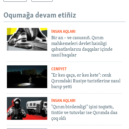
Oqumağa devam etiñiz
İNSAN AQLARI
Bir an – ve casussıñ. Qırım
mahkemeleri devlet hainligi
qabaatlavlarını daqqalar içinde
nasıl baqalar
CEMİYET
"Er kes qaça, er kes kete": cenk
Qırımdaki Rusiye turistlerine nasıl
barıp yetti
İNSAN AQLARI
"Qırım birdemligi" işini toqtattı,
tintüv ve tutuvlar ise Qırımda daa
çoq oldı