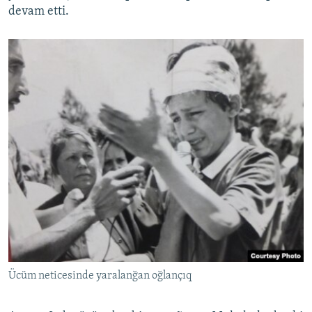
devam etti.
Ücüm neticesinde yaralanğan oğlançıq