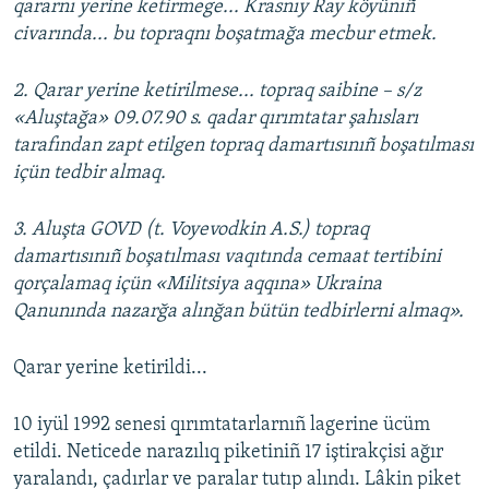
qararnı yerine ketirmege... Krasnıy Ray köyünıñ
civarında... bu topraqnı boşatmağa mecbur etmek.
2. Qarar yerine ketirilmese... topraq saibine – s/z
«Aluştağa» 09.07.90 s. qadar qırımtatar şahısları
tarafından zapt etilgen topraq damartısınıñ boşatılması
içün tedbir almaq.
3. Aluşta GOVD (t. Voyevodkin A.S.) topraq
damartısınıñ boşatılması vaqıtında cemaat tertibini
qorçalamaq içün «Militsiya aqqına» Ukraina
Qanunında nazarğa alınğan bütün tedbirlerni almaq».
Qarar yerine ketirildi...
10 iyül 1992 senesi qırımtatarlarnıñ lagerine ücüm
etildi. Neticede narazılıq piketiniñ 17 iştirakçisi ağır
yaralandı, çadırlar ve paralar tutıp alındı. Lâkin piket