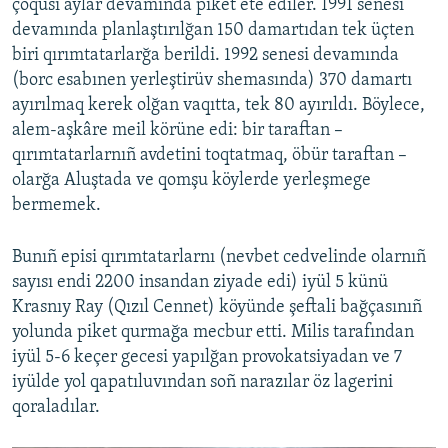
çoqusı aylar devamında piket ete ediler. 1991 senesi
devamında planlaştırılğan 150 damartıdan tek üçten
biri qırımtatarlarğa berildi. 1992 senesi devamında
(borc esabınen yerleştirüv shemasında) 370 damartı
ayırılmaq kerek olğan vaqıtta, tek 80 ayırıldı. Böylece,
alem-aşkâre meil körüne edi: bir taraftan –
qırımtatarlarnıñ avdetini toqtatmaq, öbür taraftan –
olarğa Aluştada ve qomşu köylerde yerleşmege
bermemek.
Bunıñ episi qırımtatarlarnı (nevbet cedvelinde olarnıñ
sayısı endi 2200 insandan ziyade edi) iyül 5 künü
Krasnıy Ray (Qızıl Cennet) köyünde şeftali bağçasınıñ
yolunda piket qurmağa mecbur etti. Milis tarafından
iyül 5-6 keçer gecesi yapılğan provokatsiyadan ve 7
iyülde yol qapatıluvından soñ narazılar öz lagerini
qoraladılar.