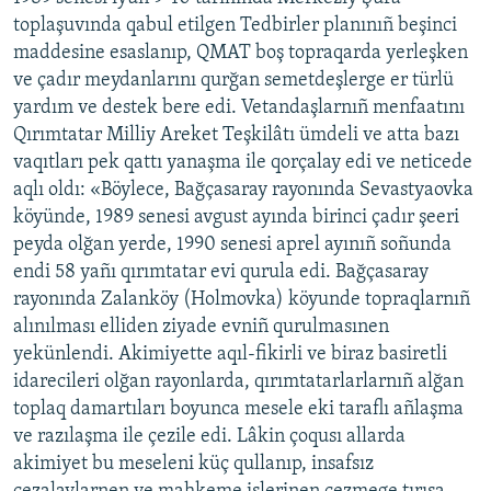
toplaşuvında qabul etilgen Tedbirler planınıñ beşinci
maddesine esaslanıp, QMAT boş topraqarda yerleşken
ve çadır meydanlarını qurğan semetdeşlerge er türlü
yardım ve destek bere edi. Vetandaşlarnıñ menfaatını
Qırımtatar Milliy Areket Teşkilâtı ümdeli ve atta bazı
vaqıtları pek qattı yanaşma ile qorçalay edi ve neticede
aqlı oldı: «Böylece, Bağçasaray rayonında Sevastyaovka
köyünde, 1989 senesi avgust ayında birinci çadır şeeri
peyda olğan yerde, 1990 senesi aprel ayınıñ soñunda
endi 58 yañı qırımtatar evi qurula edi. Bağçasaray
rayonında Zalanköy (Holmovka) köyunde topraqlarnıñ
alınılması elliden ziyade evniñ qurulmasınen
yekünlendi. Akimiyette aqıl-fikirli ve biraz basiretli
idarecileri olğan rayonlarda, qırımtatarlarlarnıñ alğan
toplaq damartıları boyunca mesele eki taraflı añlaşma
ve razılaşma ile çezile edi. Lâkin çoqusı allarda
akimiyet bu meseleni küç qullanıp, insafsız