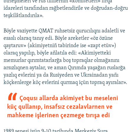
birleşmeleri ve rus tillilerniñ «komitetleri» firqa
idareleri tarafından rağbetlendirile ve doğrudan-doğru
teşkilâtlandırıla».
Böyle vaziyette QMAT ruhsetsiz qurucılıqnı adaletli ve
esaslı olaraq tanıy edi. Böyle areketler «öz özüne
qaytaruv» (akimiyetniñ tabirinde ise «zapt etüv»)
olaraq yapılıp, böyle añlatıla edi: «Akimiyetteki
memurlar qırımtatarlarğa boş topraqlar olmağanını
arsızlıqnen aytalar, ve aman Qırımda yaşağan ruslarğa
yazlıq evlerini ya da Rusiyeden ve Ukrainadan yañı
köçkenlerge köç evlerini qurmaq içün topraq ayıralar».
Çoqusı allarda akimiyet bu meseleni
küç qullanıp, insafsız cezalavlarnen ve
mahkeme işlerinen çezmege tırışa edi
1989 senesi iyün 9-10 tarihında Merkeziy Şura