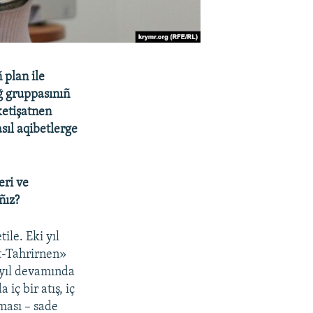
 plan ile
ağ gruppasınıñ
ketişatnen
sıl aqibetlerge
eri ve
ñız?
ile. Eki yıl
t-Tahrirnen»
i yıl devamında
iç bir atış, iç
lması – sade