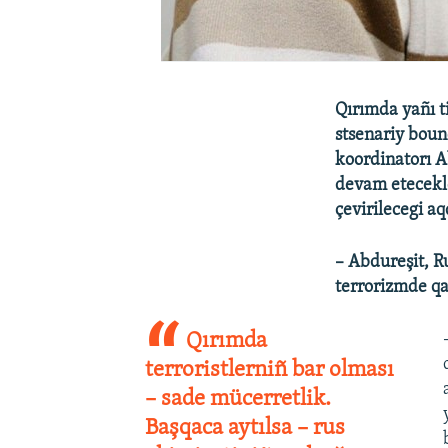
Qırımda yañı t
stsenariy boun
koordinatorı A
devam etecekle
çevirilecegi a
– Abdureşit, R
terrorizmde qa
Qırımda
terroristlerniñ bar olması
– sade mücerretlik.
Başqaca aytılsa – rus