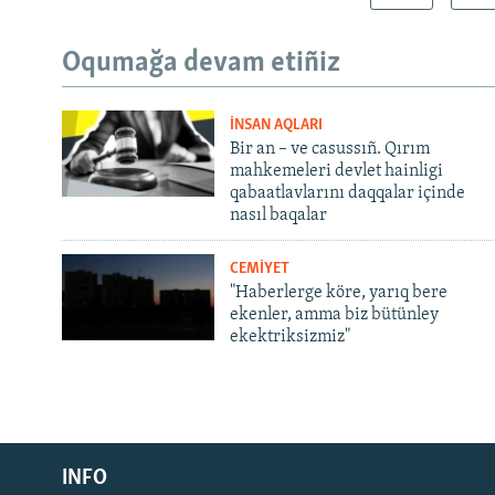
Oqumağa devam etiñiz
İNSAN AQLARI
Bir an – ve casussıñ. Qırım
mahkemeleri devlet hainligi
qabaatlavlarını daqqalar içinde
nasıl baqalar
CEMİYET
"Haberlerge köre, yarıq bere
ekenler, amma biz bütünley
ekektriksizmiz"
Русский
INFO
Українською