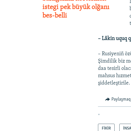
istegi pek büyük olğanı
bes-belli
– Lâkin uquq q
– Rusiyeniñ öz
Şimdilik biz m
daa tesirli ola
mahsus hızmetl
şiddetleştirile.
Paylaşmaq
*
FİKİR
İNS