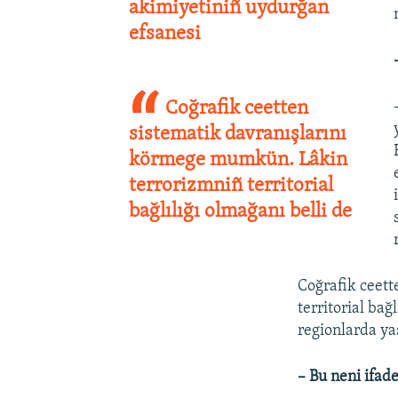
akimiyetiniñ uydurğan
efsanesi
Coğrafik ceetten
sistematik davranışlarını
körmege mumkün. Lâkin
terrorizmniñ territorial
bağlılığı olmağanı belli de
Coğrafik ceet
territorial bağ
regionlarda y
– Bu neni ifade