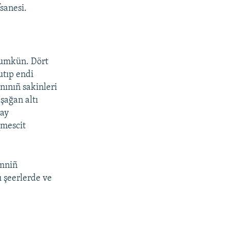
sanesi.
mumkün. Dört
utıp endi
nınıñ sakinleri
şağan altı
ray
qmescit
zmniñ
lı şeerlerde ve