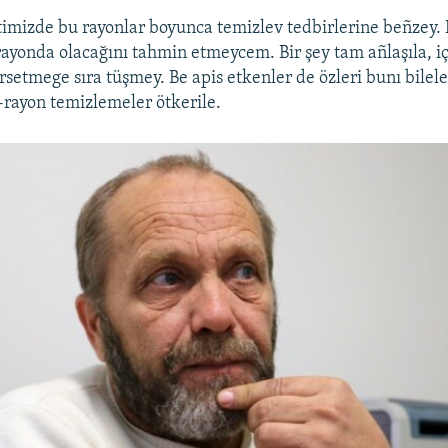
timizde bu rayonlar boyunca temizlev tedbirlerine beñzey.
rayonda olacağını tahmin etmeycem. Bir şey tam añlaşıla, iç
rsetmege sıra tüşmey. Be apis etkenler de özleri bunı bilel
rayon temizlemeler ötkerile.