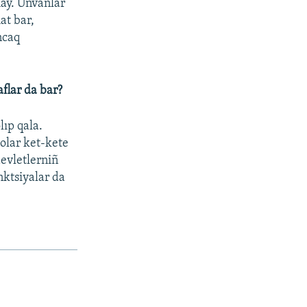
may. Unvanlar
at bar,
ncaq
aflar da bar?
ıp qala.
 olar ket-kete
devletlerniñ
nktsiyalar da