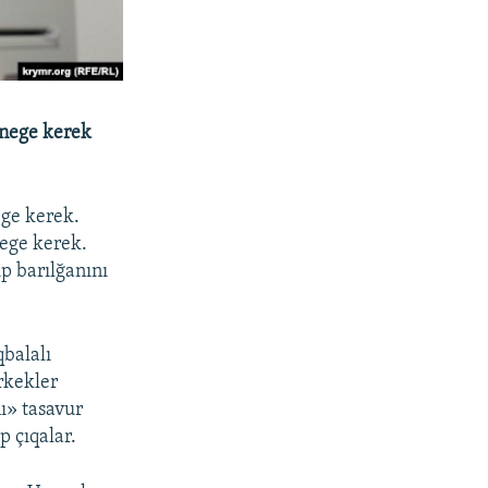
 nege kerek
ege kerek.
mege kerek.
ıp barılğanını
balalı
rkekler
ı» tasavur
p çıqalar.