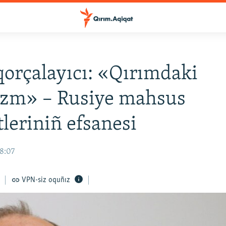
orçalayıcı: «Qırımdaki
izm» – Rusiye mahsus
leriniñ efsanesi
18:07
VPN-siz oquñız