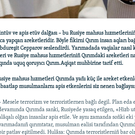
intüv ve apis etüv dalğası – bu Rusiye mahsus hızmetleriniñ
ca yapqan areketleridir. Böyle fikirni Qırım insan aqları b
bdureşit Cepparov seslendirdi. Yarımadada vaqialar nasıl 
ri ve Rusiye mahsus hızmetleriniñ Qırımdaki areketleri na
qqında uquq qoruyıcı Qırım.Aqiqat muhbirine tarif etti.
usiye mahsus hızmetleri Qırımda yañı küç ile areket etkenl
baatlap musulmanlarnı apis etkenlerini siz nenen bağlaysı
– Mesele terrorizm ve terroristlernen bağlı degil. Plan eda et
devamında Qırımda sanki, Rusiyede yasaq etilgen, «Hizb u
alâqalı olğan insanlar apis etile. Ve aynı zamanda soñki ek
yarımadanıñ qırımtatar, musulman ealisi tarafından Qırımda 
bir patlav eşitilmedi. Hulâsa: Qırımda terroristlerniñ bar o