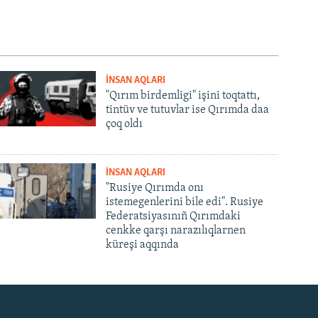
İNSAN AQLARI
"Qırım birdemligi" işini toqtattı,
tintüv ve tutuvlar ise Qırımda daa
çoq oldı
İNSAN AQLARI
"Rusiye Qırımda onı
istemegenlerini bile edi". Rusiye
Federatsiyasınıñ Qırımdaki
cenkke qarşı narazılıqlarnen
küreşi aqqında