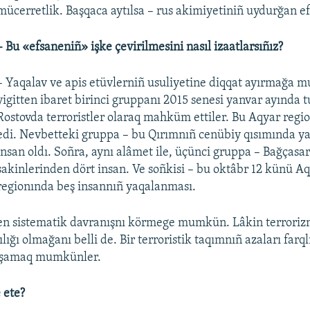
mücerretlik. Başqaca aytılsa – rus akimiyetiniñ uydurğan ef
– Bu «efsaneniñ» işke çevirilmesini nasıl izaatlarsıñız?
– Yaqalav ve apis etüvlerniñ usuliyetine diqqat ayırmağa 
yigitten ibaret birinci gruppanı 2015 senesi yanvar ayında t
Rostovda terroristler olaraq mahküm ettiler. Bu Aqyar regio
edi. Nevbetteki gruppa – bu Qırımnıñ cenübiy qısımında ya
insan oldı. Soñra, aynı alâmet ile, üçünci gruppa – Bağçasa
sakinlerinden dört insan. Ve soñkisi – bu oktâbr 12 künü A
regionında beş insannıñ yaqalanması.
ten sistematik davranışnı körmege mumkün. Lâkin terrori
lılığı olmağanı belli de. Bir terroristik taqımnıñ azaları farq
aşamaq mumkünler.
 ete?