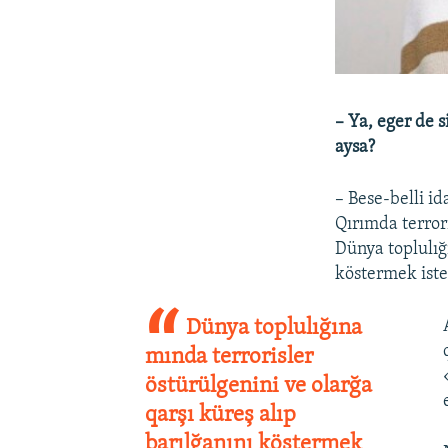
– Ya, eger de 
aysa?
– Bese-belli i
Qırımda terror
Dünya toplulığı
köstermek iste
Dünya toplulığına
mında terrorisler
östürülgenini ve olarğa
qarşı küreş alıp
barılğanını köstermek