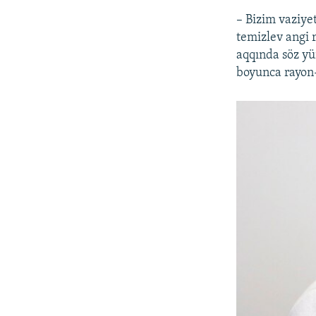
– Bizim vaziye
temizlev angi 
aqqında söz yü
boyunca rayon-