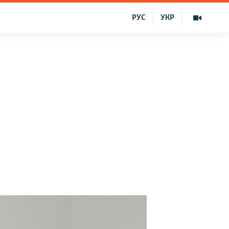
РУС
УКР