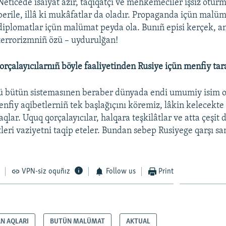
Neticede isaiyat azır, taqiqatçı ve mehkemeciler işsiz otur
berile, illâ ki mukâfatlar da oladır. Propaganda içün malüm
diplomatlar içün malümat peyda ola. Bunıñ episi kerçek, a
terrorizmniñ özü – uydurulğan!
orçalayıcılarnıñ böyle faaliyetinden Rusiye içün menfiy tar
ü bütün sistemasınen beraber dünyada endi umumiy isim ol
enfiy aqibetlerniñ tek başlağıçını köremiz, lâkin kelecekte
caqlar. Uquq qorçalayıcılar, halqara teşkilâtlar ve atta çeşit 
eri vaziyetni taqip eteler. Bundan sebep Rusiyege qarşı sa
VPN-siz oquñız
Follow us
Print
AN AQLARI
BUTÜN MALÜMAT
AKTUAL