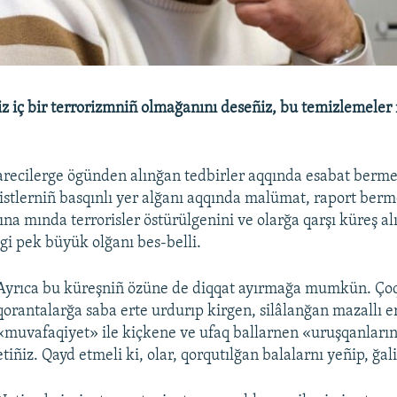
siz iç bir terrorizmniñ olmağanını deseñiz, bu temizlemeler
darecilerge ögünden alınğan tedbirler aqqında esabat berm
istlerniñ basqınlı yer alğanı aqqında malümat, raport ber
na mında terrorisler östürülgenini ve olarğa qarşı küreş al
gi pek büyük olğanı bes-belli.
Ayrıca bu küreşniñ özüne de diqqat ayırmağa mumkün. Çoq
qorantalarğa saba erte urdurıp kirgen, silâlanğan mazallı e
«muvafaqiyet» ile kiçkene ve ufaq ballarnen «uruşqanların
etiñiz. Qayd etmeli ki, olar, qorqutılğan balalarnı yeñip, ğali