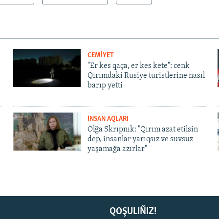
CEMİYET
"Er kes qaça, er kes kete": cenk
Qırımdaki Rusiye turistlerine nasıl
barıp yetti
İNSAN AQLARI
Olğa Skrıpnık: "Qırım azat etilsin
dep, insanlar yarıqsız ve suvsuz
yaşamağa azırlar"
QOŞULIÑIZ!