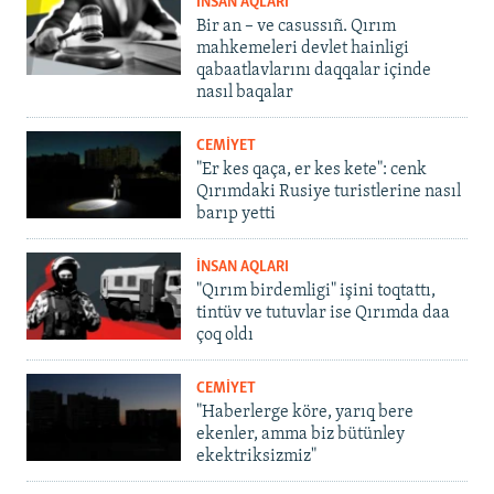
İNSAN AQLARI
Bir an – ve casussıñ. Qırım
mahkemeleri devlet hainligi
qabaatlavlarını daqqalar içinde
nasıl baqalar
CEMİYET
"Er kes qaça, er kes kete": cenk
Qırımdaki Rusiye turistlerine nasıl
barıp yetti
İNSAN AQLARI
"Qırım birdemligi" işini toqtattı,
tintüv ve tutuvlar ise Qırımda daa
çoq oldı
CEMİYET
"Haberlerge köre, yarıq bere
ekenler, amma biz bütünley
ekektriksizmiz"