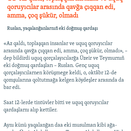
qoruyıcılar arasında qavğa çıqqan edi,
amma, çoq şükür, olmadı
Ruslan, yaqalanğanlarnıñ eki doğmuş qardaşı
«Az qaldı, toplaşqan insanlar ve uquq qoruyıcılar
arasında qavğa çıqqan edi, amma, çoq şükür, olmadı», –
dep bildirdi uquq qorçalayıcılarğa Üzeir ve Teymurnıñ
eki doğmuş qardaşları – Ruslan. Genç uquq
qorçalayıcılarnen körüşmege keldi, o, oktâbr 12-de
qomşularına qoltutmağa kelgen köydeşler arasında da
bar edi.
Saat 12-lerde tintüvler bitti ve uquq qoruyıcılar
qardaşlarnı alıp kettiler.
Aynı künü yaqalanğan daa eki musulman kibi ağa-