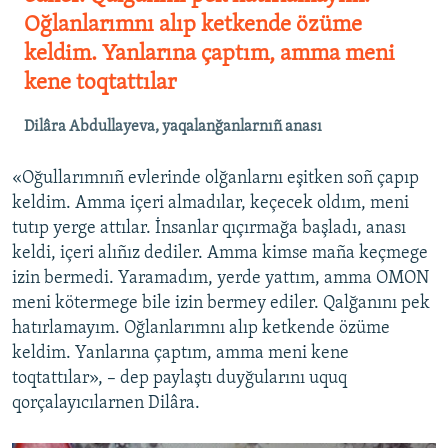
Oğlanlarımnı alıp ketkende özüme
keldim. Yanlarına çaptım, amma meni
kene toqtattılar
Dilâra Abdullayeva, yaqalanğanlarnıñ anası
«Oğullarımnıñ evlerinde olğanlarnı eşitken soñ çapıp
keldim. Amma içeri almadılar, keçecek oldım, meni
tutıp yerge attılar. İnsanlar qıçırmağa başladı, anası
keldi, içeri alıñız dediler. Amma kimse maña keçmege
izin bermedi. Yaramadım, yerde yattım, amma OMON
meni kötermege bile izin bermey ediler. Qalğanını pek
hatırlamayım. Oğlanlarımnı alıp ketkende özüme
keldim. Yanlarına çaptım, amma meni kene
toqtattılar», – dep paylaştı duyğularını uquq
qorçalayıcılarnen Dilâra.