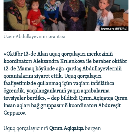
Русский
Українською
QOŞULIÑIZ!
Üzeir Abdullayevniñ qorantası
«Oktâbr 13-de Alan uquq qorçalayıcı merkeziniñ
koordinatorı Aleksandra Krılenkova ile beraber oktâbr
RFE/RS bütün saytları
12-de Mamaq köyünde ağa-qardaş Abdullayevlerniñ
qorantalarını ziyaret ettik. Uquq qorçalayıcı
faaliyetimizde qullanmaq içün vaqianı tafsilâtlıca
ögrendik, yaqalanğanlarnıñ yaqın aqrabalarına
tevsiyeler berdik», – dep bildirdi Qırım.Aqiqatqa Qırım
insan aqları bağ gruppasınıñ koordinatorı Abdureşit
Cepparov.
Uquq qorçalayıcınıñ
Qırım.Aqiqatqa
bergen