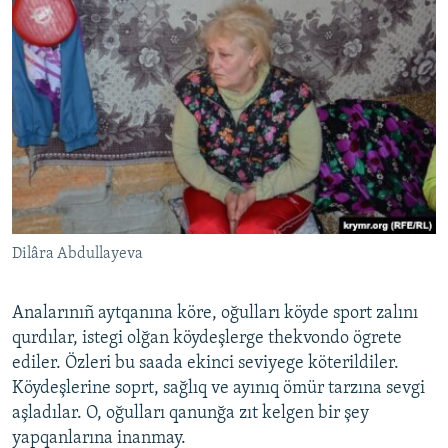
Dilâra Abdullayeva
Analarınıñ aytqanına köre, oğulları köyde sport zalını
qurdılar, istegi olğan köydeşlerge thekvondo ögrete
ediler. Özleri bu saada ekinci seviyege köterildiler.
Köydeşlerine soprt, sağlıq ve ayınıq ömür tarzına sevgi
aşladılar. O, oğulları qanunğa zıt kelgen bir şey
yapqanlarına inanmay.