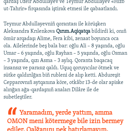
qardaş Üzeir Abdullayev ve Teymur Abdullayev «Hizb
ut-Tahrir» firqasında iştirak etmesi ile qabaatlandı.
Teymur Abdullayevniñ qorantası ile körüşken
Aleksandra Krılenkova
Qırım.Aqiqatqa
bildirdi ki, onıñ
ömür arqadaşı Alime, Fera kibi, zenaat boyunca oca
ola. Ailelerinde beş bala bar: oğlu Ali – 8 yaşında, oğlu
Umar – 6 yaşında, oğlu Rayhan – 5 yaşında, oğlu Osman
– 3 yaşında, qızı Asma – 3 aylıq. Qoranta baqacaq
insansız ve parasız qaldı. Uquq qoruyıcılar ötmek ve
sütke qaldırılğan biñ rubleni de alıp ketti. Abdureşit
Cepparovnıñ aytqanına köre, otkâbr 13-de olar apiske
alınğan ağa-qardaşnıñ anaları Dilâre ile de
subetleştiler.
Yaramadım, yerde yattım, amma
OMON meni kötermege bile izin bermey
ediler. Qalğanını pek hatırlamayım.