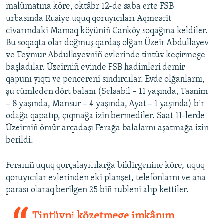
malümatına köre, oktâbr 12-de saba erte FSB
urbasında Rusiye uquq qoruyıcıları Aqmescit
civarındaki Mamaq köyüniñ Canköy soqağına keldiler.
Bu soqaqta olar doğmuş qardaş olğan Üzeir Abdullayev
ve Teymur Abdullayevniñ evlerinde tintüv keçirmege
başladılar. Üzeirniñ evinde FSB hadimleri demir
qapunı yıqtı ve pencereni sındırdılar. Evde olğanlarnı,
şu cümleden dört balanı (Selsabil – 11 yaşında, Tasnim
– 8 yaşında, Mansur – 4 yaşında, Ayat – 1 yaşında) bir
odağa qapatıp, çıqmağa izin bermediler. Saat 11-lerde
Üzeirniñ ömür arqadaşı Ferağa balalarnı aşatmağa izin
berildi.
Feranıñ uquq qorçalayıcılarğa bildirgenine köre, uquq
qoruyıcılar evlerinden eki planşet, telefonlarnı ve ana
parası olaraq berilgen 25 biñ rubleni alıp kettiler.
Tintüvni közetmege imkânım