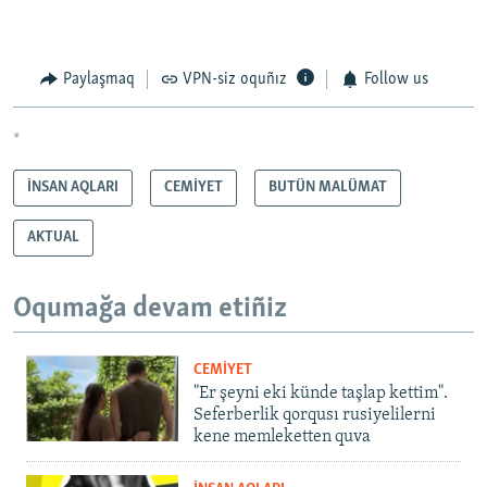
Paylaşmaq
VPN-siz oquñız
Follow us
*
İNSAN AQLARI
CEMİYET
BUTÜN MALÜMAT
AKTUAL
Oqumağa devam etiñiz
CEMİYET
"Er şeyni eki künde taşlap kettim".
Seferberlik qorqusı rusiyelilerni
kene memleketten quva