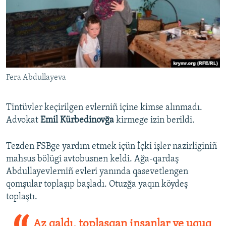
Fera Abdullayeva
Tintüvler keçirilgen evlerniñ içine kimse alınmadı.
Advokat
Emil Kürbedinovğa
kirmege izin berildi.
Tezden FSBge yardım etmek içün İçki işler nazirliginiñ
mahsus bölügi avtobusnen keldi. Ağa-qardaş
Abdullayevlerniñ evleri yanında qasevetlengen
qomşular toplaşıp başladı. Otuzğa yaqın köydeş
toplaştı.
Az qaldı, toplaşqan insanlar ve uquq