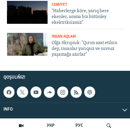
CEMİYET
"Haberlerge köre, yarıq bere
ekenler, amma biz bütünley
ekektriksizmiz"
İNSAN AQLARI
Olğa Skrıpnık: "Qırım azat etilsin
dep, insanlar yarıqsız ve suvsuz
yaşamağa azırlar"
QOŞULIÑIZ!
INFO
© Qırım.Aqiqat, 2026 | All Rights Reserved.
УКР
РУС