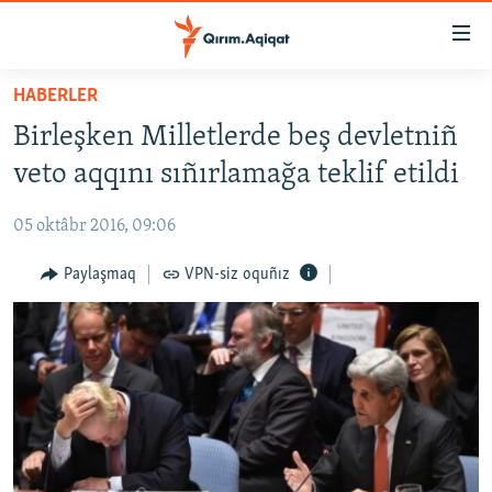
Link
açıqlığı
Esas
HABERLER
mündericege
HABERLER
Birleşken Milletlerde beş devletniñ
qaytmaq
SİYASET
Baş
veto aqqını sıñırlamağa teklif etildi
İQTİSADİYAT
navigatsiyağa
qaytmaq
05 oktâbr 2016, 09:06
CEMİYET
Qıdıruvğa
MEDENİYET
Paylaşmaq
VPN-siz oquñız
qaytmaq
İNSAN AQLARI
VİDEO
SÜRET
BLOGLAR
FİKİR