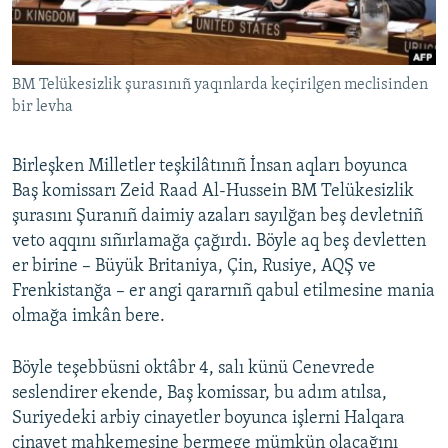
Русский
Українською
BM Telükesizlik şurasınıñ yaqınlarda keçirilgen meclisinden
bir levha
QOŞULIÑIZ!
Birleşken Milletler teşkilâtınıñ İnsan aqları boyunca
Baş komissarı Zeid Raad Al-Hussein BM Telükesizlik
şurasını Şuranıñ daimiy azaları sayılğan beş devletniñ
RFE/RS bütün saytları
veto aqqını sıñırlamağa çağırdı. Böyle aq beş devletten
er birine – Büyük Britaniya, Çin, Rusiye, AQŞ ve
Frenkistanğa – er angi qararnıñ qabul etilmesine mania
olmağa imkân bere.
Böyle teşebbüsni oktâbr 4, salı künü Cenevrede
seslendirer ekende, Baş komissar, bu adım atılsa,
Suriyedeki arbiy cinayetler boyunca işlerni Halqara
cinayet mahkemesine bermege mümkün olacağını