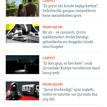
CEMİYET
"Er şeyni eki künde taşlap kettim".
Seferberlik qorqusı rusiyelilerni
kene memleketten quva
İNSAN AQLARI
Bir an – ve casussıñ. Qırım
mahkemeleri devlet hainligi
qabaatlavlarını daqqalar içinde
nasıl baqalar
CEMİYET
"Er kes qaça, er kes kete": cenk
Qırımdaki Rusiye turistlerine nasıl
barıp yetti
İNSAN AQLARI
"Qırım birdemligi" işini toqtattı,
tintüv ve tutuvlar ise Qırımda daa
çoq oldı