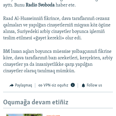
ayttı. Bunu
Radio Svoboda
haber ete.
Raad Al-Husseinniñ fikrince, dava taraflarınıñ cezasız
qalmaları ve yapılğan cinayetlerniñ miqyası köz ögüne
alınsa, Suriyedeki arbiy cinayetler boyunca işlerniñ
teslim etilmesi «ğayet kerekli» olur edi.
BM İnsan aqları boyunca müessise yolbaşçısınıñ fikrine
köre, dava taraflarınıñ bazı areketleri, kerçekten, arbiy
cinayetler ya da insaniyetlikke qarşı yapılğan
cinayetler olaraq tanılmaq mümkün.
Paylaşmaq
VPN-siz oquñız
Follow us
Oqumağa devam etiñiz