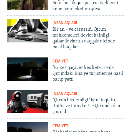
Seferberlik qorqusı rusiyelilerni
kene memleketten quva
İNSAN AQLARI
Bir an – ve casussıñ. Qırım
mahkemeleri devlet hainligi
qabaatlavlarını daqqalar içinde
nasıl baqalar
CEMİYET
"Er kes qaça, er kes kete": cenk
Qırımdaki Rusiye turistlerine nasıl
barıp yetti
İNSAN AQLARI
"Qırım birdemligi" işini toqtattı,
tintüv ve tutuvlar ise Qırımda daa
çoq oldı
CEMİYET