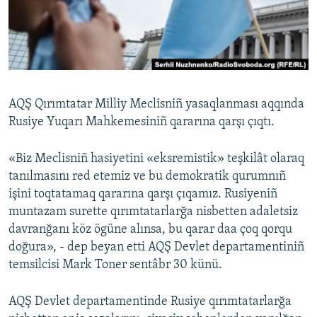
Русский
Українською
QOŞULIÑIZ!
AQŞ Qırımtatar Milliy Meclisniñ yasaqlanması aqqında
Rusiye Yuqarı Mahkemesiniñ qararına qarşı çıqtı.
RFE/RS bütün saytları
«Biz Meclisniñ hasiyetini «eksremistik» teşkilât olaraq
tanılmasını red etemiz ve bu demokratik qurumnıñ
işini toqtatamaq qararına qarşı çıqamız. Rusiyeniñ
muntazam surette qırımtatarlarğa nisbetten adaletsiz
davranğanı köz ögüne alınsa, bu qarar daa çoq qorqu
doğura», - dep beyan etti AQŞ Devlet departamentiniñ
temsilcisi Mark Toner sentâbr 30 künü.
AQŞ Devlet departamentinde Rusiye qırımtatarlarğa