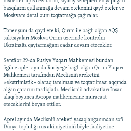
nisbetten apis cezalarını, siyasiy sebeplerden yapılğan
basqılarnı qullanmağa devam etekenini qayd eteler ve
Moskvanı deral bunı toqtatmağa çağıralar.
Toner şunı da qayd ete ki, Qırım ile bağlı olğan AQŞ
saktsiyaları Moskva Qırım üzerinde kontrolnı
Ukrainağa qaytarmağanı qadar devam etecekler.
Sentâbr 29-da Rusiye Yuqarı Mahkemesi bundan
ögüne apler ayında Rusiyege bağlı olğan Qırım Yuqarı
Mahkemesi tarafından Meclisniñ areketini
«ekstrimistik» olaraq tanılması ve toqtatılması aqqında
alğan qararını tasdiqladı. Meclisniñ advokatları İnsan
alaqı boyunca Avropa mahkemesine muracaat
eteceklerini beyan ettiler.
Aprel ayında Meclisniñ areketi yasaqlanğanından soñ
Dünya toplulığı rus akimiyetiniñ böyle faaliyetine