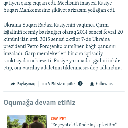
qatiyen qarşı çıqqan edi. Meclisniñ imayesi Rusiye
Yuqarı Mahkemesine şikâyet arizasını yollağan edi.
Ukraina Yuqarı Radası Rusiyeniñ vaqtınca Qırım
işğaliniñ resmiy başlanğıçı olaraq 2014 senesi fevral 20
kününi ilân etti. 2015 senesi oktâbr 7-de Ukraina
prezidenti Petro Poroşenko bunıñnen bağlı qanunnı
imzaladı. Ğarp memleketleri bir sıra iqtisadiy
sanktsiyalarnı kirsetti. Rusiye yarımada işğalini inkâr
etip, onı «tarihiy adaletniñ tiklenmesi» dep adlandıra.
Paylaşmaq
VPN-siz oquñız
Follow us
Oqumağa devam etiñiz
CEMİYET
"Er şeyni eki künde taşlap kettim".