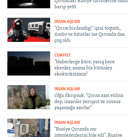
Qırımdaki Rusiye turistlerine nasıl
barıp yetti
İNSAN AQLARI
"Qırım birdemligi" işini toqtattı,
tintüv ve tutuvlar ise Qırımda daa
çoq oldı
CEMİYET
"Haberlerge köre, yarıq bere
ekenler, amma biz bütünley
ekektriksizmiz"
İNSAN AQLARI
Olğa Skrıpnık: "Qırım azat etilsin
dep, insanlar yarıqsız ve suvsuz
yaşamağa azırlar"
İNSAN AQLARI
"Rusiye Qırımda onı
istemegenlerini bile edi". Rusiye