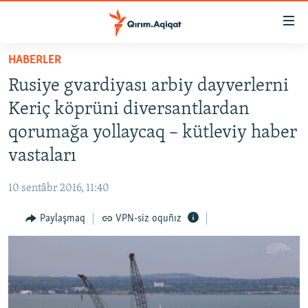
Link
açıqlığı
Esas
HABERLER
mündericege
HABERLER
Rusiye gvardiyası arbiy dayverlerni
qaytmaq
SİYASET
Baş
Keriç köprüni diversantlardan
İQTİSADİYAT
navigatsiyağa
qorumağa yollaycaq – kütleviy haber
qaytmaq
CEMİYET
vastaları
Qıdıruvğa
MEDENİYET
qaytmaq
10 sentâbr 2016, 11:40
İNSAN AQLARI
Paylaşmaq
VPN-siz oquñız
VİDEO
SÜRET
BLOGLAR
FİKİR