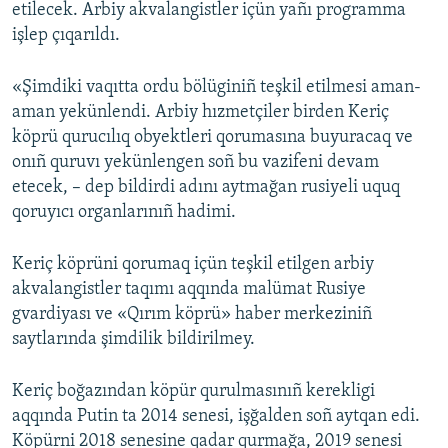
etilecek. Arbiy akvalangistler içün yañı programma
işlep çıqarıldı.
«Şimdiki vaqıtta ordu bölüginiñ teşkil etilmesi aman-
aman yekünlendi. Arbiy hızmetçiler birden Keriç
köprü qurucılıq obyektleri qorumasına buyuracaq ve
onıñ quruvı yekünlengen soñ bu vazifeni devam
etecek, – dep bildirdi adını aytmağan rusiyeli uquq
qoruyıcı organlarınıñ hadimi.
Keriç köprüni qorumaq içün teşkil etilgen arbiy
akvalangistler taqımı aqqında malümat Rusiye
gvardiyası ve «Qırım köprü» haber merkeziniñ
saytlarında şimdilik bildirilmey.
Keriç boğazından köpür qurulmasınıñ kerekligi
aqqında Putin ta 2014 senesi, işğalden soñ aytqan edi.
Köpürni 2018 senesine qadar qurmağa, 2019 senesi