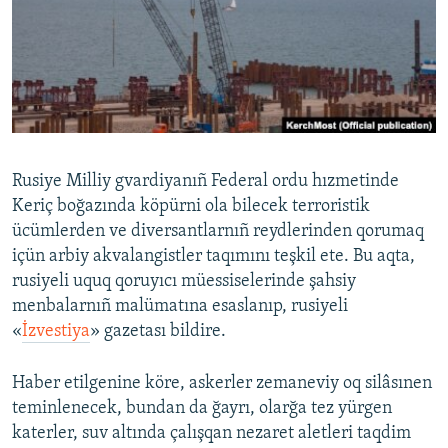
Русский
Українською
QOŞULIÑIZ!
Rusiye Milliy gvardiyanıñ Federal ordu hızmetinde
Keriç boğazında köpürni ola bilecek terroristik
RFE/RS bütün saytları
ücümlerden ve diversantlarnıñ reydlerinden qorumaq
içün arbiy akvalangistler taqımını teşkil ete. Bu aqta,
rusiyeli uquq qoruyıcı müessiselerinde şahsiy
menbalarnıñ malümatına esaslanıp, rusiyeli
«
İzvestiya
» gazetası bildire.
Haber etilgenine köre, askerler zemaneviy oq silâsınen
teminlenecek, bundan da ğayrı, olarğa tez yürgen
katerler, suv altında çalışqan nezaret aletleri taqdim