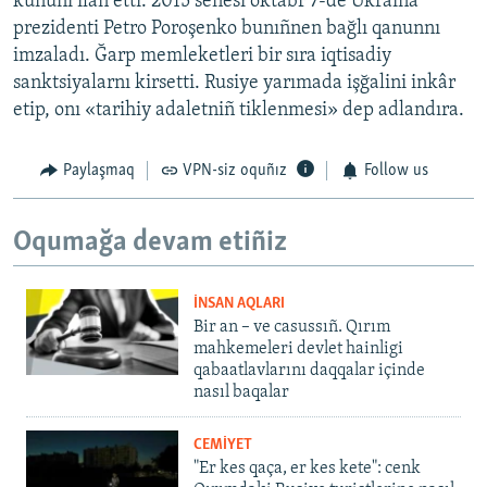
kününi ilân etti. 2015 senesi oktâbr 7-de Ukraina
prezidenti Petro Poroşenko bunıñnen bağlı qanunnı
imzaladı. Ğarp memleketleri bir sıra iqtisadiy
sanktsiyalarnı kirsetti. Rusiye yarımada işğalini inkâr
etip, onı «tarihiy adaletniñ tiklenmesi» dep adlandıra.
Paylaşmaq
VPN-siz oquñız
Follow us
Oqumağa devam etiñiz
İNSAN AQLARI
Bir an – ve casussıñ. Qırım
mahkemeleri devlet hainligi
qabaatlavlarını daqqalar içinde
nasıl baqalar
CEMİYET
"Er kes qaça, er kes kete": cenk