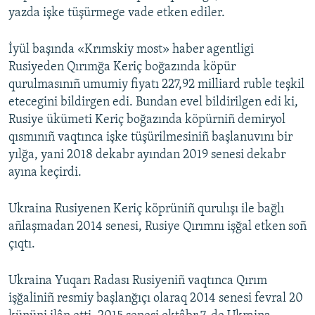
yazda işke tüşürmege vade etken ediler.
İyül başında «Krımskiy most» haber agentligi
Rusiyeden Qırımğa Keriç boğazında köpür
qurulmasınıñ umumiy fiyatı 227,92 milliard ruble teşkil
etecegini bildirgen edi. Bundan evel bildirilgen edi ki,
Rusiye ükümeti Keriç boğazında köpürniñ demiryol
qısmınıñ vaqtınca işke tüşürilmesiniñ başlanuvını bir
yılğa, yani 2018 dekabr ayından 2019 senesi dekabr
ayına keçirdi.
Ukraina Rusiyenen Keriç köprüniñ qurulışı ile bağlı
añlaşmadan 2014 senesi, Rusiye Qırımnı işğal etken soñ
çıqtı.
Ukraina Yuqarı Radası Rusiyeniñ vaqtınca Qırım
işğaliniñ resmiy başlanğıçı olaraq 2014 senesi fevral 20