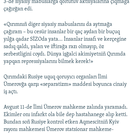
3-de siyasiy mabuslarğa qoltutuv aktsiyalarına çıqmağa
çağırğan edi.
«Qırımnıñ diger siyasiy mabuslarını da aytmağa
çağıram – bu cesür insanlar bir qaç aydan bir buçuq
yılğa qadar SİZOda yata... İnsanlar insafı ve kerçegine
sadıq qaldı, yalan ve iftirağa razı olmayıp, öz
serbestligini coydı. Dünya işğalci akimiyetniñ Qırımda
yapqan repressiyalarını bilmek kerek!»
Qırımdaki Rusiye uquq qoruyıcı organları İlmi
Ümerovğa qarşı «separatizm» maddesi boyunca cinaiy
iş açtı.
Avgust 11-de İlmi Ümerov mahkeme zalında yaramadı.
Ekimler onı infarkt ola bile dep hastahanege alıp ketti.
Bundan soñ Rusiye kontrol etken Aqmescitniñ Kyiv
rayonı mahkemesi Ümerov statsionar mahkeme-