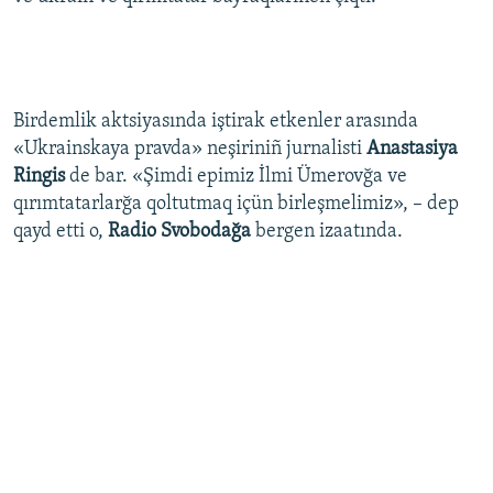
Birdemlik aktsiyasında iştirak etkenler arasında
«Ukrainskaya pravda» neşiriniñ jurnalisti
Anastasiya
Ringis
de bar. «Şimdi epimiz İlmi Ümerovğa ve
qırımtatarlarğa qoltutmaq içün birleşmelimiz», – dep
qayd etti o,
Radio Svobodağa
bergen izaatında.