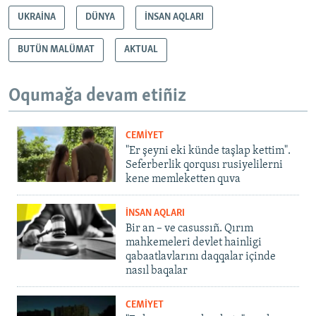
UKRAİNA
DÜNYA
İNSAN AQLARI
BUTÜN MALÜMAT
AKTUAL
Oqumağa devam etiñiz
CEMİYET
"Er şeyni eki künde taşlap kettim".
Seferberlik qorqusı rusiyelilerni
kene memleketten quva
İNSAN AQLARI
Bir an – ve casussıñ. Qırım
mahkemeleri devlet hainligi
qabaatlavlarını daqqalar içinde
nasıl baqalar
CEMİYET