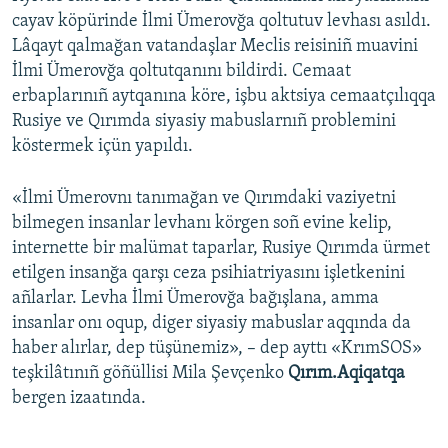
cayav köpürinde İlmi Ümerovğa qoltutuv levhası asıldı.
Lâqayt qalmağan vatandaşlar Meclis reisiniñ muavini
İlmi Ümerovğa qoltutqanını bildirdi. Cemaat
erbaplarınıñ aytqanına köre, işbu aktsiya cemaatçılıqqa
Rusiye ve Qırımda siyasiy mabuslarnıñ problemini
köstermek içün yapıldı.
«İlmi Ümerovnı tanımağan ve Qırımdaki vaziyetni
bilmegen insanlar levhanı körgen soñ evine kelip,
internette bir malümat taparlar, Rusiye Qırımda ürmet
etilgen insanğa qarşı ceza psihiatriyasını işletkenini
añlarlar. Levha İlmi Ümerovğa bağışlana, amma
insanlar onı oqup, diger siyasiy mabuslar aqqında da
haber alırlar, dep tüşünemiz», – dep ayttı «KrımSOS»
teşkilâtınıñ göñüllisi Mila Şevçenko
Qırım.Aqiqatqa
bergen izaatında.