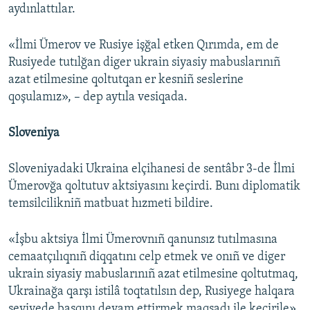
aydınlattılar.
«İlmi Ümerov ve Rusiye işğal etken Qırımda, em de
Rusiyede tutılğan diger ukrain siyasiy mabuslarınıñ
azat etilmesine qoltutqan er kesniñ seslerine
qoşulamız», – dep aytıla vesiqada.
Sloveniya
Sloveniyadaki Ukraina elçihanesi de sentâbr 3-de İlmi
Ümerovğa qoltutuv aktsiyasını keçirdi. Bunı diplomatik
temsilcilikniñ matbuat hızmeti bildire.
«İşbu aktsiya İlmi Ümerovnıñ qanunsız tutılmasına
cemaatçılıqnıñ diqqatını celp etmek ve onıñ ve diger
ukrain siyasiy mabuslarınıñ azat etilmesine qoltutmaq,
Ukrainağa qarşı istilâ toqtatılsın dep, Rusiyege halqara
seviyede basqını devam ettirmek maqsadı ile keçirile»,