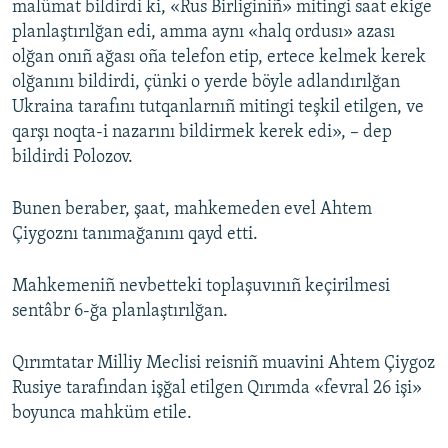
malümat bildirdi ki, «Rus Birliginiñ» mitingi saat ekige
planlaştırılğan edi, amma aynı «halq ordusı» azası
olğan onıñ ağası oña telefon etip, ertece kelmek kerek
olğanını bildirdi, çünki o yerde böyle adlandırılğan
Ukraina tarafını tutqanlarnıñ mitingi teşkil etilgen, ve
qarşı noqta-i nazarını bildirmek kerek edi», – dep
bildirdi Polozov.
Bunen beraber, şaat, mahkemeden evel Ahtem
Çiygoznı tanımağanını qayd etti.
Mahkemeniñ nevbetteki toplaşuvınıñ keçirilmesi
sentâbr 6-ğa planlaştırılğan.
Qırımtatar Milliy Meclisi reisniñ muavini Ahtem Çiygoz
Rusiye tarafından işğal etilgen Qırımda «fevral 26 işi»
boyunca mahküm etile.