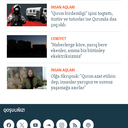
İNSAN AQLARI
"Qırım birdemligi" işini toqtattı,
tintüv ve tutuvlar ise Qırımda daa
çoq oldı
CEMİYET
"Haberlerge köre, yarıq bere
ekenler, amma biz bütünley
ekektriksizmiz"
İNSAN AQLARI
Olğa Skrıpnık: "Qırım azat etilsin
dep, insanlar yarıqsız ve suvsuz
yaşamağa azırlar"
QOŞULIÑIZ!