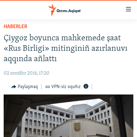
Link
açıqlığı
Esas
HABERLER
mündericege
HABERLER
Çiygoz boyunca mahkemede şaat
qaytmaq
SİYASET
Baş
«Rus Birligi» mitinginiñ azırlanuvı
İQTİSADİYAT
navigatsiyağa
aqqında añlattı
qaytmaq
CEMİYET
Qıdıruvğa
02 sentâbr 2016, 17:20
MEDENİYET
qaytmaq
Paylaşmaq
VPN-siz oquñız
İNSAN AQLARI
VİDEO
SÜRET
BLOGLAR
FİKİR