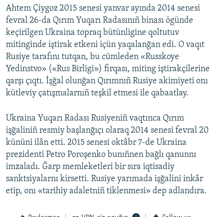
Ahtem Çiygoz 2015 senesi yanvar ayında 2014 senesi
fevral 26-da Qırım Yuqarı Radasınıñ binası ögünde
keçirilgen Ukraina topraq bütünligine qoltutuv
mitinginde iştirak etkeni içün yaqalanğan edi. O vaqıt
Rusiye tarafını tutqan, bu cümleden «Russkoye
Yedinstvo» («Rus Birligi») firqası, miting iştirakçilerine
qarşı çıqtı. İşğal olunğan Qırımnıñ Rusiye akimiyeti onı
kütleviy çatışmalarnıñ teşkil etmesi ile qabaatlay.
Ukraina Yuqarı Radası Rusiyeniñ vaqtınca Qırım
işğaliniñ resmiy başlanğıçı olaraq 2014 senesi fevral 20
kününi ilân etti. 2015 senesi oktâbr 7-de Ukraina
prezidenti Petro Poroşenko bunıñnen bağlı qanunnı
imzaladı. Ğarp memleketleri bir sıra iqtisadiy
sanktsiyalarnı kirsetti. Rusiye yarımada işğalini inkâr
etip, onı «tarihiy adaletniñ tiklenmesi» dep adlandıra.