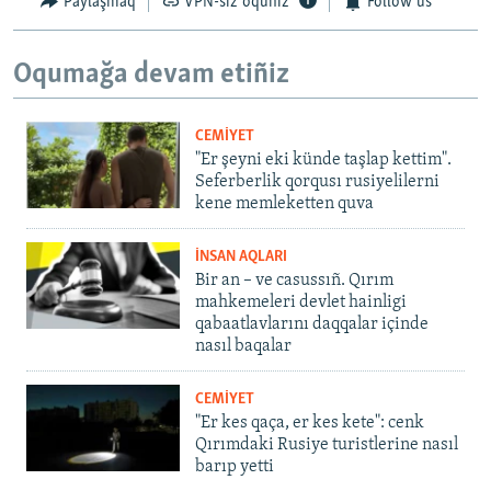
Paylaşmaq
VPN-siz oquñız
Follow us
Oqumağa devam etiñiz
CEMİYET
"Er şeyni eki künde taşlap kettim".
Seferberlik qorqusı rusiyelilerni
kene memleketten quva
İNSAN AQLARI
Bir an – ve casussıñ. Qırım
mahkemeleri devlet hainligi
qabaatlavlarını daqqalar içinde
nasıl baqalar
CEMİYET
"Er kes qaça, er kes kete": cenk
Qırımdaki Rusiye turistlerine nasıl
barıp yetti