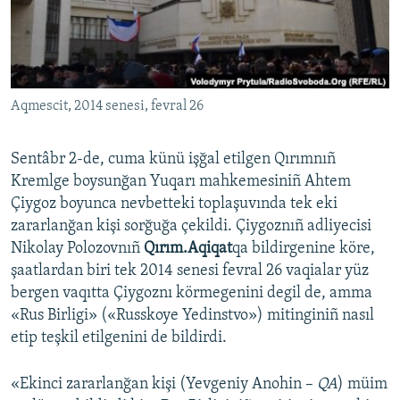
Русский
Українською
Aqmescit, 2014 senesi, fevral 26
QOŞULIÑIZ!
Sentâbr 2-de, cuma künü işğal etilgen Qırımnıñ
Kremlge boysunğan Yuqarı mahkemesiniñ Ahtem
RFE/RS bütün saytları
Çiygoz boyunca nevbetteki toplaşuvında tek eki
zararlanğan kişi sorğuğa çekildi. Çiygoznıñ adliyecisi
Nikolay Polozovnıñ
Qırım.Aqiqat
qa bildirgenine köre,
şaatlardan biri tek 2014 senesi fevral 26 vaqialar yüz
bergen vaqıtta Çiygoznı körmegenini degil de, amma
«Rus Birligi» («Russkoye Yedinstvo») mitinginiñ nasıl
etip teşkil etilgenini de bildirdi.
«Ekinci zararlanğan kişi (Yevgeniy Anohin –
QA
) müim