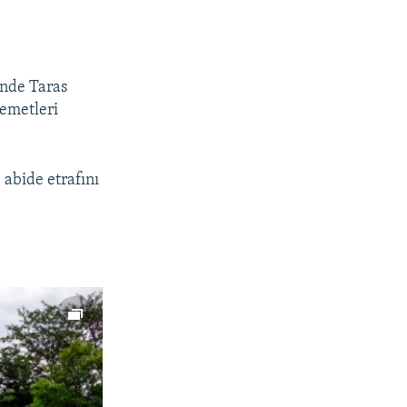
inde Taras
demetleri
 abide etrafını