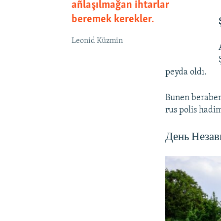
añlaşılmağan ihtarlar
beremek kerekler.
Leonid Küzmin
peyda oldı.
Bunen berabe
rus polis hadim
День Незав