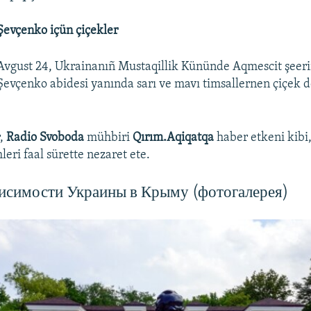
Şevçenko içün çiçekler
Avgust 24, Ukrainanıñ Mustaqillik Kününde Aqmescit şeer
Şevçenko abidesi yanında sarı ve mavı timsallernen çiçek 
r,
Radio Svoboda
mühbiri
Qırım.Aqiqatqa
haber etkeni kibi,
leri faal sürette nezaret ete.
исимости Украины в Крыму (фотогалерея)