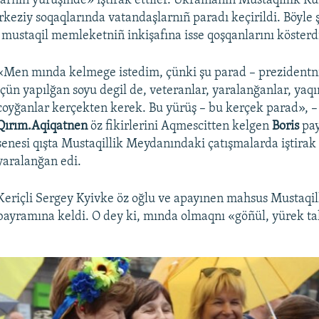
nıñ yürüşinde» iştirak ettiler. Ukrainanıñ Mustaqillik 
keziy soqaqlarında vatandaşlarnıñ paradı keçirildi. Böyle ş
 mustaqil memleketniñ inkişafına isse qoşqanlarını kösterdi
«Men mında kelmege istedim, çünki şu parad – prezidentni
içün yapılğan soyu degil de, veteranlar, yaralanğanlar, yaqı
coyğanlar kerçekten kerek. Bu yürüş – bu kerçek parad», –
Qırım.Aqiqatnen
öz fikirlerini Aqmescitten kelgen
Boris
pay
senesi qışta Mustaqillik Meydanındaki çatışmalarda iştirak 
yaralanğan edi.
Keriçli Sergey Kyivke öz oğlu ve apayınen mahsus Mustaqi
bayramına keldi. O dey ki, mında olmaqnı «göñül, yürek ta