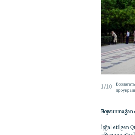
Возлагать
1/10
проукраи
Boysunmağan q
İşğal etilgen 