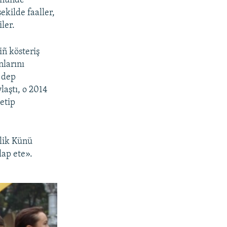
Kününde
s
d
ekilde faaller,
s
e
ler.
l
i
ñ kösteriş
d
nlarını
e
 dep
laştı, o 2014
etip
llik Künü
lap ete».