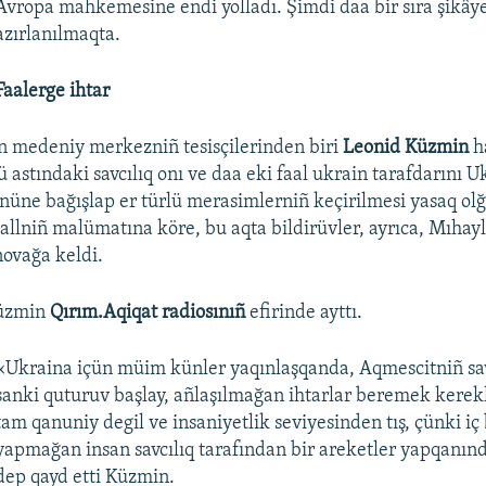
Avropa mahkemesine endi yolladı. Şimdi daa bir sıra şikâye
azırlanılmaqta.
Faalerge ihtar
n medeniy merkezniñ tesisçilerinden biri
Leonid Küzmin
ha
 astındaki savcılıq onı ve daa eki faal ukrain tarafdarını 
nüne bağışlap er türlü merasimlerniñ keçirilmesi yasaq ol
aallniñ malümatına köre, bu aqta bildirüvler, ayrıca, Mıhay
ovağa keldi.
Küzmin
Qırım.Aqiqat radiosınıñ
efirinde ayttı.
«Ukraina içün müim künler yaqınlaşqanda, Aqmescitniñ sav
sanki quturuv başlay, añlaşılmağan ihtarlar beremek kerekl
tam qanuniy degil ve insaniyetlik seviyesinden tış, çünki iç 
yapmağan insan savcılıq tarafından bir areketler yapqanınd
dep qayd etti Küzmin.