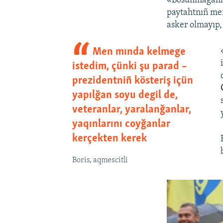
«Bosunmağanlar
paytahtnıñ mer
asker olmayıp,
Men mında kelmege
istedim, çünki şu parad –
prezidentniñ kösteriş içün
yapılğan soyu degil de,
veteranlar, yaralanğanlar,
yaqınlarını coyğanlar
kerçekten kerek
Boris, aqmescitli