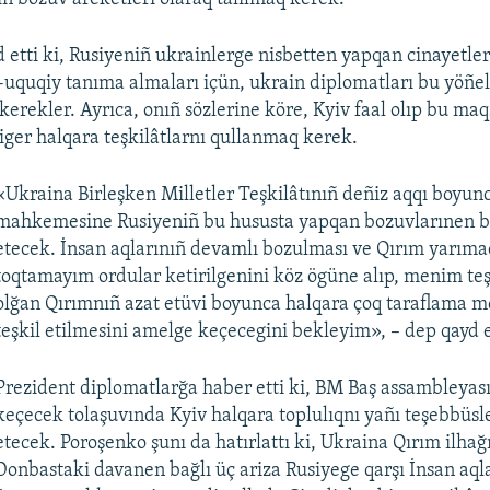
 etti ki, Rusiyeniñ ukrainlerge nisbetten yapqan cinayetle
-uquqiy tanıma almaları içün, ukrain diplomatları bu yöñeli
erekler. Ayrıca, onıñ sözlerine köre, Kyiv faal olıp bu ma
iger halqara teşkilâtlarnı qullanmaq kerek.
«Ukraina Birleşken Milletler Teşkilâtınıñ deñiz aqqı boyun
mahkemesine Rusiyeniñ bu hususta yapqan bozuvlarınen b
etecek. İnsan aqlarınıñ devamlı bozulması ve Qırım yarım
toqtamayım ordular ketirilgenini köz ögüne alıp, menim t
olğan Qırımnıñ azat etüvi boyunca halqara çoq taraflama 
teşkil etilmesini amelge keçecegini bekleyim», – dep qayd e
Prezident diplomatlarğa haber etti ki, BM Baş assambleyas
keçecek tolaşuvında Kyiv halqara toplulıqnı yañı teşebbüsl
etecek. Poroşenko şunı da hatırlattı ki, Ukraina Qırım ilha
Donbastaki davanen bağlı üç ariza Rusiyege qarşı İnsan aql