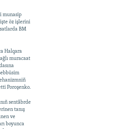
ri munasip
şte öz işlerini
qsatlarda BM
ca Halqara
ağlı muracaat
adasına
eşebbüsim
mehanizmniñ
tti Poroşenko.
ınıñ sentâbrde
erinen tanış
ğınen ve
arı boyunca