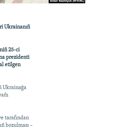
eri Ukrainanıñ
niñ 25-ci
na prezidenti
al etilgen
iñ Ukrainağa
yañı
ye tarafından
nıñ bozulması –