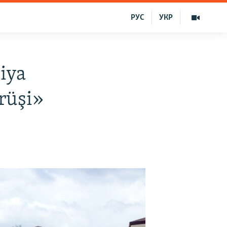
РУС
УКР
iya
rüşi»