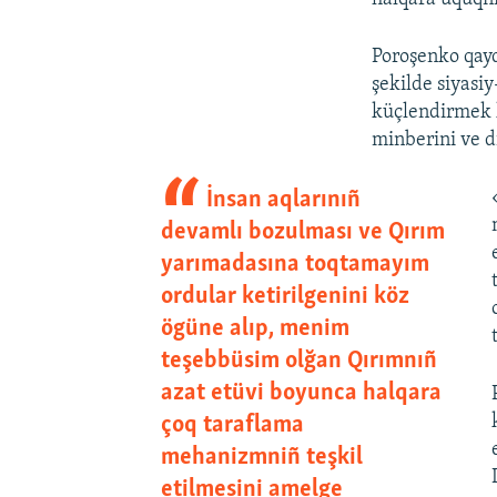
Poroşenko qayd
şekilde siyasiy
küçlendirmek k
minberini ve d
İnsan aqlarınıñ
devamlı bozulması ve Qırım
yarımadasına toqtamayım
ordular ketirilgenini köz
ögüne alıp, menim
teşebbüsim olğan Qırımnıñ
azat etüvi boyunca halqara
çoq taraflama
mehanizmniñ teşkil
etilmesini amelge