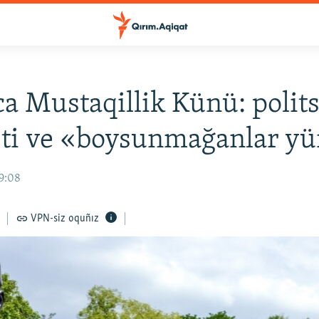
a Mustaqillik Künü: polits
ti ve «boysunmağanlar yü
19:08
VPN-siz oquñız