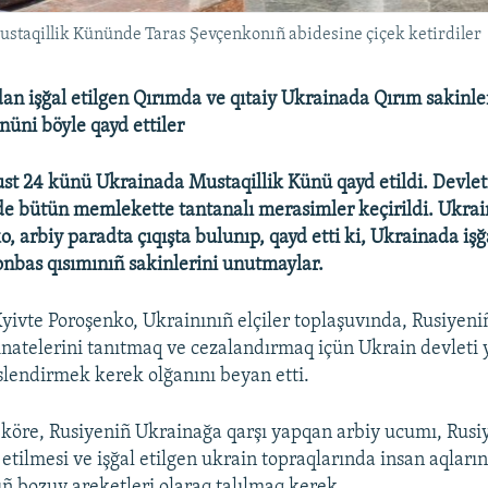
staqillik Kününde Taras Şevçenkonıñ abidesine çiçek ketirdiler
dan işğal etilgen Qırımda ve qıtaiy Ukrainada Qırım sakinl
nüni böyle qayd ettiler
st 24 künü Ukrainada Mustaqillik Künü qayd etildi. Devlet
 bütün memlekette tantanalı merasimler keçirildi. Ukrai
, arbiy paradta çıqışta bulunıp, qayd etti ki, Ukrainada işğ
nbas qısımınıñ sakinlerini unutmaylar.
yivte Poroşenko, Ukrainınıñ elçiler toplaşuvında, Rusiyen
inatelerini tanıtmaq ve cezalandırmaq içün Ukrain devleti 
slendirmek kerek olğanını beyan etti.
 köre, Rusiyeniñ Ukrainağa qarşı yapqan arbiy ucumı, Rusi
 etilmesi ve işğal etilgen ukrain topraqlarında insan aqları
ñ bozuv areketleri olaraq talılmaq kerek.