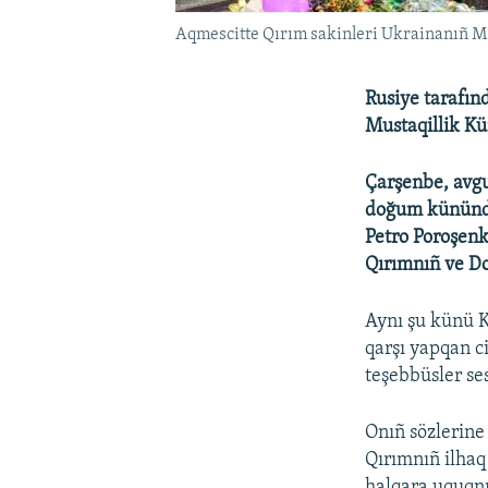
Aqmescitte Qırım sakinleri Ukrainanıñ Mu
Rusiye tarafın
Mustaqillik Kü
Çarşenbe, avgu
doğum kününde
Petro Poroşenko
Qırımnıñ ve Do
Aynı şu künü K
qarşı yapqan c
teşebbüsler se
Onıñ sözlerine
Qırımnıñ ilhaq
halqara uquqnı