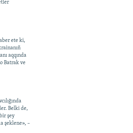
tler
ber ete ki,
Ukrainanıñ
ğanı aqqında
lo Batrak ve
cılığında
er. Belki de,
bir şey
a şeklene», –