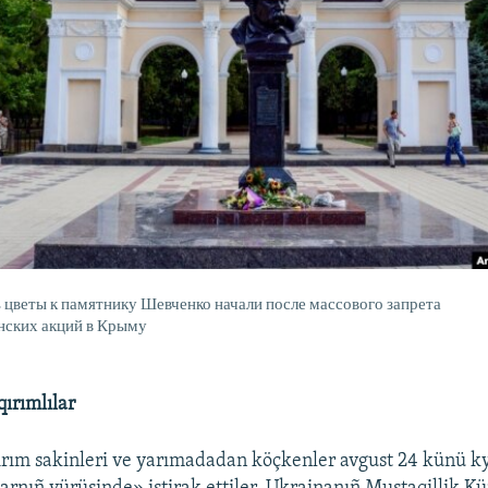
 цветы к памятнику Шевченко начали после массового запрета
нских акций в Крыму
ırımlılar
Qırım sakinleri ve yarımadadan köçkenler avgust 24 künü k