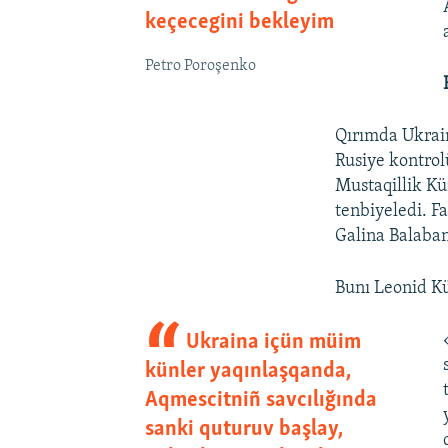
keçecegini bekleyim
Petro Poroşenko
Qırımda Ukrai
Rusiye kontrolü
Mustaqillik Kü
tenbiyeledi. F
Galina Balaban
Bunı Leonid 
Ukraina içün müim
künler yaqınlaşqanda,
Aqmescitniñ savcılığında
sanki quturuv başlay,