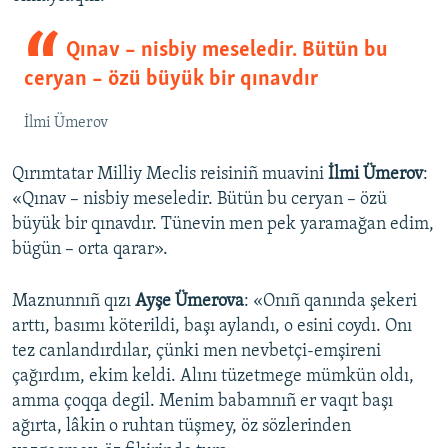
Qınav – nisbiy meseledir. Bütün bu
ceryan – özü büyük bir qınavdır
İlmi Ümerov
Qırımtatar Milliy Meclis reisiniñ muavini
İlmi Ümerov
:
«Qınav – nisbiy meseledir. Bütün bu ceryan – özü
büyük bir qınavdır. Tünevin men pek yaramağan edim,
bügün – orta qarar».
Maznunnıñ qızı
Ayşe Ümerova
: «Onıñ qanında şekeri
arttı, basımı köterildi, başı aylandı, o esini coydı. Onı
tez canlandırdılar, çünki men nevbetçi-emşireni
çağırdım, ekim keldi. Alını tüzetmege mümkün oldı,
amma çoqqa degil. Menim babamnıñ er vaqıt başı
ağırta, lâkin o ruhtan tüşmey, öz sözlerinden