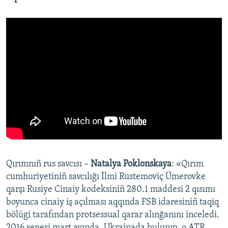
Qırımnıñ rus savcısı –
Natalya Poklonskaya
: «Qırım
cumhuriyetiniñ savcılığı İlmi Rustemoviç Ümerovke
qarşı Rusiye Cinaiy kodeksiniñ 280.1 maddesi 2 qısımı
boyunca cinaiy iş açılması aqqında FSB idaresiniñ taqiq
bölügi tarafından protsessual qarar alınğanını inceledi.
2016 senesi mart ayında, Ukrainada bulunıp, o ATR