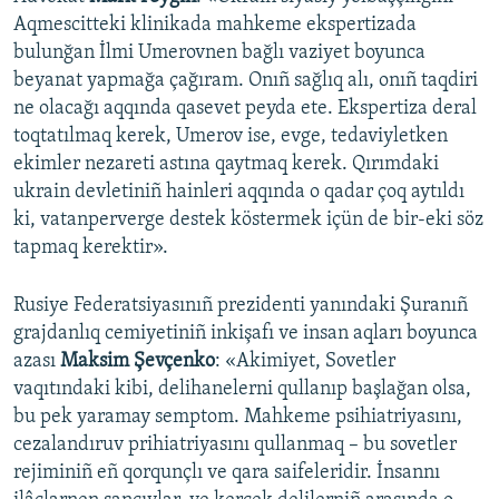
Aqmescitteki klinikada mahkeme ekspertizada
bulunğan İlmi Umerovnen bağlı vaziyet boyunca
beyanat yapmağa çağıram. Onıñ sağlıq alı, onıñ taqdiri
ne olacağı aqqında qasevet peyda ete. Ekspertiza deral
toqtatılmaq kerek, Umerov ise, evge, tedaviyletken
ekimler nezareti astına qaytmaq kerek. Qırımdaki
ukrain devletiniñ hainleri aqqında o qadar çoq aytıldı
ki, vatanperverge destek köstermek içün de bir-eki söz
tapmaq kerektir».
Rusiye Federatsiyasınıñ prezidenti yanındaki Şuranıñ
grajdanlıq cemiyetiniñ inkişafı ve insan aqları boyunca
azası
Maksim Şevçenko
: «Akimiyet, Sovetler
vaqıtındaki kibi, delihanelerni qullanıp başlağan olsa,
bu pek yaramay semptom. Mahkeme psihiatriyasını,
cezalandıruv prihiatriyasını qullanmaq – bu sovetler
rejiminiñ eñ qorqunçlı ve qara saifeleridir. İnsannı