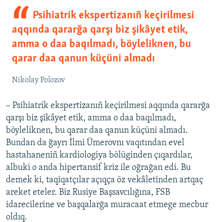
Psihiatrik ekspertizanıñ keçirilmesi
aqqında qararğa qarşı biz şikâyet etik,
amma o daa baqılmadı, böyleliknen, bu
qarar daa qanun küçüni almadı
Nikolay Polozov
– Psihiatrik ekspertizanıñ keçirilmesi aqqında qararğa
qarşı biz şikâyet etik, amma o daa baqılmadı,
böyleliknen, bu qarar daa qanun küçüni almadı.
Bundan da ğayrı İlmi Ümerovnı vaqıtından evel
hastahaneniñ kardiologiya bölüginden çıqardılar,
albuki o anda hipertansif kriz ile oğrağan edi. Bu
demek ki, taqiqatçılar açıqça öz vekâletinden artqaç
areket eteler. Biz Rusiye Başsavcılığına, FSB
idarecilerine ve başqalarğa muracaat etmege mecbur
oldıq.