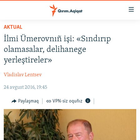
Link
açıqlığı
Esas
AKTUAL
mündericege
HABERLER
İlmi Ümerovnıñ işi: «Sındırıp
qaytmaq
SİYASET
Baş
olamasalar, delihanege
İQTİSADİYAT
navigatsiyağa
yerleştireler»
qaytmaq
CEMİYET
Qıdıruvğa
Vladislav Lentsev
MEDENİYET
qaytmaq
24 avgust 2016, 19:45
İNSAN AQLARI
VİDEO
Paylaşmaq
VPN-siz oquñız
SÜRET
BLOGLAR
FİKİR