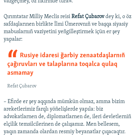
vazgeçmey, öz fikirinde tura».
Qırımtatar Milliy Meclis reisi
Refat Çubarov
dey ki, o öz
safdaşlarınen birlikte İlmi Ümerovnıñ ve başqa siyasiy
mabuslarnıñ vaziyetini yeñgilleştirmek içün er şey
yapalar:
Rusiye idaresi ğarbiy zenaatdaşlarnıñ
çağıruvları ve talaplarına toqalca qulaq
asmamay
Refat Çubarov
– Efirde er şey aqqında mümkün olmaz, amma bizim
areketlerimiz farqlı yöñelişlerde yapıla: biz
advokatlarnen de, diplomatlarnen de, ileri devletlerniñ
elçilik temsilcilerinen de çalışamız. Men bellesem,
yaqın zamanda olardan resmiy beyanatlar çıqacaqtır.