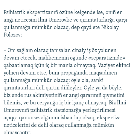
Psihiatrik ekspertizanıñ özüne kelgende ise, onıñ er
angi neticesini İlmi Ümerovke ve qırımtatarlarğa qarşı
qullanmağa mümkün olacaq, dep qayd ete Nikolay
Polozov:
– Onı sağlam olaraq tanısalar, cinaiy iş öz yolunen
devam etecek, mahkemeniñ ögünde «separatizmde»
qabaatlamaq içün iç bir mania olmaycaq. Vaziyet ekinci
yolnen devam etse, bunı propaganda maqsadınen
qullanmağa mümkün olacaq: öyle ola, sanki
qırımtatarları deli qartnı diñleyler. Öyle ya da böyle,
biz ende rus akimiyetiniñ er angi qararınıñ qıymetini
bilemiz, ve bu ceryanğa iç bir işanç olmaycaq. Biz İlmi
Ümerovnıñ psihiatrik statsionarğa yerleştirilmesi
açıqça qanunsız olğanını isbaatlap olsaq, ekspertiza
neticelerini de delil olaraq qullanmağa mümkün
olmaycaqtır.