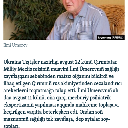
Русский
Українською
QOŞULIÑIZ!
İlmi Umerov
Ukraina Tış işler nazirligi avgust 22 künü Qırımtatar
RFE/RS bütün saytları
Milliy Meclis reisiniñ muavini İlmi Ümerovnıñ sağlığı
zayıflaşqanı sebebinden raatsız olğanını bildirdi ve
ilhaq etilgen Qırımnıñ rus akimiyetinden cezalandırıcı
areketlerni toqtatmağa talap etti. İlmi Ümerovnıñ alı
daa avgust 11 künü, oña qarşı mecburiy psihiatrik
ekspertizanıñ yapılması aqqında mahkeme toplaşuvı
keçirilgen vaqıtta beterleşken edi. Ondan soñ
maznunnıñ sağılığı tek zayıflaşa, dep aytalar soy-
sopları.