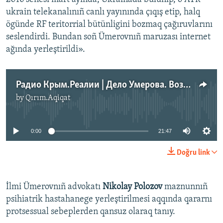
ukrain telekanalınıñ canlı yayınında çıqış etip, halq
ögünde RF teritorrial bütünligini bozmaq çağıruvlarını
seslendirdi. Bundan soñ Ümerovnıñ maruzası internet
ağında yerleştirildi».
Радио Крым.Реалии | Дело Умерова. Возвращение карательной психиатрии на полуостров
by
Qırım.Aqiqat
No media source currently available
0:00
21:47
Doğru link
İlmi Ümerovnıñ advokatı
Nikolay Polozov
maznunnıñ
psihiatrik hastahanege yerleştirilmesi aqqında qararnı
protsessual sebeplerden qansuz olaraq tanıy.