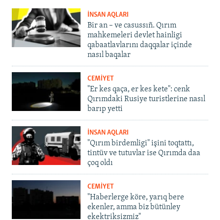
İNSAN AQLARI
Bir an – ve casussıñ. Qırım
mahkemeleri devlet hainligi
qabaatlavlarını daqqalar içinde
nasıl baqalar
CEMİYET
"Er kes qaça, er kes kete": cenk
Qırımdaki Rusiye turistlerine nasıl
barıp yetti
İNSAN AQLARI
"Qırım birdemligi" işini toqtattı,
tintüv ve tutuvlar ise Qırımda daa
çoq oldı
CEMİYET
"Haberlerge köre, yarıq bere
ekenler, amma biz bütünley
ekektriksizmiz"