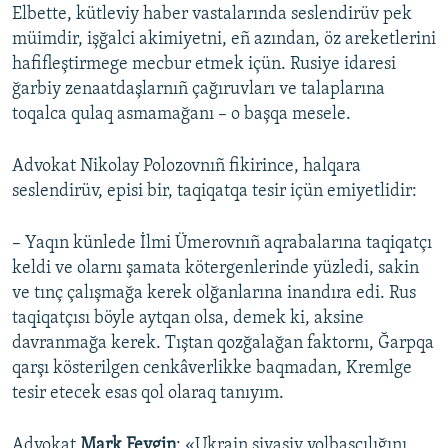
Elbette, kütleviy haber vastalarında seslendirüv pek
müimdir, işğalci akimiyetni, eñ azından, öz areketlerini
hafifleştirmege mecbur etmek içün. Rusiye idaresi
ğarbiy zenaatdaşlarnıñ çağıruvları ve talaplarına
toqalca qulaq asmamağanı – o başqa mesele.
Advokat Nikolay Polozovnıñ fikirince, halqara
seslendirüv, episi bir, taqiqatqa tesir içün emiyetlidir:
– Yaqın künlede İlmi Ümerovnıñ aqrabalarına taqiqatçı
keldi ve olarnı şamata kötergenlerinde yüzledi, sakin
ve tınç çalışmağa kerek olğanlarına inandıra edi. Rus
taqiqatçısı böyle aytqan olsa, demek ki, aksine
davranmağa kerek. Tıştan qozğalağan faktornı, Ğarpqa
qarşı kösterilgen cenkâverlikke baqmadan, Kremlge
tesir etecek esas qol olaraq tanıyım.
Advokat
Mark Feygin
: «Ukrain siyasiy yolbaşçılığını