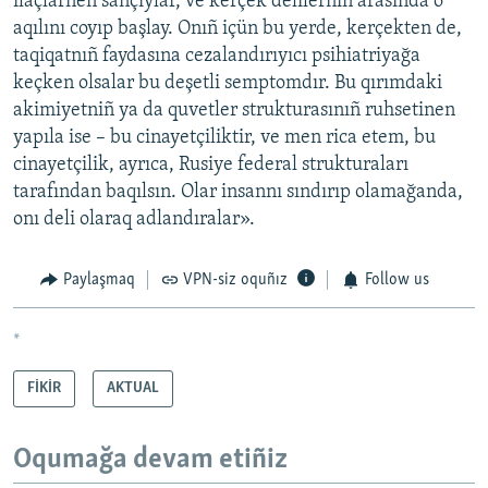
ilâçlarnen sançıylar, ve kerçek delilerniñ arasında o
aqılını coyıp başlay. Onıñ içün bu yerde, kerçekten de,
taqiqatnıñ faydasına cezalandırıyıcı psihiatriyağa
keçken olsalar bu deşetli semptomdır. Bu qırımdaki
akimiyetniñ ya da quvetler strukturasınıñ ruhsetinen
yapıla ise – bu cinayetçiliktir, ve men rica etem, bu
cinayetçilik, ayrıca, Rusiye federal strukturaları
tarafından baqılsın. Olar insannı sındırıp olamağanda,
onı deli olaraq adlandıralar».
Paylaşmaq
VPN-siz oquñız
Follow us
*
FİKİR
AKTUAL
Oqumağa devam etiñiz