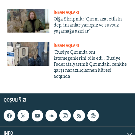
İNSAN AQLARI
Olğa Skrıpnık: "Qırım azat etilsin
dep, insanlar yarıqsız ve suvsuz
yaşamağa azırlar"
İNSAN AQLARI
"Rusiye Qırımda onı
istemegenlerini bile edi". Rusiye
Federatsiyasınıñ Qırımdaki cenkke
qarşı narazılıqlarnen küreşi
aqqında
QOŞULIÑIZ!
INFO