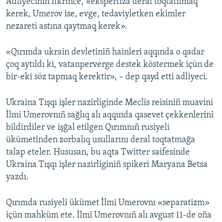
Adliyeciniñ fikrince, «ekspertiza deral toqtatılmaq
kerek, Umerov ise, evge, tedaviyletken ekimler
nezareti astına qaytmaq kerek».
«Qırımda ukrain devletiniñ hainleri aqqında o qadar
çoq aytıldı ki, vatanperverge destek köstermek içün de
bir-eki söz tapmaq kerektir», – dep qayd etti adliyeci.
Ukraina Tışqı işler nazirliginde Meclis reisiniñ muavini
İlmi Umerovnıñ sağlıq alı aqqında qasevet çekkenlerini
bildirdiler ve işğal etilgen Qırımnıñ rusiyeli
ükümetinden zorbalıq usullarını deral toqtatmağa
talap eteler. Hususan, bu aqta Twitter saifesinde
Ukraina Tışqı işler nazirliginiñ spikeri Maryana Betsa
yazdı.
Qırımda rusiyeli ükümet İlmi Umerovnı «separatizm»
içün mahküm ete. İlmi Umerovnıñ alı avgust 11-de oña