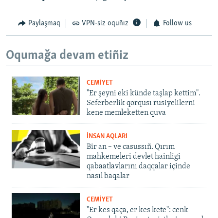
Paylaşmaq
VPN-siz oquñız
Follow us
Oqumağa devam etiñiz
CEMİYET
"Er şeyni eki künde taşlap kettim".
Seferberlik qorqusı rusiyelilerni
kene memleketten quva
İNSAN AQLARI
Bir an – ve casussıñ. Qırım
mahkemeleri devlet hainligi
qabaatlavlarını daqqalar içinde
nasıl baqalar
CEMİYET
"Er kes qaça, er kes kete": cenk