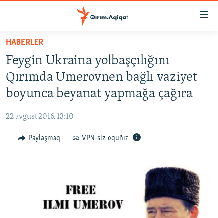
Link
açıqlığı
Esas
HABERLER
mündericege
HABERLER
Feygin Ukraina yolbaşçılığını
qaytmaq
SİYASET
Baş
Qırımda Umerovnen bağlı vaziyet
İQTİSADİYAT
navigatsiyağa
boyunca beyanat yapmağa çağıra
qaytmaq
CEMİYET
Qıdıruvğa
22 avgust 2016, 13:10
MEDENİYET
qaytmaq
Paylaşmaq
VPN-siz oquñız
İNSAN AQLARI
VİDEO
SÜRET
BLOGLAR
FİKİR