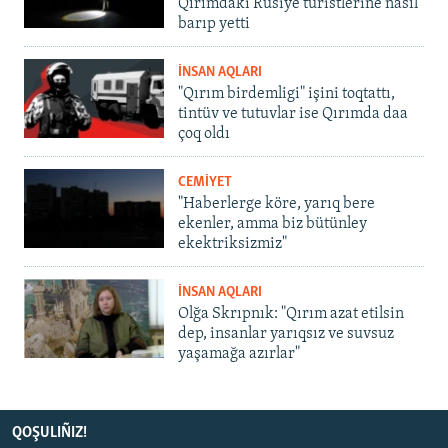
Qırımdaki Rusiye turistlerine nasıl
barıp yetti
İNSAN AQLARI
"Qırım birdemligi" işini toqtattı,
tintüv ve tutuvlar ise Qırımda daa
çoq oldı
CEMİYET
"Haberlerge köre, yarıq bere
ekenler, amma biz bütünley
ekektriksizmiz"
İNSAN AQLARI
Olğa Skrıpnık: "Qırım azat etilsin
dep, insanlar yarıqsız ve suvsuz
yaşamağa azırlar"
QOŞULIÑIZ!