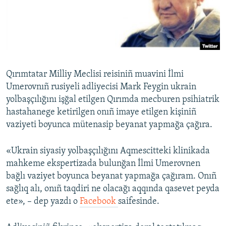
Русский
Українською
QOŞULIÑIZ!
Qırımtatar Milliy Meclisi reisiniñ muavini İlmi
Umerovnıñ rusiyeli adliyecisi Mark Feygin ukrain
yolbaşçılığını işğal etilgen Qırımda mecburen psihiatrik
RFE/RS bütün saytları
hastahanege ketirilgen onıñ imaye etilgen kişiniñ
vaziyeti boyunca mütenasip beyanat yapmağa çağıra.
«Ukrain siyasiy yolbaşçılığını Aqmescitteki klinikada
mahkeme ekspertizada bulunğan İlmi Umerovnen
bağlı vaziyet boyunca beyanat yapmağa çağıram. Onıñ
sağlıq alı, onıñ taqdiri ne olacağı aqqında qasevet peyda
ete», – dep yazdı o
Facebook
saifesinde.