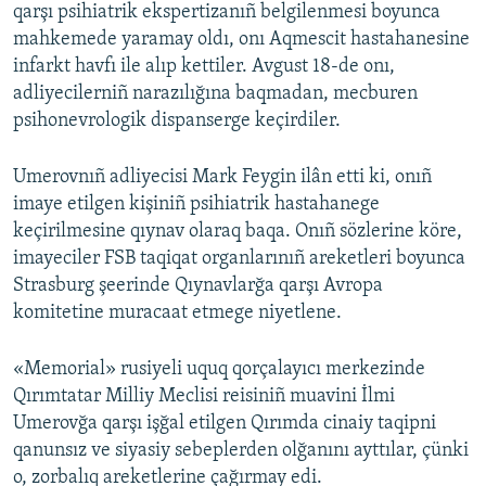
qarşı psihiatrik ekspertizanıñ belgilenmesi boyunca
mahkemede yaramay oldı, onı Aqmescit hastahanesine
infarkt havfı ile alıp kettiler. Avgust 18-de onı,
adliyecilerniñ narazılığına baqmadan, mecburen
psihonevrologik dispanserge keçirdiler.
Umerovnıñ adliyecisi Mark Feygin ilân etti ki, onıñ
imaye etilgen kişiniñ psihiatrik hastahanege
keçirilmesine qıynav olaraq baqa. Onıñ sözlerine köre,
imayeciler FSB taqiqat organlarınıñ areketleri boyunca
Strasburg şeerinde Qıynavlarğa qarşı Avropa
komitetine muracaat etmege niyetlene.
«Memorial» rusiyeli uquq qorçalayıcı merkezinde
Qırımtatar Milliy Meclisi reisiniñ muavini İlmi
Umerovğa qarşı işğal etilgen Qırımda cinaiy taqipni
qanunsız ve siyasiy sebeplerden olğanını ayttılar, çünki
o, zorbalıq areketlerine çağırmay edi.