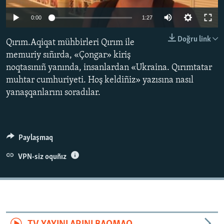
Русский
0:00
1:27
Українською
Doğru link
Qırım.Aqiqat mühbirleri Qırım ile
memuriy sıñırda, «Çongar» kiriş
QOŞULIÑIZ!
noqtasınıñ yanında, insanlardan «Ukraina. Qırımtatar
muhtar cumhuriyeti. Hoş keldiñiz» yazısına nasıl
yanaşqanlarını soradılar.
RFE/RS bütün saytları
Paylaşmaq
VPN-siz oquñız