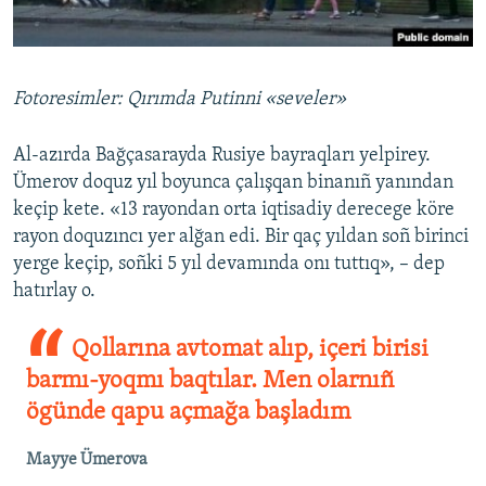
Fotoresimler: Qırımda Putinni «seveler»
Al-azırda Bağçasarayda Rusiye bayraqları yelpirey.
Ümerov doquz yıl boyunca çalışqan binanıñ yanından
keçip kete. «13 rayondan orta iqtisadiy derecege köre
rayon doquzıncı yer alğan edi. Bir qaç yıldan soñ birinci
yerge keçip, soñki 5 yıl devamında onı tuttıq», – dep
hatırlay o.
Qollarına avtomat alıp, içeri birisi
barmı-yoqmı baqtılar. Men olarnıñ
ögünde qapu açmağa başladım
Mayye Ümerova