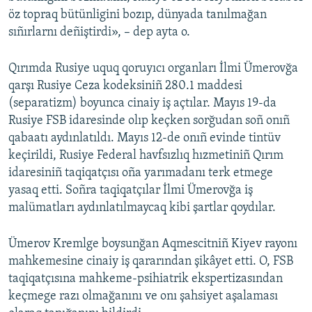
öz topraq bütünligini bozıp, dünyada tanılmağan
sıñırlarnı deñiştirdi», – dep ayta o.
Qırımda Rusiye uquq qoruyıcı organları İlmi Ümerovğa
qarşı Rusiye Ceza kodeksiniñ 280.1 maddesi
(separatizm) boyunca cinaiy iş açtılar. Mayıs 19-da
Rusiye FSB idaresinde olıp keçken sorğudan soñ onıñ
qabaatı aydınlatıldı. Mayıs 12-de onıñ evinde tintüv
keçirildi, Rusiye Federal havfsızlıq hızmetiniñ Qırım
idaresiniñ taqiqatçısı oña yarımadanı terk etmege
yasaq etti. Soñra taqiqatçılar İlmi Ümerovğa iş
malümatları aydınlatılmaycaq kibi şartlar qoydılar.
Ümerov Kremlge boysunğan Aqmescitniñ Kiyev rayonı
mahkemesine cinaiy iş qararından şikâyet etti. O, FSB
taqiqatçısına mahkeme-psihiatrik ekspertizasından
keçmege razı olmağanını ve onı şahsiyet aşalaması