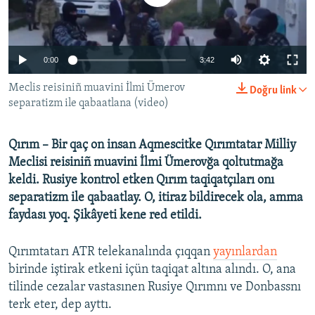
Русский
Українською
0:00
3:42
QOŞULIÑIZ!
Meclis reisiniñ muavini İlmi Ümerov
Doğru link
separatizm ile qabaatlana (video)
Qırım – Bir qaç on insan Aqmescitke Qırımtatar Milliy
RFE/RS bütün saytları
Meclisi reisiniñ muavini İlmi Ümerovğa qoltutmağa
keldi. Rusiye kontrol etken Qırım taqiqatçıları onı
separatizm ile qabaatlay. O, itiraz bildirecek ola, amma
faydası yoq. Şikâyeti kene red etildi.
Qırımtatarı ATR telekanalında çıqqan
yayınlardan
birinde iştirak etkeni içün taqiqat altına alındı. O, ana
tilinde cezalar vastasınen Rusiye Qırımnı ve Donbassnı
terk eter, dep ayttı.