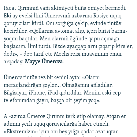
Faqat Qırımnıñ yañı akimiyeti buña emiyet bermedi.
Eki ay evelsi İlmi Ümerovnıñ azbarına Rusiye uquq
qoruyıcıları kirdi. Onı sorğuğa çekip, evinde tintüv
keçirdiler. «Qollarına avtomat alıp, içeri birisi barmı-
yoqmı baqtılar. Men olarnıñ ögünde qapu açmağa
başladım. İlmi turdı. Bizde ayaqqaplarnı çıqarıp kireler,
dedi», – dep tarif ete Meclis reisi muavininiñ ömür
arqadaşı
Mayye Ümerova
.
Ümerov tintüv tez bitkenini ayta: «Olarnı
meraqlandırğan şeyler... Olmağanını añladılar.
Bilgisayar, iPhone, iPad qıdırdılar. Menim eski cep
telefonımdan ğayrı, başqa bir şeyim yoq».
Al-azırda Ümerov Qırımnı terk etip olamay. Atqan er
adımnı yerli uquq qoruyıcılarğa haber etmeli.
«Ekstremizm» içün onı beş yılğa qadar azatlıqtan