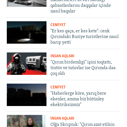
mahkemeleri devlet hainligi
qabaatlavlarını daqqalar içinde
nasıl baqalar
CEMİYET
"Er kes qaça, er kes kete": cenk
Qırımdaki Rusiye turistlerine nasıl
barıp yetti
İNSAN AQLARI
"Qırım birdemligi" işini toqtattı,
tintüv ve tutuvlar ise Qırımda daa
çoq oldı
CEMİYET
"Haberlerge köre, yarıq bere
ekenler, amma biz bütünley
ekektriksizmiz"
İNSAN AQLARI
Olğa Skrıpnık: "Qırım azat etilsin