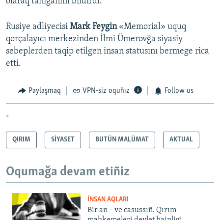
olaraq tanığanını bildirdi.
Rusiye adliyecisi
Mark Feygin
«Memorial» uquq
qorçalayıcı merkezinden İlmi Ümerovğa siyasiy
sebeplerden taqip etilgen insan statusını bermege rica
etti.
Paylaşmaq
VPN-siz oquñız
Follow us
*
QIRIM
SİYASET
BUTÜN MALÜMAT
AKTUAL
Oqumağa devam etiñiz
İNSAN AQLARI
Bir an – ve casussıñ. Qırım