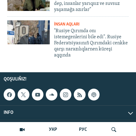
dep, insanlar yarıqsız ve suvsuz
yaşamağa azırlar"
İNSAN AQLARI
"Rusiye Qırımda onı
istemegenlerini bile edi". Rusiye
Federatsiyasınıñ Qırımdaki cenkke
qarşı narazılıqlarnen küreşi
aqqında
QOŞULIÑIZ!
INFO
© Qırım.Aqiqat, 2026 | All Rights Reserved.
УКР
РУС