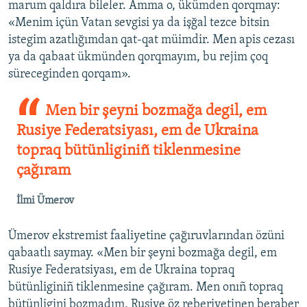
marum qaldıra bileler. Amma o, ükümden qorqmay:
«Menim içün Vatan sevgisi ya da işğal tezce bitsin
istegim azatlığımdan qat-qat müimdir. Men apis cezası
ya da qabaat ükmünden qorqmayım, bu rejim çoq
süreceginden qorqam».
Men bir şeyni bozmağa degil, em
Rusiye Federatsiyası, em de Ukraina
topraq bütünliginiñ tiklenmesine
çağıram
İlmi Ümerov
Ümerov ekstremist faaliyetine çağıruvlarından özüni
qabaatlı saymay. «Men bir şeyni bozmağa degil, em
Rusiye Federatsiyası, em de Ukraina topraq
bütünliginiñ tiklenmesine çağıram. Men onıñ topraq
bütünligini bozmadım, Rusiye öz reberiyetinen beraber