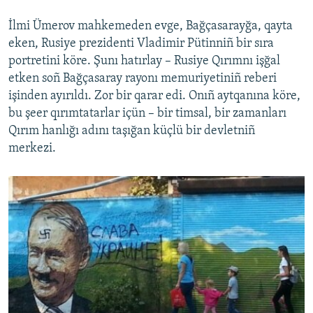
İlmi Ümerov mahkemeden evge, Bağçasarayğa, qayta
eken, Rusiye prezidenti Vladimir Pütinniñ bir sıra
portretini köre. Şunı hatırlay – Rusiye Qırımnı işğal
etken soñ Bağçasaray rayonı memuriyetiniñ reberi
işinden ayırıldı. Zor bir qarar edi. Onıñ aytqanına köre,
bu şeer qırımtatarlar içün – bir timsal, bir zamanları
Qırım hanlığı adını taşığan küçlü bir devletniñ
merkezi.