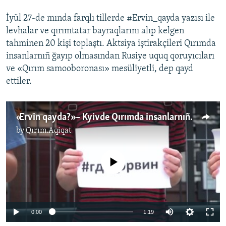
İyül 27-de mında farqlı tillerde #Ervin_qayda yazısı ile
levhalar ve qırımtatar bayraqlarını alıp kelgen
tahminen 20 kişi toplaştı. Aktsiya iştirakçileri Qırımda
insanlarnıñ ğayıp olmasından Rusiye uquq qoruyıcıları
ve «Qırım samooboronası» mesüliyetli, dep qayd
ettiler.
«Ervin qayda?» – Kyivde Qırımda insanlarnıñ ğayıp olmasını taqiq etmege talap ettiler (video)
by
Qırım.Aqiqat
No media source currently available
0:00
1:19