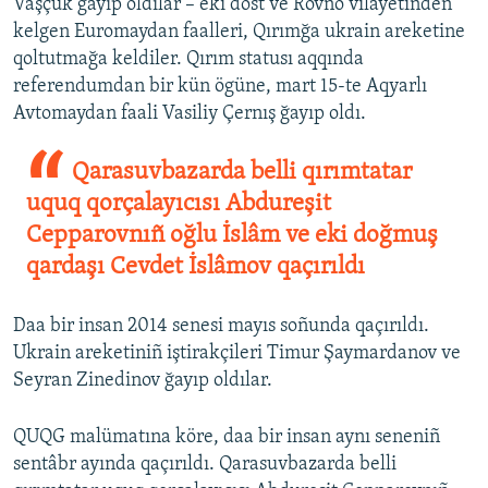
Vaşçuk ğayıp oldılar – eki dost ve Rovno vilâyetinden
kelgen Euromaydan faalleri, Qırımğa ukrain areketine
qoltutmağa keldiler. Qırım statusı aqqında
referendumdan bir kün ögüne, mart 15-te Aqyarlı
Avtomaydan faali Vasiliy Çernış ğayıp oldı.
Qarasuvbazarda belli qırımtatar
uquq qorçalayıcısı Abdureşit
Cepparovnıñ oğlu İslâm ve eki doğmuş
qardaşı Cevdet İslâmov qaçırıldı
Daa bir insan 2014 senesi mayıs soñunda qaçırıldı.
Ukrain areketiniñ iştirakçileri Timur Şaymardanov ve
Seyran Zinedinov ğayıp oldılar.
QUQG malümatına köre, daa bir insan aynı seneniñ
sentâbr ayında qaçırıldı. Qarasuvbazarda belli