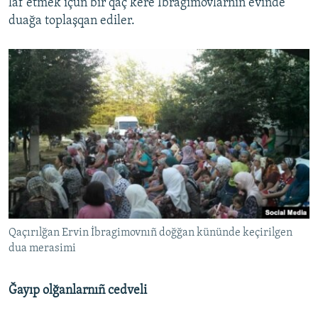
laf etmek içün bir qaç kere İbragimovlarnıñ evinde
duağa toplaşqan ediler.
Qaçırılğan Ervin İbragimovnıñ doğğan kününde keçirilgen
dua merasimi
Ğayıp olğanlarnıñ cedveli