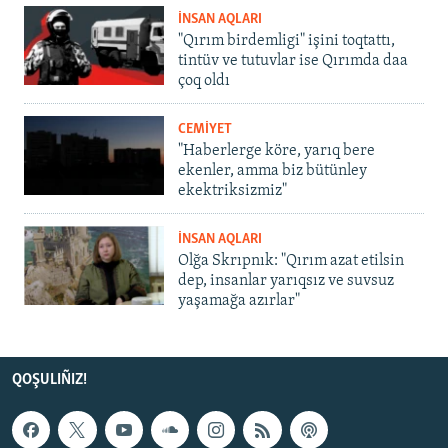
İNSAN AQLARI
"Qırım birdemligi" işini toqtattı,
tintüv ve tutuvlar ise Qırımda daa
çoq oldı
CEMİYET
"Haberlerge köre, yarıq bere
ekenler, amma biz bütünley
ekektriksizmiz"
İNSAN AQLARI
Olğa Skrıpnık: "Qırım azat etilsin
dep, insanlar yarıqsız ve suvsuz
yaşamağa azırlar"
QOŞULIÑIZ!