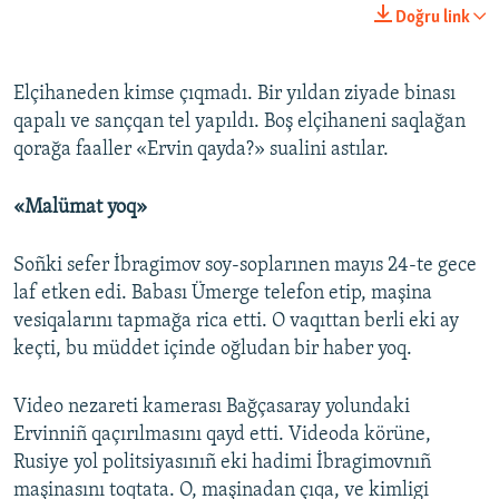
Doğru link
Elçihaneden kimse çıqmadı. Bir yıldan ziyade binası
qapalı ve sançqan tel yapıldı. Boş elçihaneni saqlağan
qorağa faaller «Ervin qayda?» sualini astılar.
«Malümat yoq»
Soñki sefer İbragimov soy-soplarınen mayıs 24-te gece
laf etken edi. Babası Ümerge telefon etip, maşina
vesiqalarını tapmağa rica etti. O vaqıttan berli eki ay
keçti, bu müddet içinde oğludan bir haber yoq.
Video nezareti kamerası Bağçasaray yolundaki
Ervinniñ qaçırılmasını qayd etti. Videoda körüne,
Rusiye yol politsiyasınıñ eki hadimi İbragimovnıñ
maşinasını toqtata. O, maşinadan çıqa, ve kimligi