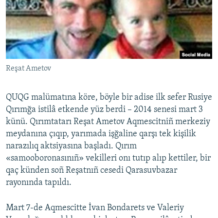
Reşat Ametov
QUQG malümatına köre, böyle bir adise ilk sefer Rusiye
Qırımğa istilâ etkende yüz berdi – 2014 senesi mart 3
künü. Qırımtatarı Reşat Ametov Aqmescitniñ merkeziy
meydanına çıqıp, yarımada işğaline qarşı tek kişilik
narazılıq aktsiyasına başladı. Qırım
«samooboronasınıñ» vekilleri onı tutıp alıp kettiler, bir
qaç künden soñ Reşatnıñ cesedi Qarasuvbazar
rayonında tapıldı.
Mart 7-de Aqmescitte İvan Bondarets ve Valeriy