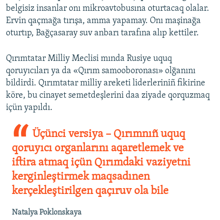
belgisiz insanlar onı mikroavtobusına oturtacaq olalar.
Ervin qaçmağa tırışa, amma yapamay. Onı maşinağa
oturtıp, Bağçasaray suv anbarı tarafına alıp kettiler.
Qırımtatar Milliy Meclisi mında Rusiye uquq
qoruyıcıları ya da «Qırım samooboronası» olğanını
bildirdi. Qırımtatar milliy areketi liderleriniñ fikirine
köre, bu cinayet semetdeşlerini daa ziyade qorquzmaq
içün yapıldı.
Üçünci versiya – Qırımnıñ uquq
qoruyıcı organlarını aqaretlemek ve
iftira atmaq içün Qırımdaki vaziyetni
kerginleştirmek maqsadınen
kerçekleştirilgen qaçıruv ola bile
Natalya Poklonskaya