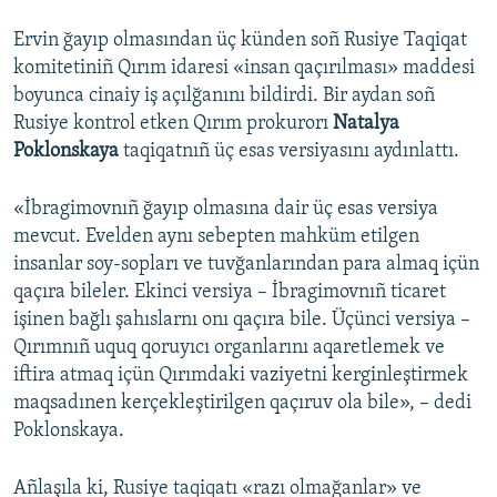
Ervin ğayıp olmasından üç künden soñ Rusiye Taqiqat
komitetiniñ Qırım idaresi «insan qaçırılması» maddesi
boyunca cinaiy iş açılğanını bildirdi. Bir aydan soñ
Rusiye kontrol etken Qırım prokurorı
Natalya
Poklonskaya
taqiqatnıñ üç esas versiyasını aydınlattı.
«İbragimovnıñ ğayıp olmasına dair üç esas versiya
mevcut. Evelden aynı sebepten mahküm etilgen
insanlar soy-sopları ve tuvğanlarından para almaq içün
qaçıra bileler. Ekinci versiya – İbragimovnıñ ticaret
işinen bağlı şahıslarnı onı qaçıra bile. Üçünci versiya –
Qırımnıñ uquq qoruyıcı organlarını aqaretlemek ve
iftira atmaq içün Qırımdaki vaziyetni kerginleştirmek
maqsadınen kerçekleştirilgen qaçıruv ola bile», – dedi
Poklonskaya.
Añlaşıla ki, Rusiye taqiqatı «razı olmağanlar» ve