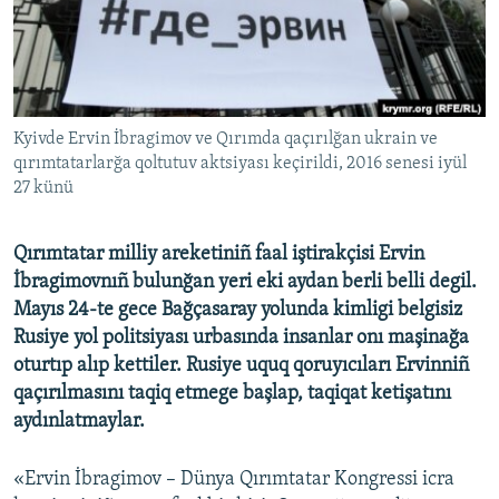
Русский
Українською
QOŞULIÑIZ!
Kyivde Ervin İbragimov ve Qırımda qaçırılğan ukrain ve
qırımtatarlarğa qoltutuv aktsiyası keçirildi, 2016 senesi iyül
27 künü
RFE/RS bütün saytları
Qırımtatar milliy areketiniñ faal iştirakçisi Ervin
İbragimovnıñ bulunğan yeri eki aydan berli belli degil.
Mayıs 24-te gece Bağçasaray yolunda kimligi belgisiz
Rusiye yol politsiyası urbasında insanlar onı maşinağa
oturtıp alıp kettiler. Rusiye uquq qoruyıcıları Ervinniñ
qaçırılmasını taqiq etmege başlap, taqiqat ketişatını
aydınlatmaylar.
«Ervin İbragimov – Dünya Qırımtatar Kongressi icra