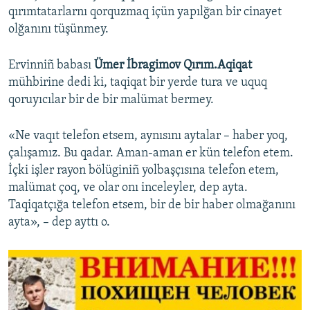
qırımtatarlarnı qorquzmaq içün yapılğan bir cinayet
olğanını tüşünmey.
Ervinniñ babası
Ümer İbragimov Qırım.Aqiqat
mühbirine dedi ki, taqiqat bir yerde tura ve uquq
qoruyıcılar bir de bir malümat bermey.
«Ne vaqıt telefon etsem, aynısını aytalar – haber yoq,
çalışamız. Bu qadar. Aman-aman er kün telefon etem.
İçki işler rayon bölüginiñ yolbaşçısına telefon etem,
malümat çoq, ve olar onı inceleyler, dep ayta.
Taqiqatçığa telefon etsem, bir de bir haber olmağanını
ayta», – dep ayttı o.