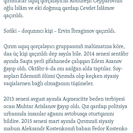
qırımtatar uquq qorçalayıcısı Abdureşit Cepparovnıñ
oğlu İslâm ve eki doğmuş qardaşı Cevdet İslâmov
qaçırıldı.
Soñki – doquzıncı kişi – Ervin İbragimov qaçırıldı.
Qırım uquq qorçalayıcı gruppasınıñ malümatına köre,
daa üç kişi qaçırıldı dep sayıla bile. 2014 senesi sentâbr
ayında Saqta yerli şifahanede çalışqan Edem Asanov
ğayıp oldı. Oktâbr 6-da onı asılğan alda taptılar. Soy-
sopları Edemniñ ölümi Qırımda olıp keçken siyasiy
vaqialarnen bağlı olmağanını tüşüneler.
2015 senesi avgust ayında Aqmescitte beden terbiyesi
ocası Muhtar Arislanov ğayıp oldı. Qız qardaşı politsiya
urbasında insanlar ağasını avtobusqa oturtqanını
bildire. 2015 senesi mart ayında Qırımnıñ siyasiy
mabusı Aleksandr Kostenkonıñ babası Fedor Kostenko