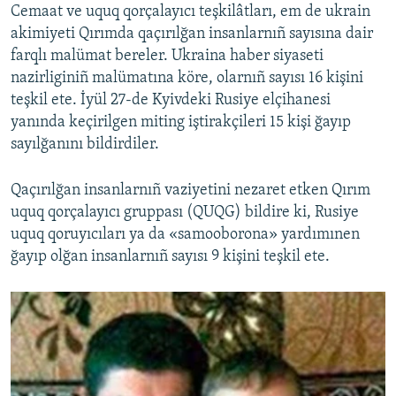
Cemaat ve uquq qorçalayıcı teşkilâtları, em de ukrain
akimiyeti Qırımda qaçırılğan insanlarnıñ sayısına dair
farqlı malümat bereler. Ukraina haber siyaseti
nazirliginiñ malümatına köre, olarnıñ sayısı 16 kişini
teşkil ete. İyül 27-de Kyivdeki Rusiye elçihanesi
yanında keçirilgen miting iştirakçileri 15 kişi ğayıp
sayılğanını bildirdiler.
Qaçırılğan insanlarnıñ vaziyetini nezaret etken Qırım
uquq qorçalayıcı gruppası (QUQG) bildire ki, Rusiye
uquq qoruyıcıları ya da «samooborona» yardımınen
ğayıp olğan insanlarnıñ sayısı 9 kişini teşkil ete.