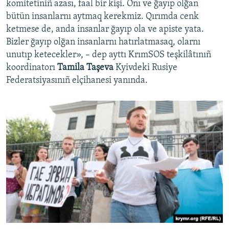
komitetiniñ azası, faal bir kişi. Onı ve ğayıp olğan
bütün insanlarnı aytmaq kerekmiz. Qırımda cenk
ketmese de, anda insanlar ğayıp ola ve apiste yata.
Bizler ğayıp olğan insanlarnı hatırlatmasaq, olarnı
unutıp ketecekler», – dep ayttı KrımSOS teşkilâtınıñ
koordinatorı
Tamila Taşeva
Kyivdeki Rusiye
Federatsiyasınıñ elçihanesi yanında.