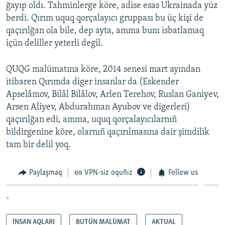
ğayıp oldı. Tahminlerge köre, adise esas Ukrainada yüz
berdi. Qırım uquq qorçalayıcı gruppası bu üç kişi de
qaçırılğan ola bile, dep ayta, amma bunı isbatlamaq
içün deliller yeterli degil.
QUQG malümatına köre, 2014 senesi mart ayından
itibaren Qırımda diger insanlar da (Eskender
Apselâmov, Bilâl Bilâlov, Arlen Terehov, Ruslan Ganiyev,
Arsen Aliyev, Abdurahman Ayubov ve digerleri)
qaçırılğan edi, amma, uquq qorçalayıcılarnıñ
bildirgenine köre, olarnıñ qaçırılmasına dair şimdilik
tam bir delil yoq.
Paylaşmaq
VPN-siz oquñız
Follow us
*
İNSAN AQLARI
BUTÜN MALÜMAT
AKTUAL