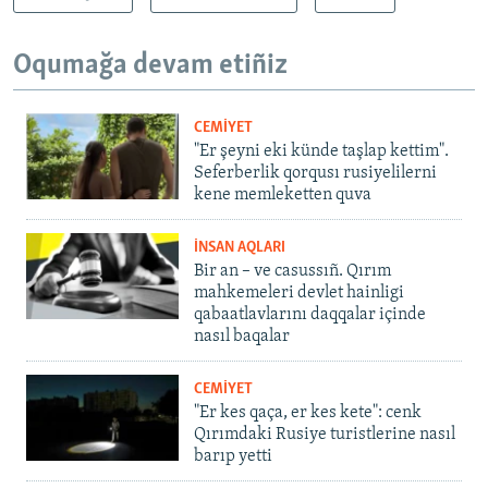
Oqumağa devam etiñiz
CEMİYET
"Er şeyni eki künde taşlap kettim".
Seferberlik qorqusı rusiyelilerni
kene memleketten quva
İNSAN AQLARI
Bir an – ve casussıñ. Qırım
mahkemeleri devlet hainligi
qabaatlavlarını daqqalar içinde
nasıl baqalar
CEMİYET
"Er kes qaça, er kes kete": cenk
Qırımdaki Rusiye turistlerine nasıl
barıp yetti