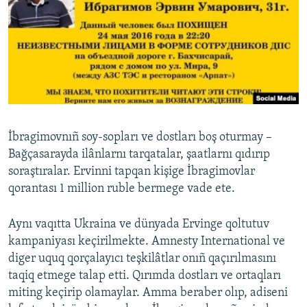
İbragimovnıñ soy-sopları ve dostları boş oturmay –
Bağçasarayda ilânlarnı tarqatalar, şaatlarnı qıdırıp
soraştıralar. Ervinni tapqan kişige İbragimovlar
qorantası 1 million ruble bermege vade ete.
Aynı vaqıtta Ukraina ve dünyada Ervinge qoltutuv
kampaniyası keçirilmekte. Amnesty International ve
diger uquq qorçalayıcı teşkilâtlar onıñ qaçırılmasını
taqiq etmege talap etti. Qırımda dostları ve ortaqları
miting keçirip olamaylar. Amma beraber olıp, adiseni