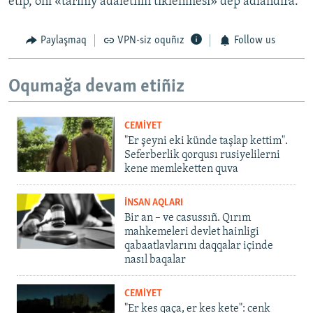
etip, onı «tarihiy adaletniñ tiklenmesi» dep adlandıra.
Paylaşmaq
VPN-siz oquñız
Follow us
Oqumağa devam etiñiz
CEMİYET
"Er şeyni eki künde taşlap kettim".
Seferberlik qorqusı rusiyelilerni
kene memleketten quva
İNSAN AQLARI
Bir an – ve casussıñ. Qırım
mahkemeleri devlet hainligi
qabaatlavlarını daqqalar içinde
nasıl baqalar
CEMİYET
"Er kes qaça, er kes kete": cenk