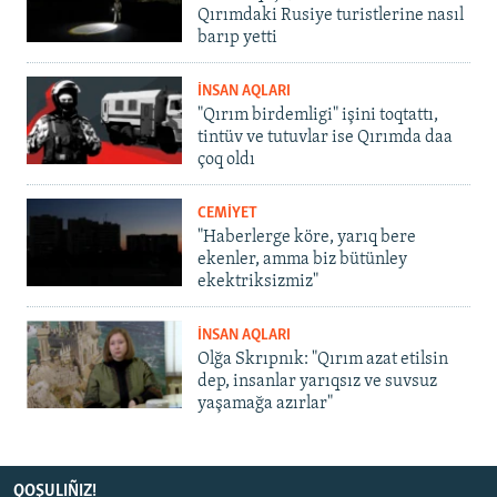
Qırımdaki Rusiye turistlerine nasıl
barıp yetti
İNSAN AQLARI
"Qırım birdemligi" işini toqtattı,
tintüv ve tutuvlar ise Qırımda daa
çoq oldı
CEMİYET
"Haberlerge köre, yarıq bere
ekenler, amma biz bütünley
ekektriksizmiz"
İNSAN AQLARI
Olğa Skrıpnık: "Qırım azat etilsin
dep, insanlar yarıqsız ve suvsuz
yaşamağa azırlar"
QOŞULIÑIZ!