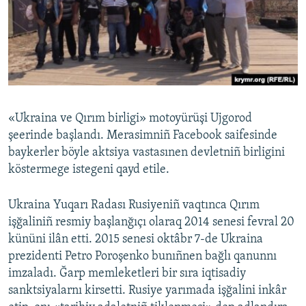
«Ukraina ve Qırım birligi» motoyürüşi Ujgorod
şeerinde başlandı. Merasimniñ Facebook saifesinde
baykerler böyle aktsiya vastasınen devletniñ birligini
köstermege istegeni qayd etile.
Ukraina Yuqarı Radası Rusiyeniñ vaqtınca Qırım
işğaliniñ resmiy başlanğıçı olaraq 2014 senesi fevral 20
kününi ilân etti. 2015 senesi oktâbr 7-de Ukraina
prezidenti Petro Poroşenko bunıñnen bağlı qanunnı
imzaladı. Ğarp memleketleri bir sıra iqtisadiy
sanktsiyalarnı kirsetti. Rusiye yarımada işğalini inkâr