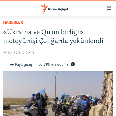
Link
açıqlığı
Esas
HABERLER
mündericege
HABERLER
«Ukraina ve Qırım birligi»
qaytmaq
SİYASET
Baş
motoyürüşi Çonğarda yekünlendi
İQTİSADİYAT
navigatsiyağa
qaytmaq
29 iyül 2016, 21:10
CEMİYET
Qıdıruvğa
MEDENİYET
Paylaşmaq
VPN-siz oquñız
qaytmaq
İNSAN AQLARI
VİDEO
SÜRET
BLOGLAR
FİKİR