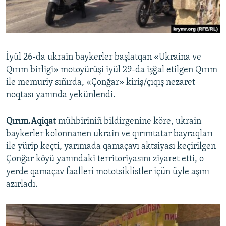
Русский
Українською
İyül 26-da ukrain baykerler başlatqan «Ukraina ve
QOŞULIÑIZ!
Qırım birligi» motoyürüşi iyül 29-da işğal etilgen Qırım
ile memuriy sıñırda, «Çonğar» kiriş/çıqış nezaret
noqtası yanında yekünlendi.
RFE/RS bütün saytları
Qırım.Aqiqat
mühbiriniñ bildirgenine köre, ukrain
baykerler kolonnanen ukrain ve qırımtatar bayraqları
ile yürip keçti, yarımada qamaçavı aktsiyası keçirilgen
Çonğar köyü yanındaki territoriyasını ziyaret etti, o
yerde qamaçav faalleri mototsiklistler içün üyle aşını
azırladı.