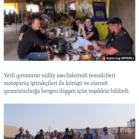
Yerli qırımtatar milliy meclisleriniñ temsilcileri
motoyürüş iştirakçileri ile körüşti ve olarnıñ
qırımtatarlarğa bergen diqqatı içün teşekkür bildirdi.