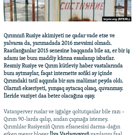
Русский
Українською
Qırımnıñ Rusiye akimiyeti ne qadar vade etse ve
QOŞULIÑIZ!
yalvarsa da, yarımadada 2016 mevsimi olmadı.
Raatlanğanlar 2015 senesine baqqanda bile az, er bir iş
adamı ise bunı maddiy kârına esaslanıp isbatlar.
RFE/RS bütün saytları
Resmiy Rusiye ve Qırım kütleviy haber vastalarında
bunı aytmaylar, faqat internette soñki ay içinde
Qırımdaki tatil aqqında bir sıra malümat peyda oldı.
Olarnıñ ekseriyeti, yımşaq aytacaq olsaq, quvanmay.
İleride vaziyet daa beter olacağına oşay.
Vatanperver ruslar ve işğalge qoltutqanlar bile razı –
Qırım 90-larda qalıp, andan çıqmağa istemey.
Qırımlılar Rusiyeniñ Qırım efsanesini darma-dağın
etken meşur bloger
İlya Varlamovnıñ
yazılarını faal