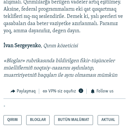
alışmalı. Qırımlılarğa berilgen vadeler artıq eşitilmey.
Aksine, federal programmalarnı eki qat qısqartmaq
teklifleri sıq-sıq seslendirile. Demek ki, yalı şeerleri ve
qasabaları daa beter vaziyetke azırlanmalı. Paramız
yoq, amma dayanıñız, degen dayın.
İvan Sergeyenko
,
Qırım közeticisi
«Bloglar» rubrikasında bildirilgen fikir-tüşünceler
müelliflerniñ noqtaiy-nazarını aydınlatıp,
muarririyetniñ baqışları ile aynı olmaması mümkün
Paylaşmaq
VPN-siz oquñız
Follow us
*
QIRIM
BLOGLAR
BUTÜN MALÜMAT
AKTUAL