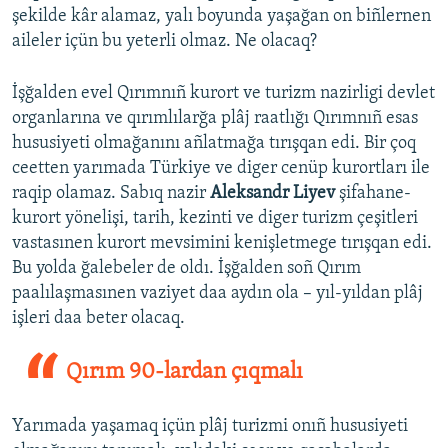
şekilde kâr alamaz, yalı boyunda yaşağan on biñlernen
aileler içün bu yeterli olmaz. Ne olacaq?
İşğalden evel Qırımnıñ kurort ve turizm nazirligi devlet
organlarına ve qırımlılarğa plâj raatlığı Qırımnıñ esas
hususiyeti olmağanını añlatmağa tırışqan edi. Bir çoq
ceetten yarımada Türkiye ve diger cenüp kurortları ile
raqip olamaz. Sabıq nazir
Aleksandr Liyev
şifahane-
kurort yönelişi, tarih, kezinti ve diger turizm çeşitleri
vastasınen kurort mevsimini kenişletmege tırışqan edi.
Bu yolda ğalebeler de oldı. İşğalden soñ Qırım
paalılaşmasınen vaziyet daa aydın ola – yıl-yıldan plâj
işleri daa beter olacaq.
Qırım 90-lardan çıqmalı
Yarımada yaşamaq içün plâj turizmi onıñ hususiyeti