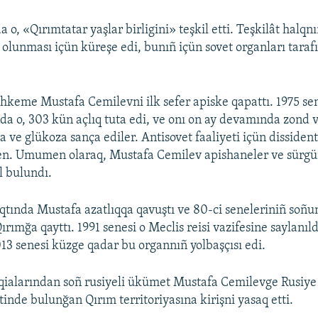
 o, «Qırımtatar yaşlar birligini» teşkil etti. Teşkilât halqnı
 olunması içün küreşe edi, bunıñ içün sovet organları tara
hkeme Mustafa Cemilevni ilk sefer apiske qapattı. 1975 se
a o, 303 kün açlıq tuta edi, ve onı on ay devamında zond 
 ve glükoza sança ediler. Antisovet faaliyeti içün dissiden
n. Umumen olaraq, Mustafa Cemilev apishaneler ve sürgü
l bulundı.
qtında Mustafa azatlıqqa qavuştı ve 80-ci seneleriniñ soñ
rımğa qayttı. 1991 senesi o Meclis reisi vazifesine saylanıldı
3 senesi küzge qadar bu organnıñ yolbaşçısı edi.
qialarından soñ rusiyeli ükümet Mustafa Cemilevge Rusiye 
inde bulunğan Qırım territoriyasına kirişni yasaq etti.