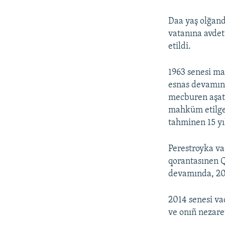
Daa yaş olğanda
vatanına avdet
etildi.
1963 senesi ma
esnas devamınd
mecburen aşata
mahküm etilge
tahminen 15 yı
Perestroyka va
qorantasınen Qı
devamında, 201
2014 senesi va
ve onıñ nezaret