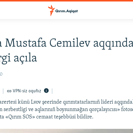
 Mustafa Cemilev aqqında
gi açıla
20
VPN-siz oquñız
zarertesi künü Lvov şeerinde qırımtatarlarnıñ lideri aqqınd
n serbestligi ve aqlarınıñ boysunmağan qorçalayıcısı» fotos
qta «Qırım SOS» cemaat teşebbüsi bildire.