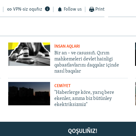
VPN-siz oquñız
Follow us
Print
İNSAN AQLARI
Bir an – ve casussıñ. Qırım
mahkemeleri devlet hainligi
qabaatlavlarını daqqalar içinde
nasıl baqalar
CEMİYET
"Haberlerge köre, yarıq bere
ekenler, amma biz bütünley
ekektriksizmiz"
QOŞULIÑIZ!