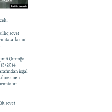
cek.
ıllıq sovet
rımtatarlarnıñ
.
qınıñ Qırımğa
013/2014
arafından işğal
etilmesinen
ırımtatar
ük sovet