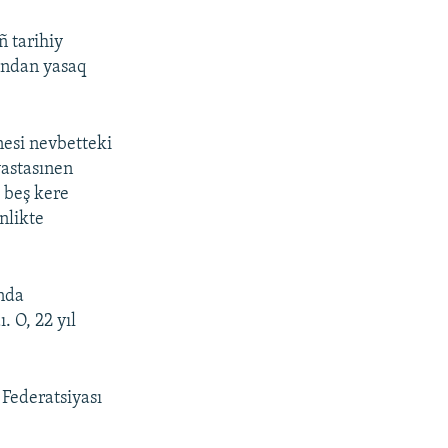
ñ tarihiy
fından yasaq
nesi nevbetteki
vastasınen
t beş kere
nlikte
unda
. O, 22 yıl
Federatsiyası