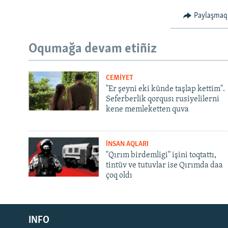
Paylaşmaq
Oqumağa devam etiñiz
CEMİYET
"Er şeyni eki künde taşlap kettim".
Seferberlik qorqusı rusiyelilerni
kene memleketten quva
İNSAN AQLARI
"Qırım birdemligi" işini toqtattı,
tintüv ve tutuvlar ise Qırımda daa
çoq oldı
Русский
INFO
Українською