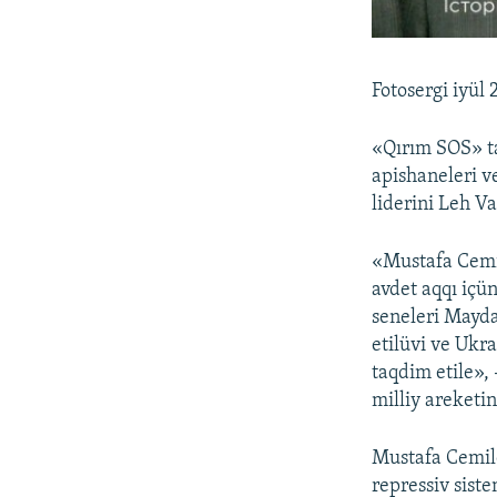
Fotosergi iyül
«Qırım SOS» ta
apishaneleri v
liderini Leh Va
«Mustafa Cemil
avdet aqqı içü
seneleri Mayda
etilüvi ve Ukr
taqdim etile»,
milliy areketin
Mustafa Cemile
repressiv sist