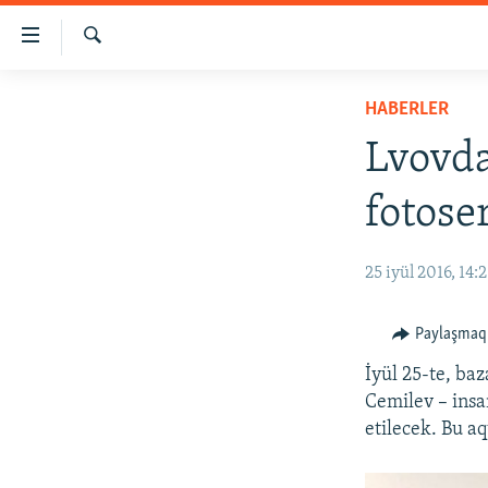
Link
açıqlığı
Qıdırmaq
Esas
HABERLER
HABERLER
mündericege
SİYASET
qaytmaq
Lvovda
Baş
İQTİSADİYAT
navigatsiyağa
fotoser
CEMİYET
qaytmaq
Qıdıruvğa
MEDENİYET
25 iyül 2016, 14:
qaytmaq
İNSAN AQLARI
VİDEO
Paylaşmaq
SÜRET
İyül 25-te, ba
Cemilev – insa
BLOGLAR
etilecek. Bu a
FİKİR