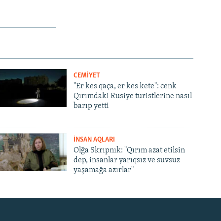
CEMİYET
"Er kes qaça, er kes kete": cenk
Qırımdaki Rusiye turistlerine nasıl
barıp yetti
İNSAN AQLARI
Olğa Skrıpnık: "Qırım azat etilsin
dep, insanlar yarıqsız ve suvsuz
yaşamağa azırlar"