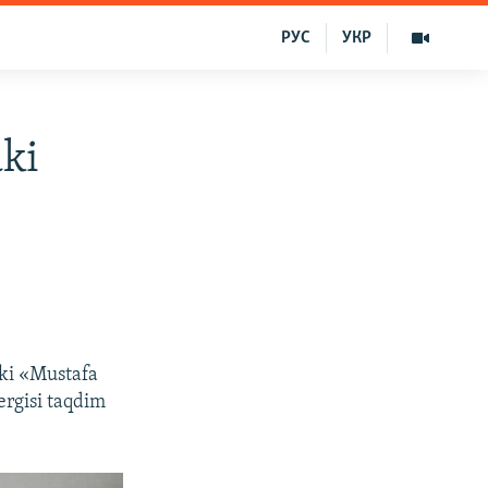
РУС
УКР
ki
aki «Mustafa
ergisi taqdim