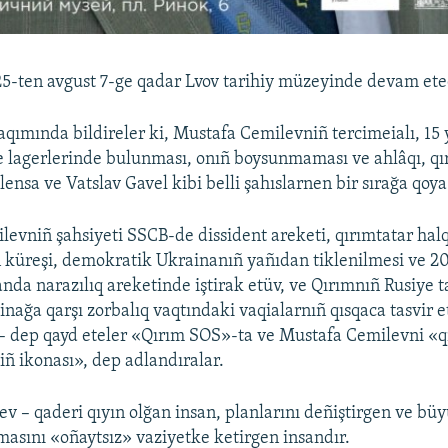
 25-ten avgust 7-ge qadar Lvov tarihiy müzeyinde devam ete
qımında bildireler ki, Mustafa Cemilevniñ tercimeialı, 15 y
e lagerlerinde bulunması, onıñ boysunmaması ve ahlâqı, qı
lensa ve Vatslav Gavel kibi belli şahıslarnen bir sırağa qoya
evniñ şahsiyeti SSCB-de dissident areketi, qırımtatar hal
n küreşi, demokratik Ukrainanıñ yañıdan tiklenilmesi ve 2
nda narazılıq areketinde iştirak etüv, ve Qırımnıñ Rusiye t
ainağa qarşı zorbalıq vaqtındaki vaqialarnıñ qısqaca tasvir 
 – dep qayd eteler «Qırım SOS»-ta ve Mustafa Cemilevni «q
iñ ikonası», dep adlandıralar.
v – qaderi qıyın olğan insan, planlarını deñiştirgen ve büy
emasını «oñaytsız» vaziyetke ketirgen insandır.