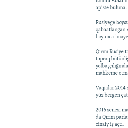
Elmira Ablali
apiste buluna.
Rusiyege boysu
qabaatlanğan 
boyunca imayeni
Qırım Rusiye t
topraq bütünli
yolbaşçılığında
mahkeme etmeg
Vaqialar 2014 
yüz bergen çatı
2016 senesi ma
da Qırım parla
cinaiy iş açtı.