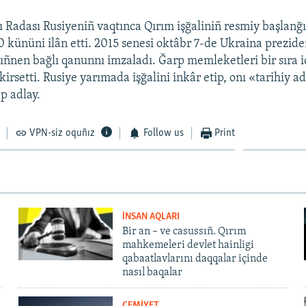
 Radası Rusiyeniñ vaqtınca Qırım işğaliniñ resmiy başlanğı
0 kününi ilân etti. 2015 senesi oktâbr 7-de Ukraina prezide
ñnen bağlı qanunnı imzaladı. Ğarp memleketleri bir sıra i
kirsetti. Rusiye yarımada işğalini inkâr etip, onı «tarihiy a
p adlay.
VPN-siz oquñız
Follow us
Print
İNSAN AQLARI
Bir an – ve casussıñ. Qırım
mahkemeleri devlet hainligi
qabaatlavlarını daqqalar içinde
nasıl baqalar
CEMİYET