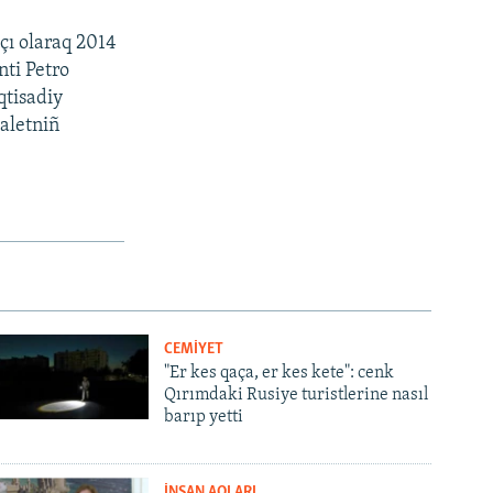
çı olaraq 2014
nti Petro
qtisadiy
daletniñ
CEMİYET
"Er kes qaça, er kes kete": cenk
Qırımdaki Rusiye turistlerine nasıl
barıp yetti
İNSAN AQLARI