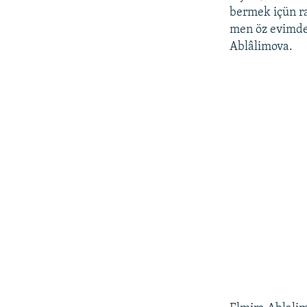
bermek içün ra
men öz evimde 
Ablâlimova.