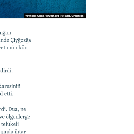
unğan
vinde Çiyğozğa
liyet mümkün
dirdi.
daresiniñ
 etti.
rdi. Dua, ne
 ve ölgenlerge
telükeli
qında ihtar