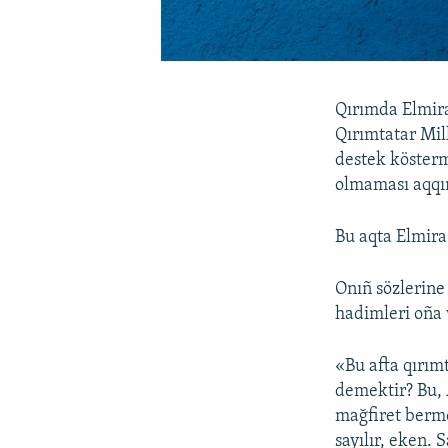
Qırımda Elmir
Qırımtatar Mil
destek köster
olmaması aqqın
Bu aqta Elmira
Onıñ sözlerine
hadimleri oña 
«Bu afta qırım
demektir? Bu, 
mağfiret berme
sayılır, eken.