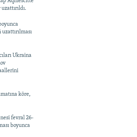
lap Aqmescitte
uzattırıldı.
 boyunca
uzattırılması
cıları Ukraina
nov
aallerini
lümatına köre,
esi fevral 26-
lması boyunca