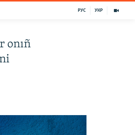
РУС
УКР
r onıñ
ni