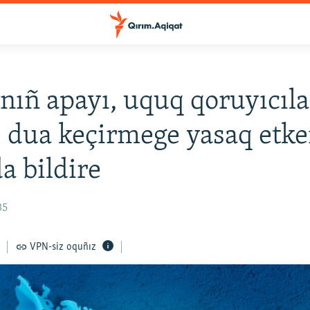
nıñ apayı, uquq qoruyıcıla
 dua keçirmege yasaq etke
a bildire
35
VPN-siz oquñız