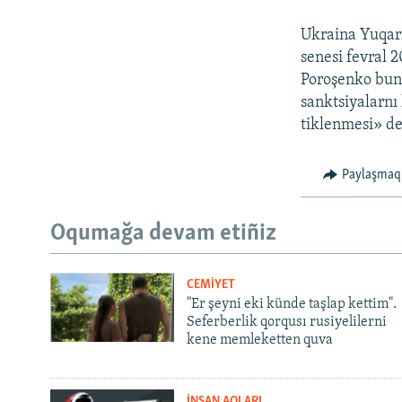
Ukraina Yuqarı
senesi fevral 2
Poroşenko bunı
sanktsiyalarnı 
tiklenmesi» de
Paylaşmaq
Oqumağa devam etiñiz
CEMİYET
"Er şeyni eki künde taşlap kettim".
Seferberlik qorqusı rusiyelilerni
kene memleketten quva
İNSAN AQLARI