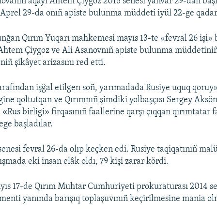
movanıñ aqayı Ahtem Çiygoz 2015 senesi yanvar 29-dan baş
 Aprel 29-da onıñ apiste bulunma müddeti iyül 22-ge qadar 
nğan Qırım Yuqarı mahkemesi mayıs 13-te «fevral 26 işi»
Ahtem Çiygoz ve Ali Asanovnıñ apiste bulunma müddetiniñ 
ñ şikâyet arizasını red etti.
arafından işğal etilgen soñ, yarımadada Rusiye uquq qoruyı
gine qoltutqan ve Qırımnıñ şimdiki yolbaşçısı Sergey Aksö
 «Rus birligi» firqasınıñ faallerine qarşı çıqqan qırımtatar f
e başladılar.
senesi fevral 26-da olıp keçken edi. Rusiye taqiqatınıñ ma
şmada eki insan elâk oldı, 79 kişi zarar kördi.
yıs 17-de Qırım Muhtar Cumhuriyeti prokuraturası 2014 sen
menti yanında barışıq toplaşuvınıñ keçirilmesine mania o