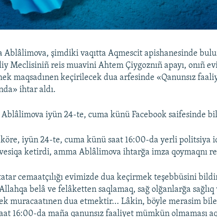
a Ablâlimova, şimdiki vaqıtta Aqmescit apishanesinde bul
liy Meclisiniñ reis muavini Ahtem Çiygoznıñ apayı, onıñ e
mek maqsadınen keçirilecek dua arfesinde «Qanunsız faa
da» ihtar aldı.
 Ablâlimova iyün 24-te, cuma künü Facebook saifesinde bil
 köre, iyün 24-te, cuma künü saat 16:00-da yerli politsiya i
vesiqa ketirdi, amma Ablâlimova ihtarğa imza qoymaqnı red
tatar cemaatçılığı evimizde dua keçirmek teşebbüsini bildi
Allahqa belâ ve felâketten saqlamaq, sağ olğanlarğa sağlıq
k muracaatınen dua etmektir... Lâkin, böyle merasim bile 
 Saat 16:00-da maña qanunsız faaliyet mümkün olmaması aq