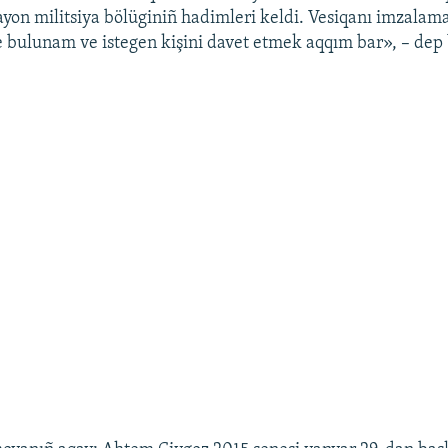
yon militsiya bölüginiñ hadimleri keldi. Vesiqanı imzalam
bulunam ve istegen kişini davet etmek aqqım bar», – dep 