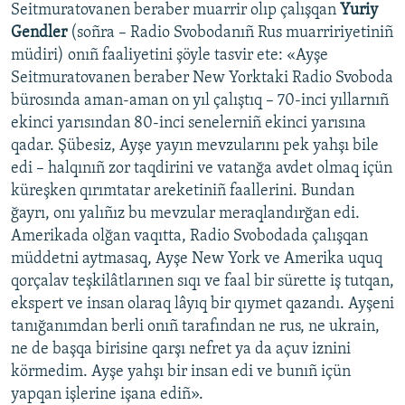
Seitmuratovanen beraber muarrir olıp çalışqan
Yuriy
Gendler
(soñra – Radio Svobodanıñ Rus muarririyetiniñ
müdiri) onıñ faaliyetini şöyle tasvir ete: «Ayşe
Seitmuratovanen beraber New Yorktaki Radio Svoboda
bürosında aman-aman on yıl çalıştıq – 70-inci yıllarnıñ
ekinci yarısından 80-inci senelerniñ ekinci yarısına
qadar. Şübesiz, Ayşe yayın mevzularını pek yahşı bile
edi – halqınıñ zor taqdirini ve vatanğa avdet olmaq içün
küreşken qırımtatar areketiniñ faallerini. Bundan
ğayrı, onı yalıñız bu mevzular meraqlandırğan edi.
Amerikada olğan vaqıtta, Radio Svobodada çalışqan
müddetni aytmasaq, Ayşe New York ve Amerika uquq
qorçalav teşkilâtlarınen sıqı ve faal bir sürette iş tutqan,
ekspert ve insan olaraq lâyıq bir qıymet qazandı. Ayşeni
tanığanımdan berli onıñ tarafından ne rus, ne ukrain,
ne de başqa birisine qarşı nefret ya da açuv iznini
körmedim. Ayşe yahşı bir insan edi ve bunıñ içün
yapqan işlerine işana ediñ».