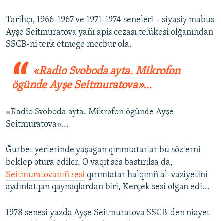
Tarihçı, 1966-1967 ve 1971-1974 seneleri – siyasiy mabus
Ayşe Seitmuratova yañı apis cezası telükesi olğanından
SSCB-ni terk etmege mecbur ola.
«Radio Svoboda ayta. Mikrofon
ögünde Ayşe Seitmuratova»...
«Radio Svoboda ayta. Mikrofon ögünde Ayşe
Seitmuratova»...
Ğurbet yerlerinde yaşağan qırımtatarlar bu sözlerni
beklep otura ediler. O vaqıt ses bastırılsa da,
Seitmuratovanıñ sesi
qırımtatar halqınıñ al-vaziyetini
aydınlatqan qaynaqlardan biri, Kerçek sesi olğan edi...
1978 senesi yazda Ayşe Seitmuratova SSCB-den niayet