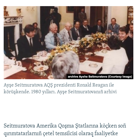
Ayşe Seitmuratova AQŞ prezidenti Ronald Reagan ile
körüşkende. 1980 yılları. Ayşe Seitmuratovanıñ arhivi
Seitmuratova Amerika Qoşma Ştatlarına köçken soñ
qırımtatarlarnıñ çetel temsilcisi olaraq faaliyetke