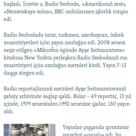
başladı. İcrette o, Radio Svoboda, «Amerikanıñ sesi»,
«Nemetskaya volna», BBC radiolarınen işbirlik tutqan
edi.
Radio Svobodada tatar, turkmen, azerbaycan, özbek
muarririyetleri içün yayın azırlağan edi. 2008 senesi
neşir etilgen «Mikrofon ögünde Ayşe Seitmuratova»
kitabına New Yorkta yerleşken Radio Svobodanıñ rus
muarririyeti içün azırlağan metnleri kirdi. Yayın 7-13
daqqa sürgen edi.
Radio reportajlarınıñ metnleri Ayşe Seitmuratovanıñ
şahsiy arhivinde saqlap qaldı. Bular – 49 reportaj, 13 yıl
içinde, 1979 senesinden 1992 senesine qadar, 130 yayın
oldı.
Yayınlar çıqqanda qırımtatar
meselesi «qapalı» edi, bu