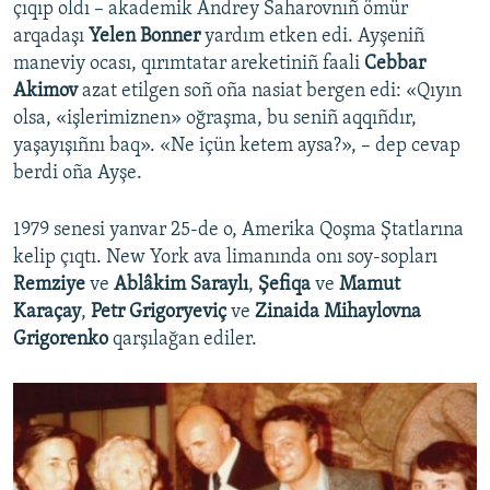
çıqıp oldı – akademik Andrey Saharovnıñ ömür
arqadaşı
Yelen Bonner
yardım etken edi. Ayşeniñ
maneviy ocası, qırımtatar areketiniñ faali
Cebbar
Akimov
azat etilgen soñ oña nasiat bergen edi: «Qıyın
olsa, «işlerimiznen» oğraşma, bu seniñ aqqıñdır,
yaşayışıñnı baq». «Ne içün ketem aysa?», – dep cevap
berdi oña Ayşe.
1979 senesi yanvar 25-de o, Amerika Qoşma Ştatlarına
kelip çıqtı. New York ava limanında onı soy-sopları
Remziye
ve
Ablâkim Saraylı
,
Şefiqa
ve
Mamut
Karaçay
,
Petr Grigoryeviç
ve
Zinaida Mihaylovna
Grigorenko
qarşılağan ediler.