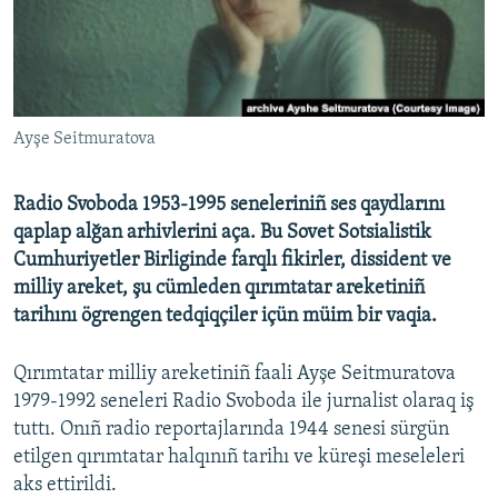
Русский
Українською
QOŞULIÑIZ!
Ayşe Seitmuratova
Radio Svoboda 1953-1995 seneleriniñ ses qaydlarını
qaplap alğan arhivlerini aça. Bu Sovet Sotsialistik
RFE/RS bütün saytları
Cumhuriyetler Birliginde farqlı fikirler, dissident ve
milliy areket, şu cümleden qırımtatar areketiniñ
tarihını ögrengen tedqiqçiler içün müim bir vaqia.
Qırımtatar milliy areketiniñ faali Ayşe Seitmuratova
1979-1992 seneleri Radio Svoboda ile jurnalist olaraq iş
tuttı. Onıñ radio reportajlarında 1944 senesi sürgün
etilgen qırımtatar halqınıñ tarihı ve küreşi meseleleri
aks ettirildi.