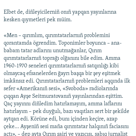
Elbet de, diñleyicilerniñ onıñ yapqan yayınlarına
kesken qıymetleri pek müim.
«Men – qırımlım, qırımtatarlarnıñ problemini
qorantamda ögrendim. Toponimler boyunca – ana-
babam tatar adlarını unutmağanlar, Qırım
qırımtatarlarnıñ toprağı olğanını bile edim. Amma
1960-1970 seneleri qırımtatarlarnıñ satqınlığı kibi
olmaycaq efsanelerden ğayrı başqa bir şey eşitmek
imkânsız edi. Qırımtatarlarnıñ problemleri aqqında ilk
sefer «Amerikanıñ sesi», «Svoboda» radiolarında
çıqqan Ayşe Seitmuratovanıñ yayınlarından eşittim.
Qaç yayınnı diñledim hatırlamayım, amma laflarını
hatırlayım – pek duyğulı, bazı vaqıtları sert bir şekilde
aytqan edi. Körüne edi, bunı içinden keçire, azap
çeke... Ayşeniñ sesi maña qırımtatar halqınıñ faciasını
açtı», – dep ayta Qırım şairi ve yazıcısı, sabıq jurnalist