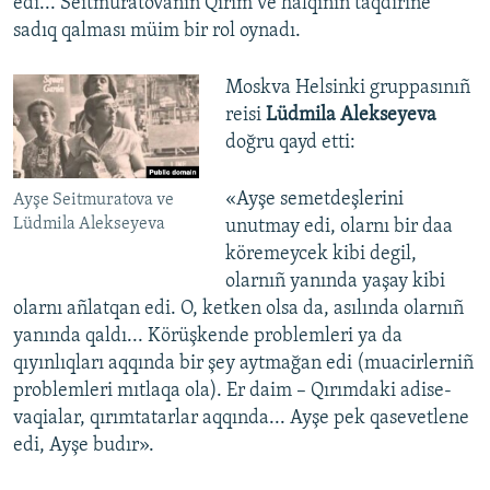
edi... Seitmuratovanıñ Qırım ve halqınıñ taqdirine
sadıq qalması müim bir rol oynadı.
Moskva Helsinki gruppasınıñ
reisi
Lüdmila Alekseyeva
doğru qayd etti:
«Ayşe semetdeşlerini
Ayşe Seitmuratova ve
Lüdmila Alekseyeva
unutmay edi, olarnı bir daa
köremeycek kibi degil,
olarnıñ yanında yaşay kibi
olarnı añlatqan edi. O, ketken olsa da, asılında olarnıñ
yanında qaldı... Körüşkende problemleri ya da
qıyınlıqları aqqında bir şey aytmağan edi (muacirlerniñ
problemleri mıtlaqa ola). Er daim – Qırımdaki adise-
vaqialar, qırımtatarlar aqqında... Ayşe pek qasevetlene
edi, Ayşe budır».