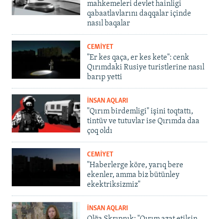
mahkemeleri devlet hainligi
qabaatlavlarını daqqalar içinde
nasıl baqalar
CEMİYET
"Er kes qaça, er kes kete": cenk
Qırımdaki Rusiye turistlerine nasıl
barıp yetti
İNSAN AQLARI
"Qırım birdemligi" işini toqtattı,
tintüv ve tutuvlar ise Qırımda daa
çoq oldı
CEMİYET
"Haberlerge köre, yarıq bere
ekenler, amma biz bütünley
ekektriksizmiz"
İNSAN AQLARI
Olğa Skrıpnık: "Qırım azat etilsin