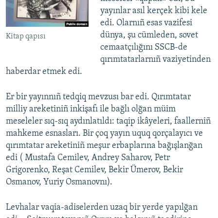
yayınlar asıl kerçek kibi kele
edi. Olarnıñ esas vazifesi
dünya, şu cümleden, sovet
Kitap qapısı
cemaatçılığını SSCB-de
qırımtatarlarnıñ vaziyetinden
haberdar etmek edi.
Er bir yayınnıñ tedqiq mevzusı bar edi. Qırımtatar
milliy areketiniñ inkişafı ile bağlı olğan müim
meseleler sıq-sıq aydınlatıldı: taqip ikâyeleri, faallerniñ
mahkeme esnasları. Bir çoq yayın uquq qorçalayıcı ve
qırımtatar areketiniñ meşur erbaplarına bağışlanğan
edi ( Mustafa Cemilev, Andrey Saharov, Petr
Grigorenko, Reşat Cemilev, Bekir Ümerov, Bekir
Osmanov, Yuriy Osmanovnı).
Levhalar vaqia-adiselerden uzaq bir yerde yapılğan