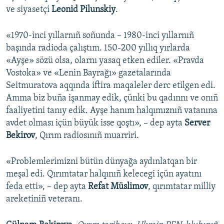
ve siyasetçi
Leonid Pilunskiy
.
«1970-inci yıllarnıñ soñunda – 1980-inci yıllarnıñ
başında radioda çalıştım. 150-200 yıllıq yırlarda
«Ayşe» sözü olsa, olarnı yasaq etken ediler. «Pravda
Vostoka» ve «Lenin Bayrağı» gazetalarında
Seitmuratova aqqında iftira maqaleler derc etilgen edi.
Amma biz buña işanmay edik, çünki bu qadınnı ve onıñ
faaliyetini tanıy edik. Ayşe hanım halqımıznıñ vatanına
avdet olması içün büyük isse qoştı», – dep ayta
Server
Bekirov
, Qırım radiosınıñ muarriri.
«Problemlerimizni bütün dünyağa aydınlatqan bir
meşal edi. Qırımtatar halqınıñ kelecegi içün ayatını
feda etti», – dep ayta
Refat Müslimov
, qırımtatar milliy
areketiniñ veteranı.