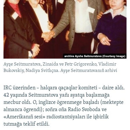
Ayşe Seitmuratova, Zinaida ve Petr Grigorenko, Vladimir
Bukovskiy, Nadiya Svitlıçna. Ayşe Seitmuratovanıñ arhivi
IRC üzerinden – halqara qaçaqlar komiteti – daire aldı.
42 yaşında Seitmuratova yañı ayatqa başlamağa
mecbur oldı. O, inglizce ögrenmege başladı (mektepte
almanca ögrendi); soñra oña Radio Svoboda ve
«Amerikanıñ sesi» radiostantsiyaları ile işbirlik
tutmağa teklif etildi.