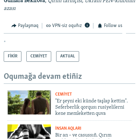
Gülnara Bekirova
,
Qırım tarihçısı, Ukrain PEN-klubınıñ
azası
Paylaşmaq
VPN-siz oquñız
Follow us
*
FİKİR
CEMİYET
AKTUAL
Oqumağa devam etiñiz
CEMİYET
"Er şeyni eki künde taşlap kettim".
Seferberlik qorqusı rusiyelilerni
kene memleketten quva
İNSAN AQLARI
Bir an – ve casussıñ. Qırım