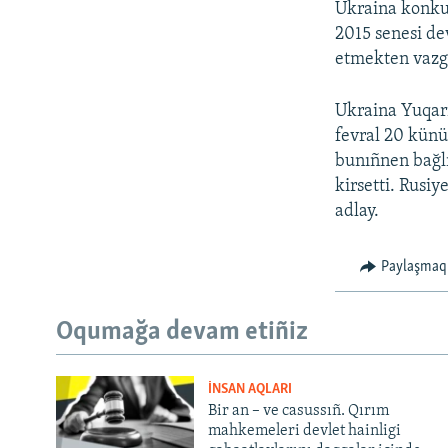
Ukraina konkur
2015 senesi dev
etmekten vazge
Ukraina Yuqarı
fevral 20 künü
bunıñnen bağlı
kirsetti. Rusiy
adlay.
Paylaşmaq
Oqumağa devam etiñiz
İNSAN AQLARI
Bir an – ve casussıñ. Qırım
mahkemeleri devlet hainligi