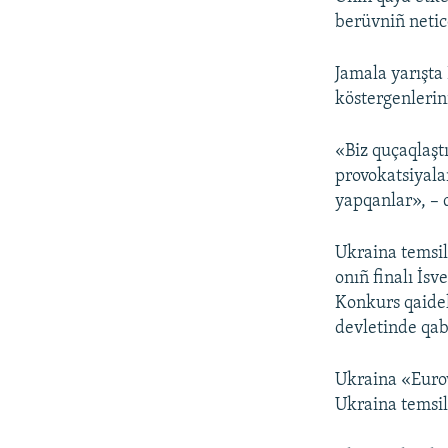
berüvniñ netice
Jamala yarışta
köstergenlerini
«Biz quçaqlaşt
provokatsiyala
yapqanlar», – 
Ukraina temsil
onıñ finalı İsv
Konkurs qaidel
devletinde qab
Ukraina «Eurov
Ukraina temsil