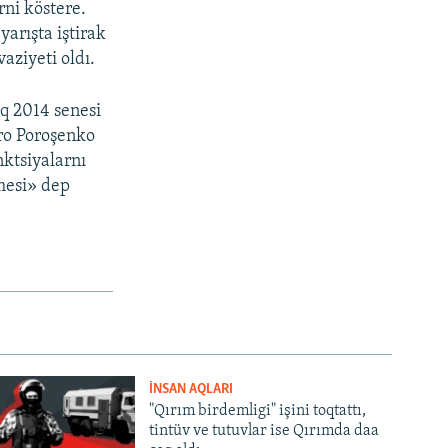
rni köstere.
yarışta iştirak
aziyeti oldı.
aq 2014 senesi
tro Poroşenko
nktsiyalarnı
nmesi» dep
İNSAN AQLARI
"Qırım birdemligi" işini toqtattı,
tintüv ve tutuvlar ise Qırımda daa