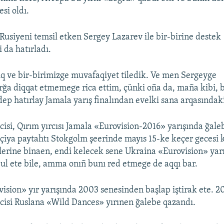
si oldı.
 Rusiyeni temsil etken Sergey Lazarev ile bir-birine destek
 da hatırladı.
ıq ve bir-birimizge muvafaqiyet tiledik. Ve men Sergeyge
rğa diqqat etmemege rica ettim, çünki oña da, maña kibi, 
dep hatırlay Jamala yarış finalından evelki sana arqasındak
cisi, Qırım yırcısı Jamala «Eurovision-2016» yarışında ğale
eçiya paytahtı Stokgolm şeerinde mayıs 15-ke keçer gecesi k
erine binaen, endi kelecek sene Ukraina «Eurovision» yarı
ul ete bile, amma onıñ bunı red etmege de aqqı bar.
ision» yır yarışında 2003 senesinden başlap iştirak ete. 2
cisi Ruslana «Wild Dances» yırınen ğalebe qazandı.