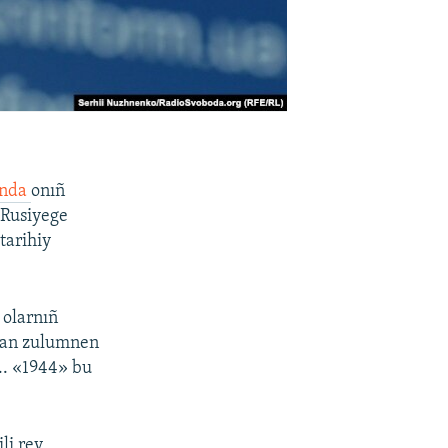
ında
onıñ
«Rusiyege
 tarihiy
 olarnıñ
lğan zulumnen
... «1944» bu
li rey