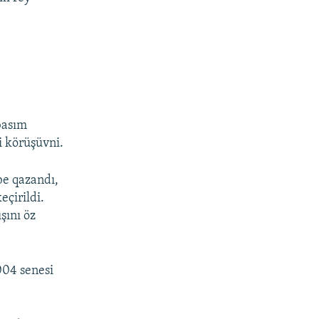
basım
i körüşüvni.
be qazandı,
eçirildi.
şını öz
004 senesi