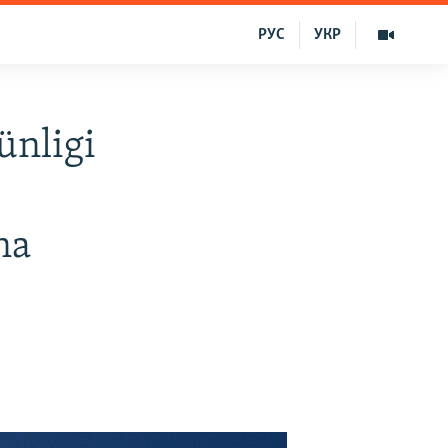
РУС
УКР
ünligi
na