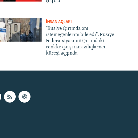
çoq oldı
İNSAN AQLARI
"Rusiye Qırımda onı
istemegenlerini bile edi". Rusiye
Federatsiyasınıñ Qırımdaki
cenkke qarşı narazılıqlarnen
küreşi aqqında