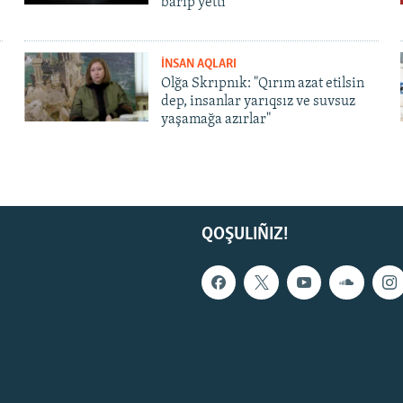
barıp yetti
İNSAN AQLARI
Olğa Skrıpnık: "Qırım azat etilsin
dep, insanlar yarıqsız ve suvsuz
yaşamağa azırlar"
QOŞULIÑIZ!