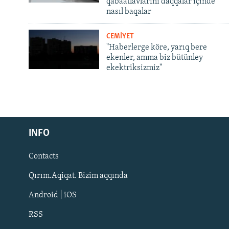
qabaatlavlarını daqqalar içinde
nasıl baqalar
CEMİYET
"Haberlerge köre, yarıq bere
ekenler, amma biz bütünley
ekektriksizmiz"
Русский
INFO
Українською
Contacts
QOŞULIÑIZ!
Qırım.Aqiqat. Bizim aqqında
Android | iOS
RSS