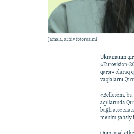
Jamala, arhiv fotoresimi
Ukrainanıñ qı
«Eurovision-20
qarşı» olaraq q
vaqialarnı Qır
«Bellesem, bu 
aqıllarında Qı
bağlı assotsiat
menim şahsiy i
Onıñ qayd etke