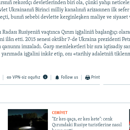
snıñ rekordçı devletlerinden biri ola, çünki yahşı neticele
let Ukrainanıñ Birinci milliy kanalınıñ arizasınen ilk sefer 
çti, bunıñ sebebi devlette kerginleşken maliye ve siyaset v
 Radası Rusiyeniñ vaqtınca Qırım işğaliniñ başlanğıçı olar
ni ilân etti. 2015 senesi oktâbr 7-de Ukraina prezidenti Pe
 qanunnı imzaladı. Ğarp memleketleri bir sıra iqtisadiy sa
e yarımada işğalini inkâr etip, onı «tarihiy adaletniñ tikle
VPN-siz oquñız
Follow us
Print
CEMİYET
"Er kes qaça, er kes kete": cenk
Qırımdaki Rusiye turistlerine nasıl