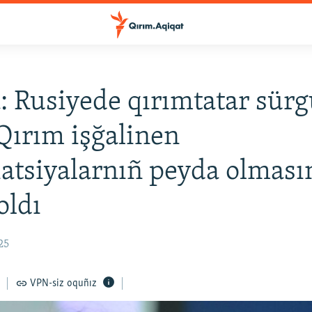
: Rusiyede qırımtatar sürg
 Qırım işğalinen
iatsiyalarnıñ peyda olması
oldı
25
VPN-siz oquñız