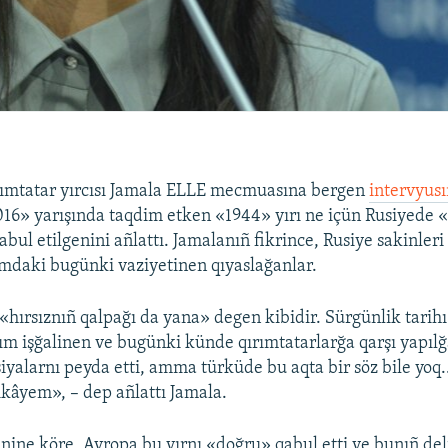
rımtatar yırcısı Jamala ELLE mecmuasına bergen
intervyus
16» yarışında taqdim etken «1944» yırı ne içün Rusiyede 
abul etilgenini añlattı. Jamalanıñ fikrince, Rusiye sakinleri
ımdaki bugünki vaziyetinen qıyaslağanlar.
«hırsıznıñ qalpağı da yana» degen kibidir. Sürgünlik tarihı
rım işğalinen ve bugünki künde qırımtatarlarğa qarşı yapı
siyalarnı peyda etti, amma türküde bu aqta bir söz bile yoq
kâyem», – dep añlattı Jamala.
nine köre, Avropa bu yırnı «doğru» qabul etti ve bunıñ deli