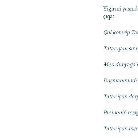
Yigirmi yaşında
çıqa:
Qol koterip Ta
Tatar qanı sın
Men dünyaga b
Duşmanımnıñ t
Tatar içün der
Bir ineniñ teş
Tatar içün in