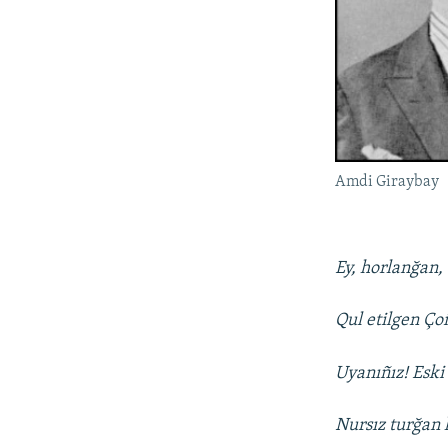
Amdi Giraybay
Ey, horlanğan, 
Qul etilgen Çoñ
Uyanıñız! Eski
Nursız turğan 