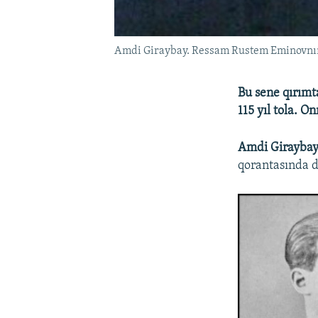
Amdi Giraybay. Ressam Rustem Eminovnıñ
Bu sene qırımt
115 yıl tola. On
Amdi Giraybay
qorantasında d