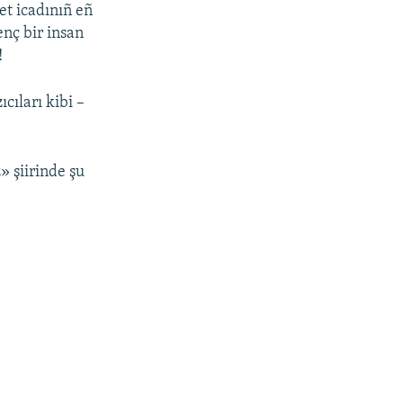
yet icadınıñ eñ
enç bir insan
!
cıları kibi –
» şiirinde şu