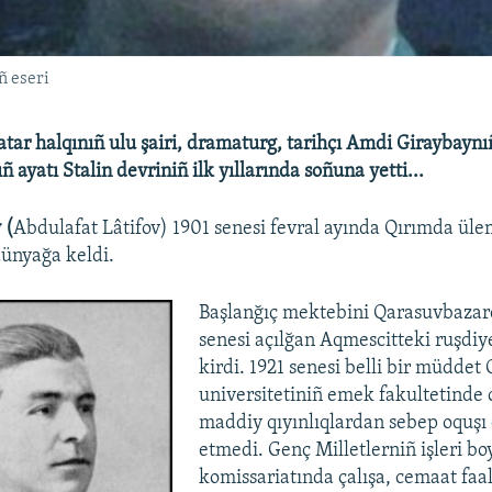
 eseri
atar halqınıñ ulu şairi, dramaturg, tarihçı Amdi Giraybayn
ıñ ayatı Stalin devriniñ ilk yıllarında soñuna yetti...
 (
Abdulafat Lâtifov) 1901 senesi fevral ayında Qırımda ül
ünyağa keldi.
Başlanğıç mektebini Qarasuvbazarda
senesi açılğan Aqmescitteki ruşdi
kirdi. 1921 senesi belli bir müddet
universitetiniñ emek fakultetinde
maddiy qıyınlıqlardan sebep oquş
etmedi. Genç Milletlerniñ işleri b
komissariatında çalışa, cemaat faa