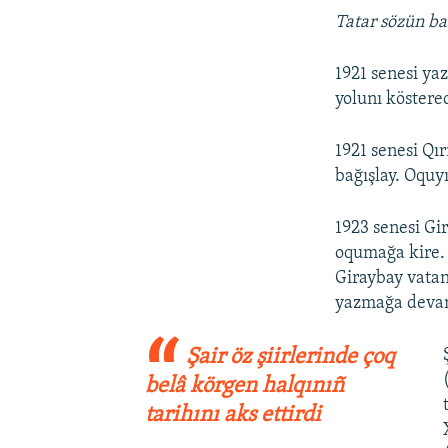
Tatar sözün b
1921 senesi ya
yolunı köstere
1921 senesi Qı
bağışlay. Oquy
1923 senesi Gir
oqumağa kire. 
Giraybay vatanı
yazmağa deva
Şair öz şiirlerinde çoq
belâ körgen halqınıñ
tarihını aks ettirdi