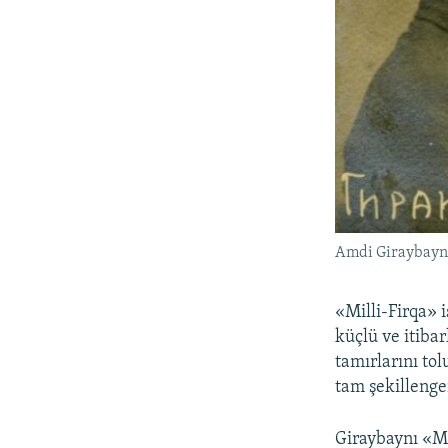
Amdi Giraybayn
«Milli-Firqa» 
küçlü ve itibar
tamırlarını to
tam şekillengen
Giraybaynı «Mil