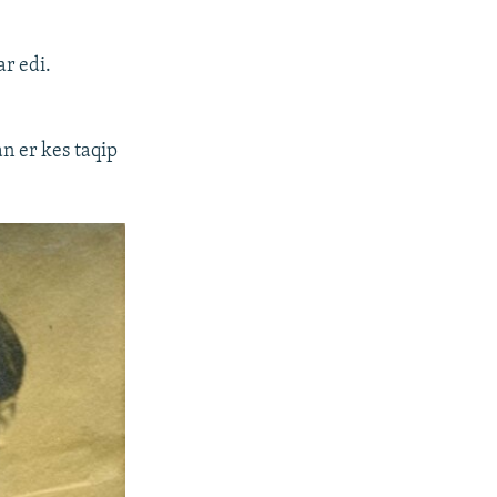
ar edi.
n er kes taqip