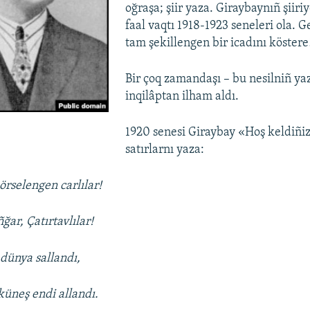
oğraşa; şiir yaza. Giraybaynıñ şiiri
faal vaqtı 1918-1923 seneleri ola. G
tam şekillengen bir icadını köstere
Bir çoq zamandaşı – bu nesilniñ yazı
inqilâptan ilham aldı.
1920 senesi Giraybay «Hoş keldiñiz
satırlarnı yaza:
örselengen carlılar!
ğar, Çatırtavlılar!
 dünya sallandı,
küneş endi allandı.