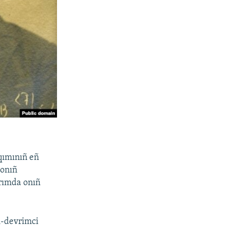
aqımınıñ eñ
 onıñ
ırımda onıñ
şı-devrimci