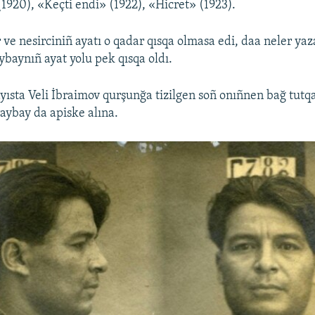
(1920), «Keçti endi» (1922), «Hicret» (1923).
ir ve nesirciniñ ayatı o qadar qısqa olmasa edi, daa neler yaz
ybaynıñ ayat yolu pek qısqa oldı.
yısta Veli İbraimov qurşunğa tizilgen soñ onıñnen bağ tutqa
raybay da apiske alına.