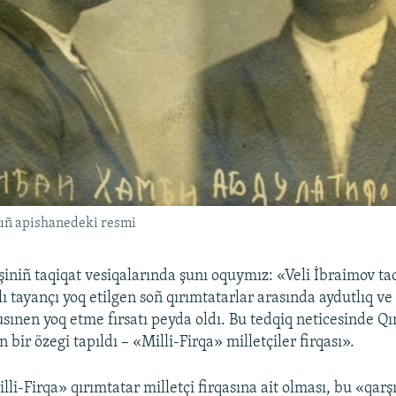
ıñ apishanedeki resmi
işiniñ taqiqat vesiqalarında şunı oquymız: «Veli İbraimov t
lı tayançı yoq etilgen soñ qırımtatarlar arasında aydutlıq ve
lusınen yoq etme fırsatı peyda oldı. Bu tedqiq neticesinde Q
 bir özegi tapıldı – «Milli-Firqa» milletçiler firqası».
li-Firqa» qırımtatar milletçi firqasına ait olması, bu «qar