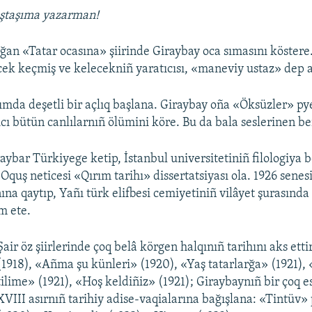
aştaşıma yazarman!
zğan «Tatar ocasına» şiirinde Giraybay oca sımasını köstere
cek keçmiş ve kelecekniñ yaratıcısı, «maneviy ustaz» dep a
rımda deşetli bir açlıq başlana. Giraybay oña «Öksüzler» py
ıcı bütün canlılarnıñ ölümini köre. Bu da bala seslerinen be
aybar Türkiyege ketip, İstanbul universitetiniñ filologiya 
Oquş neticesi «Qırım tarihı» dissertatsiyası ola. 1926 sene
na qaytıp, Yañı türk elifbesi cemiyetiniñ vilâyet şurasında ç
m ete.
Şair öz şiirlerinde çoq belâ körgen halqınıñ tarihını aks etti
(1918), «Añma şu künleri» (1920), «Yaş tatarlarğa» (1921),
tilime» (1921), «Hoş keldiñiz» (1921); Giraybaynıñ bir çoq 
XVIII asırnıñ tarihiy adise-vaqialarına bağışlana: «Tintüv