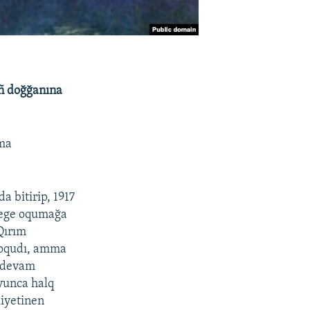
ıñ doğğanına
ema
 bitirip, 1917
yege oqumağa
 Qırım
 oqudı, amma
ı devam
oyunca halq
liyetinen