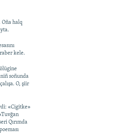
. Oña halq
yta.
esasını
raber kele.
bölügine
siniñ soñunda
alışa. O, şiir
rdi: «Cigitke»
 «Tuvğan
eseri Qırımda
» poeması