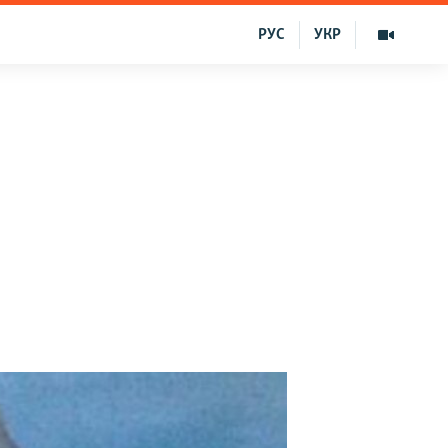
РУС
УКР