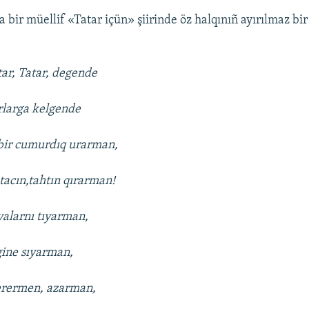
 bir müellif «Tatar içün» şiirinde öz halqınıñ ayırılmaz bir
tar, Tatar, degende
ırlarga kelgende
ir cumurdıq urarman,
acın,tahtın qırarman!
yalarnı tıyarman,
igine sıyarman,
cerermen, azarman,