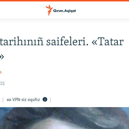
tarihınıñ saifeleri. «Tatar
»
a
:02
VPN-siz oquñız