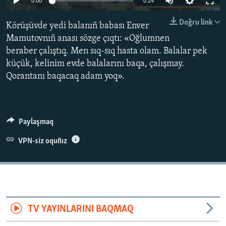
0:00
0:24
Русский
Doğru link
Körüşüvde yedi balanıñ babası Enver
Українською
Mamutovnıñ anası sözge çıqtı: «Oğlumnen
beraber çalıştıq. Men sıq-sıq hasta olam. Balalar pek
QOŞULIÑIZ!
küçük, kelinim evde balalarını baqa, çalışmay.
Qorantanı baqacaq adam yoq».
RFE/RS bütün saytları
Paylaşmaq
VPN-siz oquñız
TV YAYINLARINI BAQMAQ