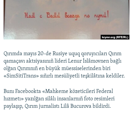
Русский
Українською
QOŞULIÑIZ!
Qırımda mayıs 20-de Rusiye uquq qoruyıcıları Qırım
qamaçavı aktsiyasınıñ lideri Lenur İslâmovnen bağlı
RFE/RS bütün saytları
olğan Qırımnıñ en büyük müessiselerinden biri
«SimSitiTrans» sıñırlı mesüliyetli teşkilâtına keldiler.
Bunı Facebookta «Mahkeme közeticileri Federal
hızmetı» yazılğan silâlı insanlarnıñ foto resimleri
paylaşıp, Qırım jurnalistı Lilâ Bucurova bildirdi.