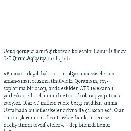
Uquq qoruyıcılarnıñ şirketken kelgenini Lenur İslâmov
özü
Qırım.Aqiqatqa
tasdıqladı.
«Bu maña degil, babama ait olğan müessiselerniñ
aman-aman otuzıncı tintüvidir. Qorantam, soy-
soplarıma bir basqı, anda eskiden ATR telekanalı
yerleşken edi. Olar onıñ bir timsali olaraq yoq etmek
isteyler. Olar 40 million ruble bergi saydılar, amma
Ukrainada bu müessiseler grivna ile çalışqan edi. Olar
bütün işlerimni müflis ettireler: bank, müessise,
naqliyatımnı tevqif eteler», – dep bildirdi Lenur