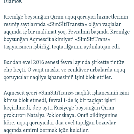
İslâmov.
Kremlge boysunğan Qırım uquq qoruyıcı hızmetleriniñ
resmiy saytlarında «SimSİtiTransta» olğan vaqialar
aqqında iç bir malümat yoq. Fevralnıñ başında Kremlge
boysunğan Aqmescit akimiyeti «SimSitiTrans»
taşıyıcısınen işbirligi toqtatılğanını aydınlatqan edi.
Bundan evel 2016 senesi fevral ayında şirkette tintüv
olıp keçti. O vaqıt maska ve cenkâver urbalarda uquq
qoruyıcılar naqliye işhanesiniñ işini blok ettiler.
Aqmescit şeeri «SimSitiTrans» naqliât işhanesiniñ işini
kimse blok etmedi, fevral 1-de iç bir taqiqat işleri
keçirilmedi, dep ayttı Rusiyege boysunğan Qırım
prokurorı Natalya Poklonskaya. Onıñ bildirgenine
köre, uquq qoruyıcılar daa evel tapılğan bozuvlar
aqqında emirni bermek içün keldiler.