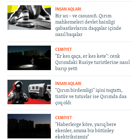
İNSAN AQLARI
Bir an – ve casussıñ. Qırım
mahkemeleri devlet hainligi
qabaatlavlarını daqqalar içinde
nasıl baqalar
CEMİYET
"Er kes qaça, er kes kete": cenk
Qırımdaki Rusiye turistlerine nasıl
barıp yetti
İNSAN AQLARI
"Qırım birdemligi" işini toqtattı,
tintüv ve tutuvlar ise Qırımda daa
çoq oldı
CEMİYET
"Haberlerge köre, yarıq bere
ekenler, amma biz bütünley
ekektriksizmiz"