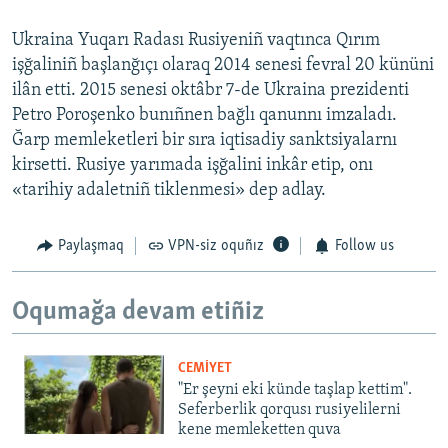
Ukraina Yuqarı Radası Rusiyeniñ vaqtınca Qırım
işğaliniñ başlanğıçı olaraq 2014 senesi fevral 20 kününi
ilân etti. 2015 senesi oktâbr 7-de Ukraina prezidenti
Petro Poroşenko bunıñnen bağlı qanunnı imzaladı.
Ğarp memleketleri bir sıra iqtisadiy sanktsiyalarnı
kirsetti. Rusiye yarımada işğalini inkâr etip, onı
«tarihiy adaletniñ tiklenmesi» dep adlay.
Paylaşmaq
VPN-siz oquñız
Follow us
Oqumağa devam etiñiz
CEMİYET
"Er şeyni eki künde taşlap kettim".
Seferberlik qorqusı rusiyelilerni
kene memleketten quva