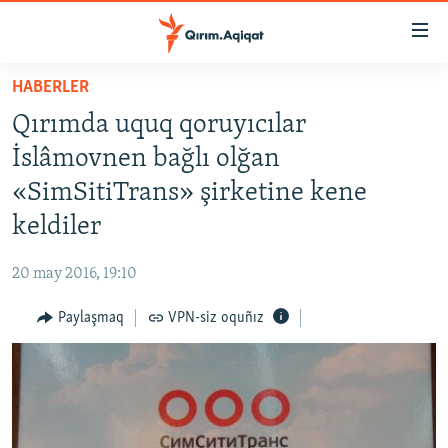
Link
açıqlığı
Esas
HABERLER
mündericege
HABERLER
Qırımda uquq qoruyıcılar
qaytmaq
SİYASET
Baş
İslâmovnen bağlı olğan
İQTİSADİYAT
navigatsiyağa
«SimSitiTrans» şirketine kene
qaytmaq
CEMİYET
keldiler
Qıdıruvğa
MEDENİYET
qaytmaq
20 may 2016, 19:10
İNSAN AQLARI
Paylaşmaq
VPN-siz oquñız
VİDEO
SÜRET
BLOGLAR
FİKİR