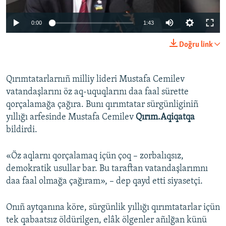
Русский
0:00
1:43
Українською
Doğru link
QOŞULIÑIZ!
Qırımtatarlarnıñ milliy lideri Mustafa Cemilev
vatandaşlarını öz aq-uquqlarını daa faal sürette
qorçalamağa çağıra. Bunı qırımtatar sürgünliginiñ
RFE/RS bütün saytları
yıllığı arfesinde Mustafa Cemilev
Qırım.Aqiqatqa
bildirdi.
«Öz aqlarnı qorçalamaq içün çoq – zorbalıqsız,
demokratik usullar bar. Bu taraftan vatandaşlarımnı
daa faal olmağa çağıram», – dep qayd etti siyasetçi.
Onıñ aytqanına köre, sürgünlik yıllığı qırımtatarlar içün
tek qabaatsız öldürilgen, elâk ölgenler añılğan künü