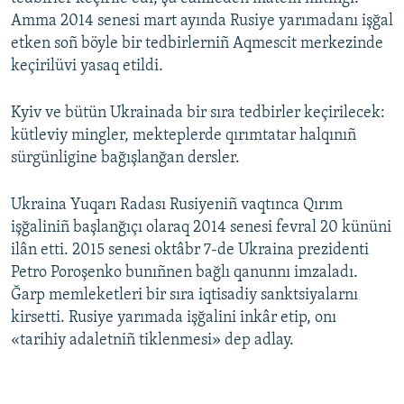
Amma 2014 senesi mart ayında Rusiye yarımadanı işğal
etken soñ böyle bir tedbirlerniñ Aqmescit merkezinde
keçirilüvi yasaq etildi.
Kyiv ve bütün Ukrainada bir sıra tedbirler keçirilecek:
kütleviy mingler, mekteplerde qırımtatar halqınıñ
sürgünligine bağışlanğan dersler.
Ukraina Yuqarı Radası Rusiyeniñ vaqtınca Qırım
işğaliniñ başlanğıçı olaraq 2014 senesi fevral 20 kününi
ilân etti. 2015 senesi oktâbr 7-de Ukraina prezidenti
Petro Poroşenko bunıñnen bağlı qanunnı imzaladı.
Ğarp memleketleri bir sıra iqtisadiy sanktsiyalarnı
kirsetti. Rusiye yarımada işğalini inkâr etip, onı
«tarihiy adaletniñ tiklenmesi» dep adlay.