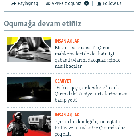
Paylaşmaq
VPN-siz oquñız
Follow us
Oqumağa devam etiñiz
İNSAN AQLARI
Bir an – ve casussıñ. Qırım
mahkemeleri devlet hainligi
qabaatlavlarını daqqalar içinde
nasıl baqalar
CEMİYET
"Er kes qaça, er kes kete": cenk
Qırımdaki Rusiye turistlerine nasıl
barıp yetti
İNSAN AQLARI
"Qırım birdemligi" işini toqtattı,
tintüv ve tutuvlar ise Qırımda daa
çoq oldı