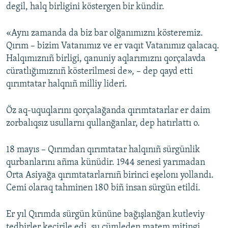
degil, halq birligini köstergen bir kündir.
«Aynı zamanda da biz bar olğanımıznı kösteremiz.
Qırım – bizim Vatanımız ve er vaqıt Vatanımız qalacaq.
Halqımıznıñ birligi, qanuniy aqlarımıznı qorçalavda
cüratlığımıznıñ kösterilmesi de», – dep qayd etti
qırımtatar halqnıñ milliy lideri.
Öz aq-uquqlarını qorçalağanda qırımtatarlar er daim
zorbalıqsız usullarnı qullanğanlar, dep hatırlattı o.
18 mayıs – Qırımdan qırımtatar halqınıñ sürgünlik
qurbanlarını añma künüdir. 1944 senesi yarımadan
Orta Asiyağa qırımtatarlarnıñ birinci eşelonı yollandı.
Cemi olaraq tahminen 180 biñ insan sürgün etildi.
Er yıl Qırımda sürgün kününe bağışlanğan kutleviy
tedbirler keçirile edi, şu cümleden matem mitingi.