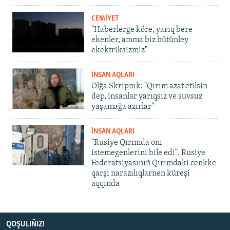
CEMİYET
"Haberlerge köre, yarıq bere
ekenler, amma biz bütünley
ekektriksizmiz"
İNSAN AQLARI
Olğa Skrıpnık: "Qırım azat etilsin
dep, insanlar yarıqsız ve suvsuz
yaşamağa azırlar"
İNSAN AQLARI
"Rusiye Qırımda onı
istemegenlerini bile edi". Rusiye
Federatsiyasınıñ Qırımdaki cenkke
qarşı narazılıqlarnen küreşi
aqqında
QOŞULIÑIZ!