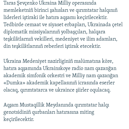
Taras Şevçenko Ukraina Milliy operasında
memleketniñ birinci şahısları ve qırımtatar halqınıñ
liderleri iştiraki ile hatıra aqşamı keçirilecektir.
Tedbirde cemaat ve siyaset erbapları, Ukrainada çetel
diplomatik missiyalarınıñ yolbaşçıları, halqara
teşkilâtlarnıñ vekilleri, medeniyet ve ilim adamları,
din teşkilâtlarınıñ reberleri iştirak etecektir.
Ukraina Medeniyet nazirliginiñ malümatına köre,
hatıra aqşamında Ukrainskoye radio nam qazanğan
akademik simfonik orkestri ve Milliy nam qazanğan
«Dumka» akademik kapellasınıñ icrasında eserler
olacaq, qırımtatarca ve ukraince şiirler oqulacaq.
Aqşam Mustaqillik Meydanında qırımtatar halqı
genotsidiniñ qurbanları hatırasına miting
keçirilecektir.