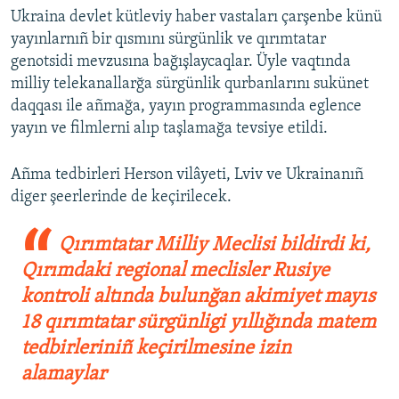
Ukraina devlet kütleviy haber vastaları çarşenbe künü
yayınlarnıñ bir qısmını sürgünlik ve qırımtatar
genotsidi mevzusına bağışlaycaqlar. Üyle vaqtında
milliy telekanallarğa sürgünlik qurbanlarını sukünet
daqqası ile añmağa, yayın programmasında eglence
yayın ve filmlerni alıp taşlamağa tevsiye etildi.
Añma tedbirleri Herson vilâyeti, Lviv ve Ukrainanıñ
diger şeerlerinde de keçirilecek.
Qırımtatar Milliy Meclisi bildirdi ki,
Qırımdaki regional meclisler Rusiye
kontroli altında bulunğan akimiyet mayıs
18 qırımtatar sürgünligi yıllığında matem
tedbirleriniñ keçirilmesine izin
alamaylar