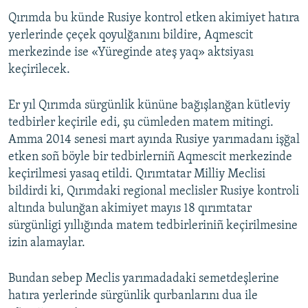
Qırımda bu künde Rusiye kontrol etken akimiyet hatıra
yerlerinde çeçek qoyulğanını bildire, Aqmescit
merkezinde ise «Yüreginde ateş yaq» aktsiyası
keçirilecek.
Er yıl Qırımda sürgünlik kününe bağışlanğan kütleviy
tedbirler keçirile edi, şu cümleden matem mitingi.
Amma 2014 senesi mart ayında Rusiye yarımadanı işğal
etken soñ böyle bir tedbirlerniñ Aqmescit merkezinde
keçirilmesi yasaq etildi. Qırımtatar Milliy Meclisi
bildirdi ki, Qırımdaki regional meclisler Rusiye kontroli
altında bulunğan akimiyet mayıs 18 qırımtatar
sürgünligi yıllığında matem tedbirleriniñ keçirilmesine
izin alamaylar.
Bundan sebep Meclis yarımadadaki semetdeşlerine
hatıra yerlerinde sürgünlik qurbanlarını dua ile