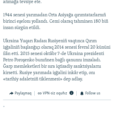
añmağa tevsiye ete.
1944 senesi yarımadan Orta Asiyağa qırımtatarlarnıñ
birinci eşelonı yollandı. Cemi olaraq tahminen 180 biñ
insan sürgün etildi.
Ukraina Yuqarı Radası Rusiyeniñ vaqtınca Qırım
işğaliniñ başlanğıçı olaraq 2014 senesi fevral 20 kününi
ilân etti. 2015 senesi oktâbr 7-de Ukraina prezidenti
Petro Poroşenko bunıñnen bağlı qanunnı imzaladı.
Ğarp memleketleri bir sıra iqtisadiy sanktsiyalarnı
kirsetti. Rusiye yarımada işğalini inkâr etip, onı
«tarihiy adaletniñ tiklenmesi» dep adlay.
Paylaşmaq
VPN-siz oquñız
Follow us
*