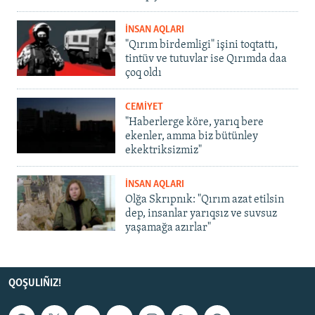
İNSAN AQLARI
"Qırım birdemligi" işini toqtattı,
tintüv ve tutuvlar ise Qırımda daa
çoq oldı
CEMİYET
"Haberlerge köre, yarıq bere
ekenler, amma biz bütünley
ekektriksizmiz"
İNSAN AQLARI
Olğa Skrıpnık: "Qırım azat etilsin
dep, insanlar yarıqsız ve suvsuz
yaşamağa azırlar"
QOŞULIÑIZ!