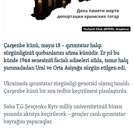
Русский
Українською
QOŞULIÑIZ!
Çarşenbe künü, mayıs 18 – qırımtatar halqı
sürgünliginiñ qurbanlarını añma künüdir. Er yıl bu
künde 1944 senesiniñ facialı adiseleri añıla, tamır halq
RFE/RS bütün saytları
yarımadadan Ural ve Orta Asiyağa sürgün etilgen edi.
Ukrainada qırımtatar sürgünligi genotsid olaraq tanıldı.
Çarşenbe künü bir sıra tedbir keçirilmesi planlaştırıla.
Saba T.G.Şevçenko Kyiv milliy universitetiniñ binası
yanında aktsiya keçirilecek – gençler canlı qırımtatar
bayrağını yapacaqlar.