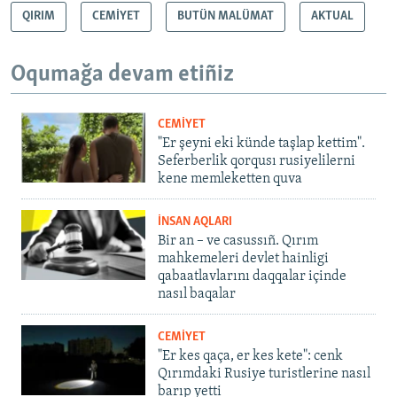
QIRIM
CEMİYET
BUTÜN MALÜMAT
AKTUAL
Oqumağa devam etiñiz
CEMİYET
"Er şeyni eki künde taşlap kettim".
Seferberlik qorqusı rusiyelilerni
kene memleketten quva
İNSAN AQLARI
Bir an – ve casussıñ. Qırım
mahkemeleri devlet hainligi
qabaatlavlarını daqqalar içinde
nasıl baqalar
CEMİYET
"Er kes qaça, er kes kete": cenk
Qırımdaki Rusiye turistlerine nasıl
barıp yetti