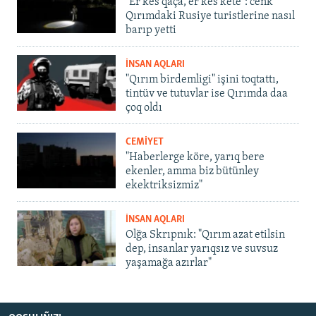
"Er kes qaça, er kes kete": cenk
Qırımdaki Rusiye turistlerine nasıl
barıp yetti
İNSAN AQLARI
"Qırım birdemligi" işini toqtattı,
tintüv ve tutuvlar ise Qırımda daa
çoq oldı
CEMİYET
"Haberlerge köre, yarıq bere
ekenler, amma biz bütünley
ekektriksizmiz"
İNSAN AQLARI
Olğa Skrıpnık: "Qırım azat etilsin
dep, insanlar yarıqsız ve suvsuz
yaşamağa azırlar"