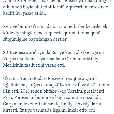
Amma 2014 senesi mart ayında Rusiye yarımadanı işğal
etken soñ böyle bir tedbirlerniñ Aqmescit merkezinde
keçirilüvi yasaq etildi.
Kyiv ve bütün Ukrainada bir sıra tedbirler keçirilecek:
kütleviy mingler, mekteplerde qırımtatar halqınıñ
sürgünligine bağışlanğan dersler.
2016 senesi aprel ayında Rusiye kontrol etken Qırım
Yuqarı mahkemesi yarımadada Qırımtatar Milliy
Meclisiniñ faaliyetini yasaq etti.
Ukraina Yuqarı Radası Rusiyeniñ vaqtınca Qırım
işğaliniñ başlanğıçı olaraq 2014 senesi fevral 20 kününi
ilân etti. 2015 senesi oktâbr 7-de Ukraina prezidenti
Petro Poroşenko bunıñnen bağlı qanunnı imzaladı.
Ğarp memleketleri bir sıra iqtisadiy sanktsiyalarnı
kirsetti. Rusiye yarımada işğalini inkâr etip, onı