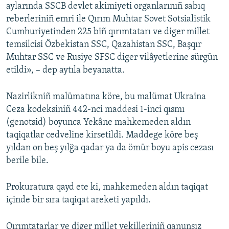
aylarında SSCB devlet akimiyeti organlarınıñ sabıq
reberleriniñ emri ile Qırım Muhtar Sovet Sotsialistik
Cumhuriyetinden 225 biñ qırımtatarı ve diger millet
temsilcisi Özbekistan SSC, Qazahistan SSC, Başqır
Muhtar SSC ve Rusiye SFSC diger vilâyetlerine sürgün
etildi», – dep aytıla beyanatta.
Nazirlikniñ malümatına köre, bu malümat Ukraina
Ceza kodeksiniñ 442-nci maddesi 1-inci qısmı
(genotsid) boyunca Yekâne mahkemeden aldın
taqiqatlar cedveline kirsetildi. Maddege köre beş
yıldan on beş yılğa qadar ya da ömür boyu apis cezası
berile bile.
Prokuratura qayd ete ki, mahkemeden aldın taqiqat
içinde bir sıra taqiqat areketi yapıldı.
Qırımtatarlar ve diger millet vekilleriniñ qanunsız