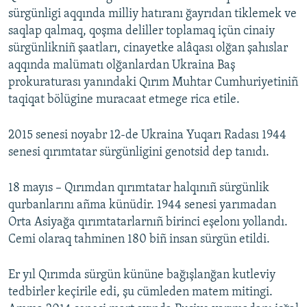
sürgünligi aqqında milliy hatıranı ğayrıdan tiklemek ve
saqlap qalmaq, qoşma deliller toplamaq içün cinaiy
sürgünlikniñ şaatları, cinayetke alâqası olğan şahıslar
aqqında malümatı olğanlardan Ukraina Baş
prokuraturası yanındaki Qırım Muhtar Cumhuriyetiniñ
taqiqat bölügine muracaat etmege rica etile.
2015 senesi noyabr 12-de Ukraina Yuqarı Radası 1944
senesi qırımtatar sürgünligini genotsid dep tanıdı.
18 mayıs – Qırımdan qırımtatar halqınıñ sürgünlik
qurbanlarını añma künüdir. 1944 senesi yarımadan
Orta Asiyağa qırımtatarlarnıñ birinci eşelonı yollandı.
Cemi olaraq tahminen 180 biñ insan sürgün etildi.
Er yıl Qırımda sürgün kününe bağışlanğan kutleviy
tedbirler keçirile edi, şu cümleden matem mitingi.