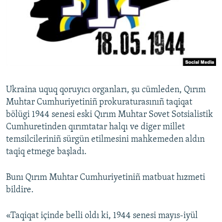
Русский
Українською
QOŞULIÑIZ!
Ukraina uquq qoruyıcı organları, şu cümleden, Qırım
Muhtar Cumhuriyetiniñ prokuraturasınıñ taqiqat
RFE/RS bütün saytları
bölügi 1944 senesi eski Qırım Muhtar Sovet Sotsialistik
Cumhuretinden qırımtatar halqı ve diger millet
temsilcileriniñ sürgün etilmesini mahkemeden aldın
taqiq etmege başladı.
Bunı Qırım Muhtar Cumhuriyetiniñ matbuat hızmeti
bildire.
«Taqiqat içinde belli oldı ki, 1944 senesi mayıs-iyül