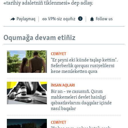
«tarihiy adaletniñ tiklenmesi» dep adlay.
Paylaşmaq
VPN-siz oquñız
Follow us
Oqumağa devam etiñiz
CEMİYET
"Er şeyni eki künde taşlap kettim".
Seferberlik qorqusı rusiyelilerni
kene memleketten quva
İNSAN AQLARI
Bir an – ve casussıñ. Qırım
mahkemeleri devlet hainligi
qabaatlavlarını daqqalar içinde
nasıl baqalar
CEMİYET