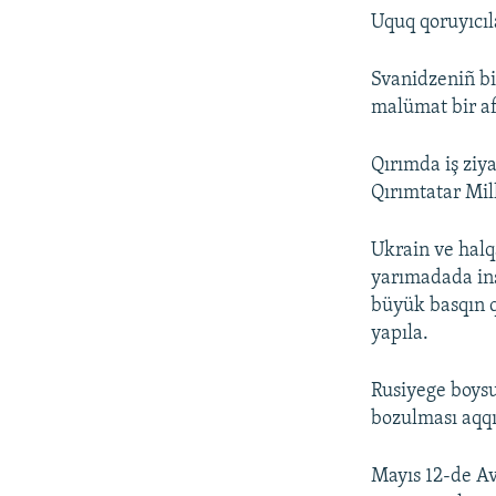
Uquq qoruyıcıl
Svanidzeniñ bi
malümat bir aft
Qırımda iş zi
Qırımtatar Mill
Ukrain ve halqa
yarımadada ins
büyük basqın q
yapıla.
Rusiyege boys
bozulması aqqı
Mayıs 12-de Av