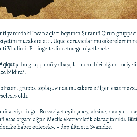
nti yanındaki İnsan aqları boyunca Şuranıñ Qırım gruppas
aziyetini muzakere etti. Uquq qoruyıcılar muzakerelerniñ ne
nti Vladimir Putinge teslim etmege niyetleneler.
Aqiqat
qa bu gruppanıñ yolbaşçılarından biri olğan, rusiyel
ze bildirdi.
 binaen, gruppa toplaşuvında muzakere etilgen esas mevzu
selesi» oldı.
nıñ vaziyeti ağır. Bu vaziyet eyileşmey, aksine, daa yarama
ıñ esas organı olğan Meclis ekstremistik olaraq tanıldı. Bü
entke haber etilecek», – dep ilân etti Svanidze.