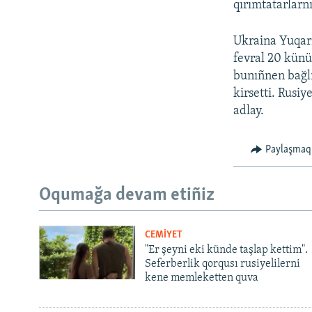
qırımtatarlarn
Ukraina Yuqarı
fevral 20 künü
bunıñnen bağlı
kirsetti. Rusiy
adlay.
Paylaşmaq
Oqumağa devam etiñiz
CEMİYET
"Er şeyni eki künde taşlap kettim".
Seferberlik qorqusı rusiyelilerni
kene memleketten quva