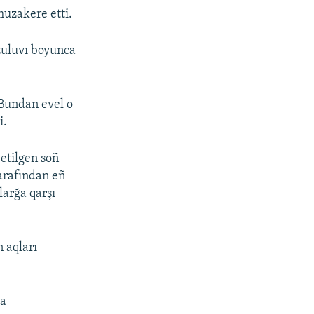
muzakere etti.
zuluvı boyunca
Bundan evel o
i.
 etilgen soñ
arafından eñ
larğa qarşı
 aqları
da