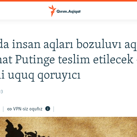
a insan aqları bozuluvı a
t Putinge teslim etilecek 
li uquq qoruyıcı
03
VPN-siz oquñız