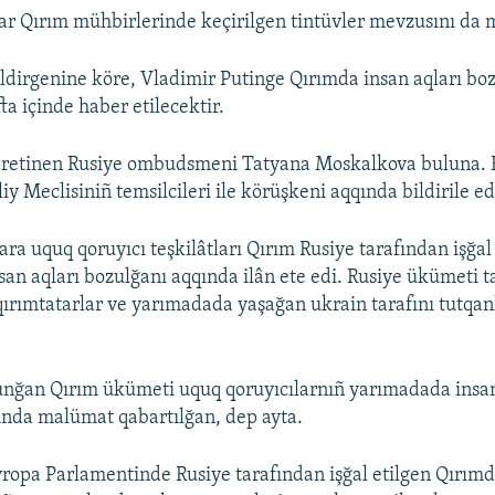
ar Qırım mühbirlerinde keçirilgen tintüvler mevzusını da 
ldirgenine köre, Vladimir Putinge Qırımda insan aqları bo
a içinde haber etilecektir.
yaretinen Rusiye ombudsmeni Tatyana Moskalkova buluna. 
iy Meclisiniñ temsilcileri ile körüşkeni aqqında bildirile ed
ra uquq qoruyıcı teşkilâtları Qırım Rusiye tarafından işğal
an aqları bozulğanı aqqında ilân ete edi. Rusiye ükümeti t
ırımtatarlar ve yarımadada yaşağan ukrain tarafını tutqan
unğan Qırım ükümeti uquq qoruyıcılarnıñ yarımadada insan
nda malümat qabartılğan, dep ayta.
ropa Parlamentinde Rusiye tarafından işğal etilgen Qırım