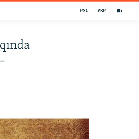
РУС
УКР
qqında
–