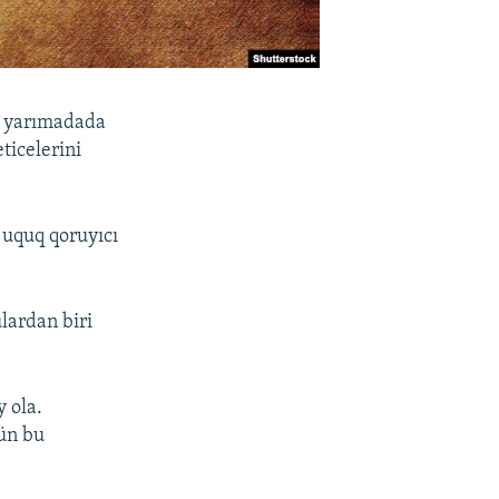
ı yarımadada
ticelerini
i uquq qoruyıcı
lardan biri
y ola.
tün bu