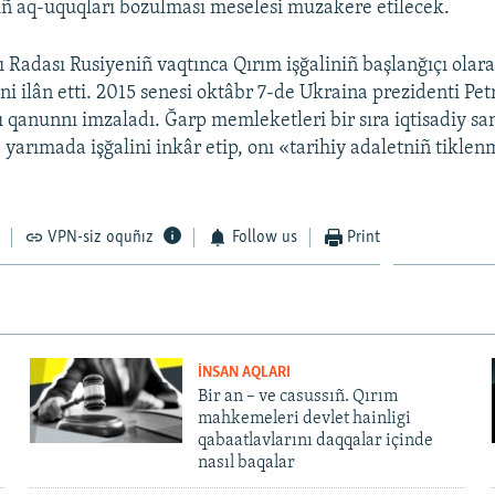
ıñ aq-uquqları bozulması meselesi muzakere etilecek.
 Radası Rusiyeniñ vaqtınca Qırım işğaliniñ başlanğıçı olar
ni ilân etti. 2015 senesi oktâbr 7-de Ukraina prezidenti Pe
 qanunnı imzaladı. Ğarp memleketleri bir sıra iqtisadiy sa
e yarımada işğalini inkâr etip, onı «tarihiy adaletniñ tikle
VPN-siz oquñız
Follow us
Print
İNSAN AQLARI
Bir an – ve casussıñ. Qırım
mahkemeleri devlet hainligi
qabaatlavlarını daqqalar içinde
nasıl baqalar