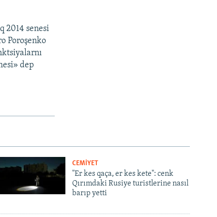
aq 2014 senesi
tro Poroşenko
nktsiyalarnı
nmesi» dep
CEMİYET
"Er kes qaça, er kes kete": cenk
Qırımdaki Rusiye turistlerine nasıl
barıp yetti