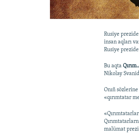
Rusiye prezide
insan aqları v
Rusiye prezide
Bu aqta
Qırım.
Nikolay Svanid
Onıñ sözlerine
«qırımtatar me
«Qırımtatarlar
Qırımtatarlarn
malümat prezid