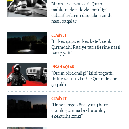
Bir an – ve casussıñ. Qırım
mahkemeleri devlet hainligi
qabaatlavlarını daqqalar içinde
nasıl baqalar
CEMİYET
"Er kes qaça, er kes kete": cenk
Qırımdaki Rusiye turistlerine nasıl
barıp yetti
İNSAN AQLARI
"Qırım birdemligi" işini toqtattı,
tintüv ve tutuvlar ise Qırımda daa
çoq oldı
CEMİYET
"Haberlerge köre, yarıq bere
ekenler, amma biz bütünley
ekektriksizmiz"