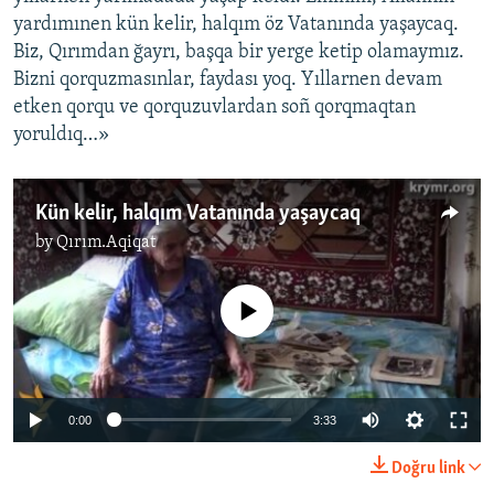
yardımınen kün kelir, halqım öz Vatanında yaşaycaq.
Biz, Qırımdan ğayrı, başqa bir yerge ketip olamaymız.
Bizni qorquzmasınlar, faydası yoq. Yıllarnen devam
etken qorqu ve qorquzuvlardan soñ qorqmaqtan
yoruldıq…»
Kün kelir, halqım Vatanında yaşaycaq
by
Qırım.Aqiqat
No media source currently available
0:00
3:33
Doğru link