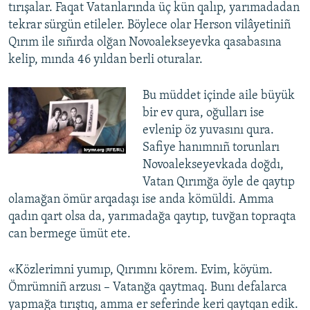
tırışalar. Faqat Vatanlarında üç kün qalıp, yarımadadan
tekrar sürgün etileler. Böylece olar Herson vilâyetiniñ
Qırım ile sıñırda olğan Novoalekseyevka qasabasına
kelip, mında 46 yıldan berli oturalar.
Bu müddet içinde aile büyük
bir ev qura, oğulları ise
evlenip öz yuvasını qura.
Safiye hanımnıñ torunları
Novoalekseyevkada doğdı,
Vatan Qırımğa öyle de qaytıp
olamağan ömür arqadaşı ise anda kömüldi. Amma
qadın qart olsa da, yarımadağa qaytıp, tuvğan topraqta
can bermege ümüt ete.
«Közlerimni yumıp, Qırımnı körem. Evim, köyüm.
Ömrümniñ arzusı – Vatanğa qaytmaq. Bunı defalarca
yapmağa tırıştıq, amma er seferinde keri qaytqan edik.