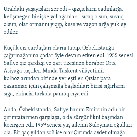
Uraldaki yaşayışları zor edi – qızçıqlarnı qadınlarğa
kelişmegen bir işke yollağanlar – sıcaq olsun, suvuq
olsun, olar ormannı yıqıp, kese ve vagonlarğa yükley
ediler.
Küçük qız qardaşları olarnı tapıp, Özbekistanğa
çağırmağanına qadar öyle devam etken edi. 1955 senesi
Safiye qız qardaşı ve qart tizesinen beraber Orta
Asiyağa tüştiler. Mında Taşkent vilâyetiniñ
kolhozlarından birinde yerleştiler. Qızlar para
qazanmaq içün çalışmağa başladılar: birisi sığırlarnı
sığa, ekincisi tarlada pamuq cıya edi.
Anda, Özbekistanda, Safiye hanım Emirsuin adlı bir
qırımtatarınen qarşılaşa, o da sürgünlikni başından
keçirgen edi. 1959 senesi yaş aileniñ Suleyman oğulları
ola. Bir qaç yıldan soñ ise olar Qırımda avdet olmağa