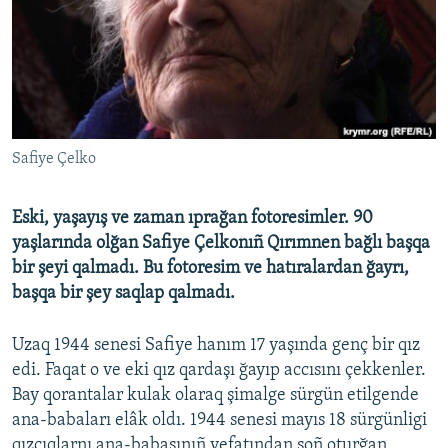
Русский
Українською
QOŞULIÑIZ!
Safiye Çelko
Eski, yaşayış ve zaman ıprağan fotoresimler. 90
RFE/RS bütün saytları
yaşlarında olğan Safiye Çelkonıñ Qırımnen bağlı başqa
bir şeyi qalmadı. Bu fotoresim ve hatıralardan ğayrı,
başqa bir şey saqlap qalmadı.
Uzaq 1944 senesi Safiye hanım 17 yaşında genç bir qız
edi. Faqat o ve eki qız qardaşı ğayıp accısını çekkenler.
Bay qorantalar kulak olaraq şimalge sürgün etilgende
ana-babaları elâk oldı. 1944 senesi mayıs 18 sürgünligi
qızçıqlarnı ana-babasınıñ vefatından soñ oturğan