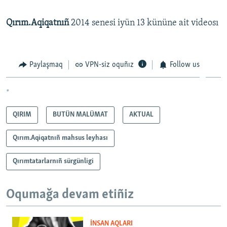
Qırım.Aqiqatnıñ
2014 senesi iyün 13 kününe ait videosı
Paylaşmaq
VPN-siz oquñız
Follow us
*
QIRIM
BUTÜN MALÜMAT
AKTUAL
Qırım.Aqiqatnıñ mahsus leyhası
Qırımtatarlarnıñ sürgünligi
Oqumağa devam etiñiz
İNSAN AQLARI