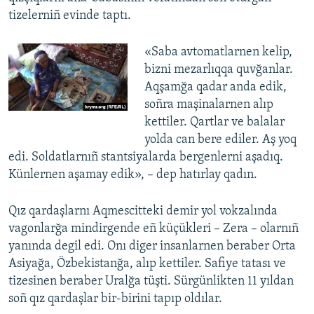
tizelerniñ evinde taptı.
«Saba avtomatlarnen kelip,
bizni mezarlıqqa quvğanlar.
Aqşamğa qadar anda edik,
soñra maşinalarnen alıp
kettiler. Qartlar ve balalar
yolda can bere ediler. Aş yoq
edi. Soldatlarnıñ stantsiyalarda bergenlerni aşadıq.
Künlernen aşamay edik», – dep hatırlay qadın.
Qız qardaşlarnı Aqmescitteki demir yol vokzalında
vagonlarğa mindirgende eñ küçükleri – Zera – olarnıñ
yanında degil edi. Onı diger insanlarnen beraber Orta
Asiyağa, Özbekistanğa, alıp kettiler. Safiye tatası ve
tizesinen beraber Uralğa tüşti. Sürgünlikten 11 yıldan
soñ qız qardaşlar bir-birini tapıp oldılar.