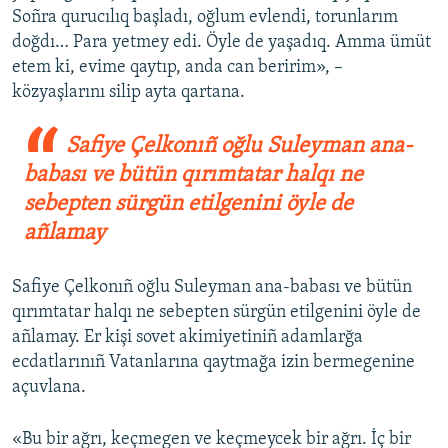
Soñra qurucılıq başladı, oğlum evlendi, torunlarım
doğdı… Para yetmey edi. Öyle de yaşadıq. Amma ümüt
etem ki, evime qaytıp, anda can beririm», –
közyaşlarını silip ayta qartana.
Safiye Çelkonıñ oğlu Suleyman ana-
babası ve bütün qırımtatar halqı ne
sebepten sürgün etilgenini öyle de
añlamay
Safiye Çelkonıñ oğlu Suleyman ana-babası ve bütün
qırımtatar halqı ne sebepten sürgün etilgenini öyle de
añlamay. Er kişi sovet akimiyetiniñ adamlarğa
ecdatlarınıñ Vatanlarına qaytmağa izin bermegenine
açuvlana.
«Bu bir ağrı, keçmegen ve keçmeycek bir ağrı. İç bir