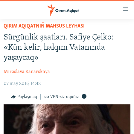
Link
açıqlığı
Esas
QIRIM.AQIQATNIÑ MAHSUS LEYHASI
mündericege
HABERLER
Sürgünlik şaatları. Safiye Çelko:
qaytmaq
SİYASET
Baş
«Kün kelir, halqım Vatanında
İQTİSADİYAT
navigatsiyağa
yaşaycaq»
qaytmaq
CEMİYET
Qıdıruvğa
Miroslava Kanarskaya
MEDENİYET
qaytmaq
07 may 2016, 14:42
İNSAN AQLARI
VİDEO
Paylaşmaq
VPN-siz oquñız
SÜRET
BLOGLAR
FİKİR