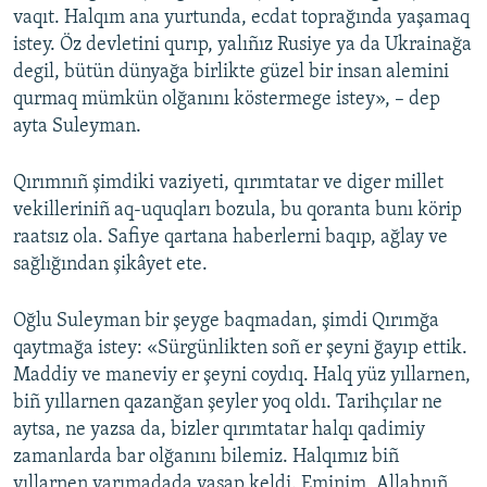
vaqıt. Halqım ana yurtunda, ecdat toprağında yaşamaq
istey. Öz devletini qurıp, yalıñız Rusiye ya da Ukrainağa
degil, bütün dünyağa birlikte güzel bir insan alemini
qurmaq mümkün olğanını köstermege istey», – dep
ayta Suleyman.
Qırımnıñ şimdiki vaziyeti, qırımtatar ve diger millet
vekilleriniñ aq-uquqları bozula, bu qoranta bunı körip
raatsız ola. Safiye qartana haberlerni baqıp, ağlay ve
sağlığından şikâyet ete.
Oğlu Suleyman bir şeyge baqmadan, şimdi Qırımğa
qaytmağa istey: «Sürgünlikten soñ er şeyni ğayıp ettik.
Maddiy ve maneviy er şeyni coydıq. Halq yüz yıllarnen,
biñ yıllarnen qazanğan şeyler yoq oldı. Tarihçılar ne
aytsa, ne yazsa da, bizler qırımtatar halqı qadimiy
zamanlarda bar olğanını bilemiz. Halqımız biñ
yıllarnen yarımadada yaşap keldi. Eminim, Allahnıñ