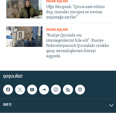
İNSAN AQLARI
Olğa Skrıpnık: "Qırım azat etilsin
dep, insanlar yarıqsız ve suvsuz
yaşamağa azırlar"
İNSAN AQLARI
"Rusiye Qırımda onı
istemegenlerini bile edi". Rusiye
Federatsiyasınıñ Qırımdaki cenkke
qarşı narazılıqlarnen küreşi
aqqında
QOŞULIÑIZ!
INFO