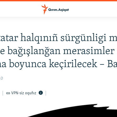
atar halqınıñ sürgünligi 
e bağışlanğan merasimler
a boyunca keçirilecek – B
10
VPN-siz oquñız