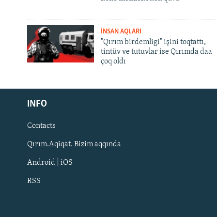
İNSAN AQLARI
"Qırım birdemligi" işini toqtattı,
tintüv ve tutuvlar ise Qırımda daa
çoq oldı
Русский
INFO
Українською
Contacts
QOŞULIÑIZ!
Qırım.Aqiqat. Bizim aqqında
Android | iOS
RSS
RFE/RS bütün saytları