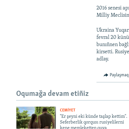
2016 senesi a
Milliy Meclisin
Ukraina Yuqarı
fevral 20 künü
bunıñnen bağlı
kirsetti. Rusiy
adlay.
Paylaşmaq
Oqumağa devam etiñiz
CEMİYET
"Er şeyni eki künde taşlap kettim".
Seferberlik qorqusı rusiyelilerni
kene memleketten quva