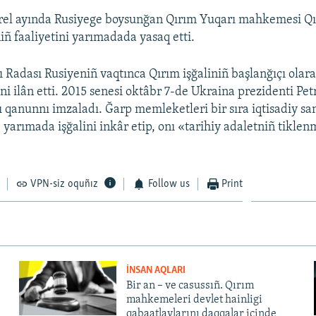
prel ayında Rusiyege boysunğan Qırım Yuqarı mahkemesi Qı
iñ faaliyetini yarımadada yasaq etti.
 Radası Rusiyeniñ vaqtınca Qırım işğaliniñ başlanğıçı olar
ni ilân etti. 2015 senesi oktâbr 7-de Ukraina prezidenti Pe
 qanunnı imzaladı. Ğarp memleketleri bir sıra iqtisadiy sa
e yarımada işğalini inkâr etip, onı «tarihiy adaletniñ tikle
VPN-siz oquñız
Follow us
Print
İNSAN AQLARI
Bir an – ve casussıñ. Qırım
mahkemeleri devlet hainligi
qabaatlavlarını daqqalar içinde