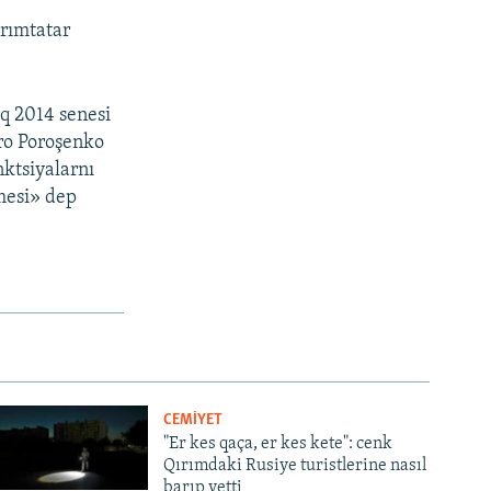
rımtatar
aq 2014 senesi
tro Poroşenko
nktsiyalarnı
nmesi» dep
CEMİYET
"Er kes qaça, er kes kete": cenk
Qırımdaki Rusiye turistlerine nasıl
barıp yetti