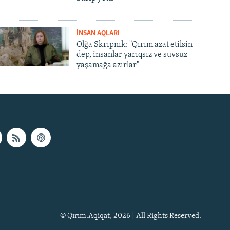
İNSAN AQLARI
Olğa Skrıpnık: "Qırım azat etilsin
dep, insanlar yarıqsız ve suvsuz
yaşamağa azırlar"
© Qırım.Aqiqat, 2026 | All Rights Reserved.