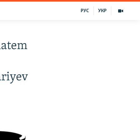
РУС
УКР
matem
ariyev