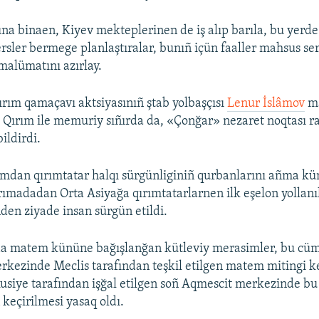
a binaen, Kiyev mekteplerinen de iş alıp barıla, bu yerd
rsler bermege planlaştıralar, bunıñ içün faaller mahsus ser
malümatını azırlay.
rım qamaçavı aktsiyasınıñ ştab yolbaşçısı
Lenur İslâmov
ma
Qırım ile memuriy sıñırda da, «Çonğar» nezaret noqtası r
bildirdi.
ımdan qırımtatar halqı sürgünliginiñ qurbanlarını añma kü
rımadadan Orta Asiyağa qırımtatarlarnen ilk eşelon yolla
ñden ziyade insan sürgün etildi.
da matem kününe bağışlanğan kütleviy merasimler, bu cü
rkezinde Meclis tarafından teşkil etilgen matem mitingi ke
iye tarafından işğal etilgen soñ Aqmescit merkezinde bu
keçirilmesi yasaq oldı.