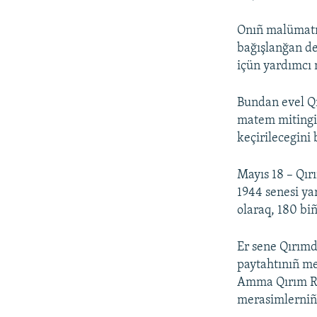
Onıñ malümatın
bağışlanğan de
içün yardımcı 
Bundan evel Qı
matem mitingi 
keçirilecegini 
Mayıs 18 – Qır
1944 senesi ya
olaraq, 180 bi
Er sene Qırım
paytahtınıñ me
Amma Qırım Rus
merasimlerniñ 