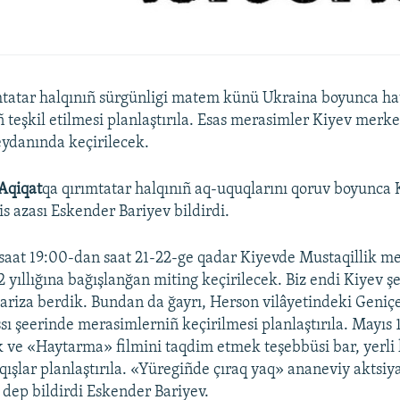
mtatar halqınıñ sürgünligi matem künü Ukraina boyunca ha
 teşkil etilmesi planlaştırıla. Esas merasimler Kiyev merk
ydanında keçirilecek.
Aqiqat
qa qırımtatar halqınıñ aq-uquqlarını qoruv boyunca 
is azası Eskender Bariyev bildirdi.
saat 19:00-dan saat 21-22-ge qadar Kiyevde Mustaqillik 
 yıllığına bağışlanğan miting keçirilecek. Biz endi Kiyev ş
riza berdik. Bundan da ğayrı, Herson vilâyetindeki Geniç
sı şeerinde merasimlerniñ keçirilmesi planlaştırıla. Mayıs 
ve «Haytarma» filmini taqdim etmek teşebbüsi bar, yerli 
qışlar planlaştırıla. «Yüregiñde çıraq yaq» ananeviy aktsiy
– dep bildirdi Eskender Bariyev.