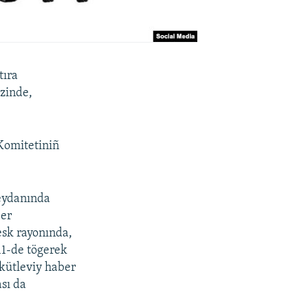
tıra
ezinde,
Komitetiniñ
meydanında
eer
esk rayonında,
11-de tögerek
kütleviy haber
ası da