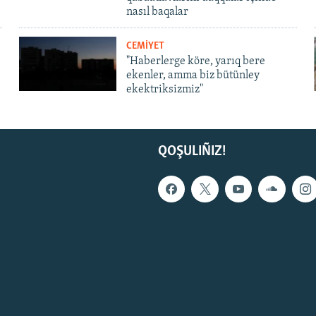
nasıl baqalar
CEMİYET
"Haberlerge köre, yarıq bere
ekenler, amma biz bütünley
ekektriksizmiz"
QOŞULIÑIZ!