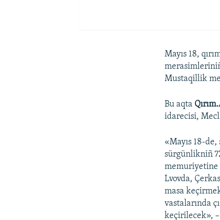
Mayıs 18, qırı
merasimleriniñ
Mustaqillik me
Bu aqta
Qırım.
idarecisi, Mecl
«Mayıs 18-de, 
sürgünlikniñ 72
memuriyetine a
Lvovda, Çerkas
masa keçirmek 
vastalarında çı
keçirilecek», 