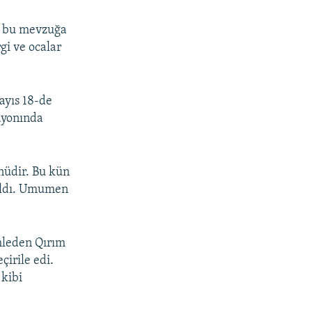
e bu mevzuğa
gi ve ocalar
yıs 18-de
ayonında
nüdir. Bu kün
nıldı. Umumen
mleden Qırım
çirile edi.
 kibi