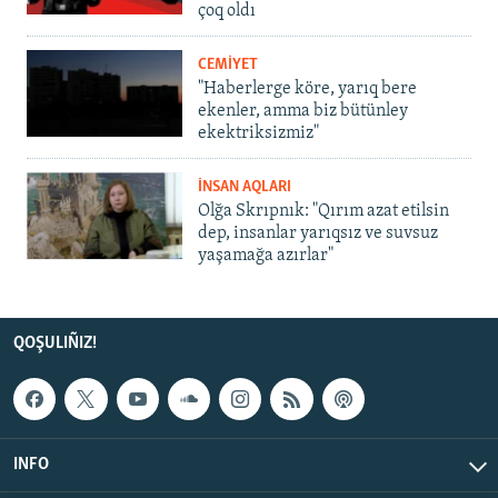
çoq oldı
CEMİYET
"Haberlerge köre, yarıq bere
ekenler, amma biz bütünley
ekektriksizmiz"
İNSAN AQLARI
Olğa Skrıpnık: "Qırım azat etilsin
dep, insanlar yarıqsız ve suvsuz
yaşamağa azırlar"
QOŞULIÑIZ!
INFO