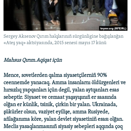
Русский
Українською
QOŞULIÑIZ!
Sergey Aksenov Qırım halqlarınıñ sürgünligine bağışlanğan
«Ateş yaq» aktsiyasında, 2015 senesi mayıs 17 künü
Mahsus Qırım.Aqiqat içün
RFE/RS bütün saytları
Mence, sovetlerden qalma siyasetçilerniñ 90%
ceennemde yanacaq. Amma insanlarnı öldürgenleri ve
hırsızlıq yapqanları içün degil, yalan aytqanları esas
sebeptir. Siyaset ve cemaat yaşayışınıñ er saasında
olğan er künlik, tsinik, çirkin bir yalan. Ukrainada,
şükürler olsun, vaziyet eyilişe, amma Rusiyede,
añlağanıma köre, yalan devlet siyasetiniñ esası olğan.
Meclis yasaqlanmasınıñ siyasiy sebepleri aqqında çoq