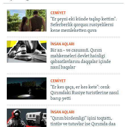
CEMİYET
"Er şeyni eki künde taşlap kettim".
Seferberlik qorqusı rusiyelilerni
kene memleketten quva
İNSAN AQLARI
Bir an – ve casussıñ. Qırım
mahkemeleri devlet hainligi
qabaatlavlarını daqqalar içinde
nasıl baqalar
CEMİYET
"Er kes qaça, er kes kete": cenk
Qırımdaki Rusiye turistlerine nasıl
barıp yetti
İNSAN AQLARI
"Qırım birdemligi" işini toqtattı,
tintüv ve tutuvlar ise Qırımda daa