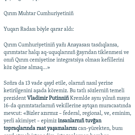
Qırım Muhtar Cumhuriyetiniñ
Yuqarı Radası böyle qarar aldı:
Qırım Cumhuriyetiniñ yañı Anayasası tasdıqlansa,
qırımtatar halqı aq-uquqlarınıñ ğayrıdan tiklenmesi ve
onıñ Qırım cemiyetine integratsiya olması kefillerini
köz ögüne almaq...»
Soñra da 13 vade qayd etile, olarnıñ nasıl yerine
ketirilgenini aşada köremiz. Bu tatlı sözlerniñ temeli
prezident
Vladimir Putinniñ
Kremlde aynı yılnıñ mayıs
16-da qırımtatarlarnıñ vekillerine aytqan muracaatında
mevcut: «Bizler azırmız – federal, regional, ve, eminim,
yerli akimiyet – epimiz
insanlarnıñ tuvğan
topraqlarında raat yaşamalarını
can-yürekten, bunı