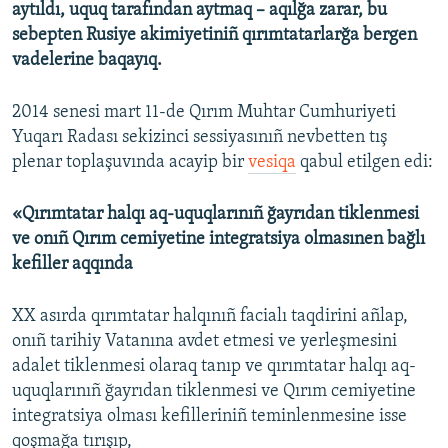
aytıldı, uquq tarafından aytmaq – aqılğa zarar, bu
sebepten Rusiye akimiyetiniñ qırımtatarlarğa bergen
vadelerine baqayıq.
2014 senesi mart 11-de Qırım Muhtar Cumhuriyeti
Yuqarı Radası sekizinci sessiyasınıñ nevbetten tış
plenar toplaşuvında acayip bir
vesiqa
qabul etilgen edi:
«Qırımtatar halqı aq-uquqlarınıñ ğayrıdan tiklenmesi
ve onıñ Qırım cemiyetine integratsiya olmasınen bağlı
kefiller aqqında
XX asırda qırımtatar halqınıñ facialı taqdirini añlap,
onıñ tarihiy Vatanına avdet etmesi ve yerleşmesini
adalet tiklenmesi olaraq tanıp ve qırımtatar halqı aq-
uquqlarınıñ ğayrıdan tiklenmesi ve Qırım cemiyetine
integratsiya olması kefilleriniñ teminlenmesine isse
qoşmağa tırışıp,