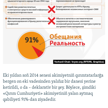
Eki yıldan soñ 2014 senesi akimiyetniñ qırımtatarlarğa
bergen on eki vadesinden yalıñız bir danesi yerine
ketirildi, o da – deklarativ bir şey. Böylece, şimdiki
«Qırım Cumhuriyeti» akimiyetiniñ yalan aytmaq
qabiliyeti 91%-dan ziyadedir.