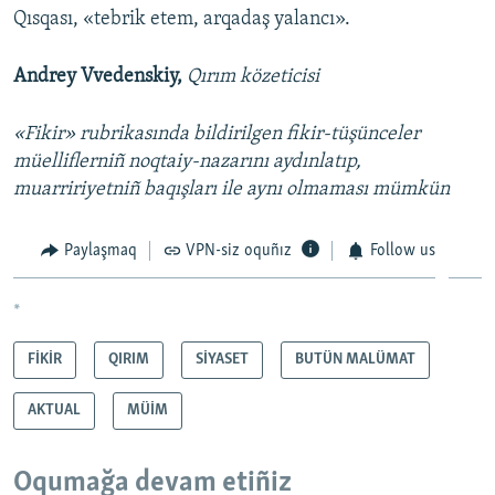
Qısqası, «tebrik etem, arqadaş yalancı».
Andrey Vvedenskiy,
Qırım közeticisi
«Fikir» rubrikasında bildirilgen fikir-tüşünceler
müelliflerniñ noqtaiy-nazarını aydınlatıp,
muarririyetniñ baqışları ile aynı olmaması mümkün
Paylaşmaq
VPN-siz oquñız
Follow us
*
FİKİR
QIRIM
SİYASET
BUTÜN MALÜMAT
AKTUAL
MÜİM
Oqumağa devam etiñiz