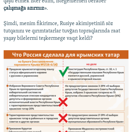
qayd etmek ister edim, istegenlernen beraber
çalışmağa azırmız
».
Şimdi, menim fikirimce, Rusiye akimiyetiniñ söz
tutqanını ve qırımtatarlar tuvğan topraqlarında raat
yaşay bilelermi teşkermege vaqıt keldi?