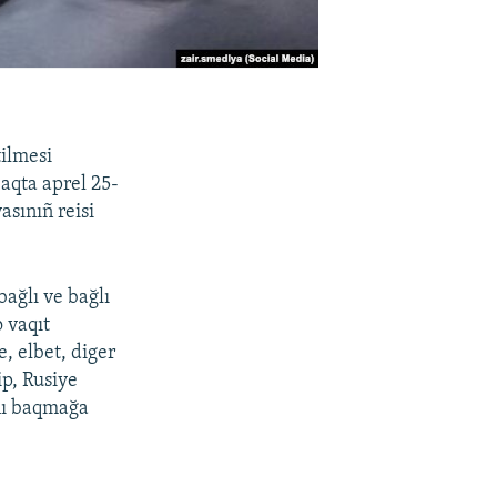
ilmesi
aqta aprel 25-
sınıñ reisi
ağlı ve bağlı
 vaqıt
e, elbet, diger
ip, Rusiye
nı baqmağa