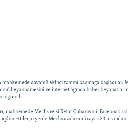
ta mahkemede davanıñ ekinci tomını baqmağa başladılar.
, onıñ beyannamesini ve internet ağında haber beyanatları
nı ögrendi.
ı, mahkemede Meclis reisi Refat Çubarovnıñ Facebook sai
aqdim ettiler, o yerde Meclis azalarınıñ sayısı 33 insandan 