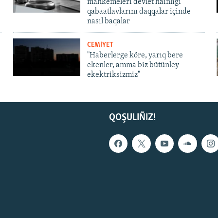
mahkemeleri devlet hainligi
qabaatlavlarını daqqalar içinde
nasıl baqalar
CEMİYET
"Haberlerge köre, yarıq bere
ekenler, amma biz bütünley
ekektriksizmiz"
QOŞULIÑIZ!