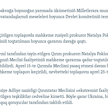
skvağa boysunğan yarımada ükümetiniñ Milletlerara mun
 vatandaşlarnıñ meseleleri boyunca Devlet komitetiniñ tems
çirilgen toplaşuvda mahkeme rusiyeli prokuror Natalya P
iniñ toqtatılması boyunca qararını davağa qoştı.
eml tarafından tayin etilgen Qırım prokurorı Natalya Pokl
qınıñ Meclisi faaliyetiniñ mahkeme qararına qadar toqtatı
 bildirdi. Aprel 15-te Qırımda Meclisni yasaq etmesi davası
keme toplaşuvı keçirildi, nevbetteki toplaşuvnı aprel 25-
siye Adliye nazirligi Qırımtatar Meclisini «ekstremist faal
ilgen teşkilâtlar cedveline kirsetti. Böyle qarar Ukraina, bi
uquq qoruyıcılar tarafından takbih etildi.