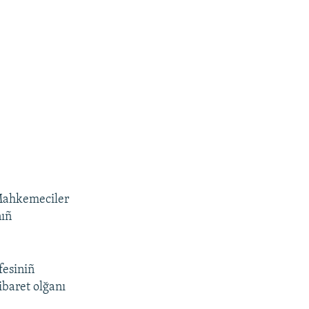
 Mahkemeciler
nıñ
fesiniñ
ibaret olğanı