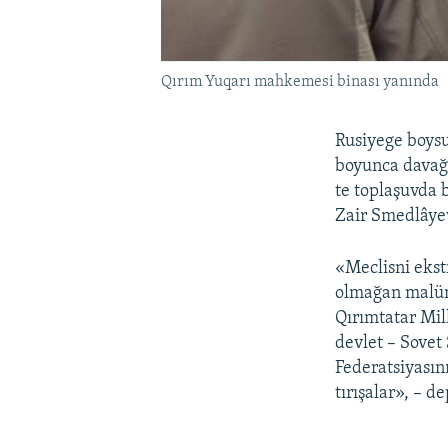
Qırım Yuqarı mahkemesi binası yanında
Rusiyege boysu
boyunca davağa
te toplaşuvda 
Zair Smedlâyev
«Meclisni ekst
olmağan malüma
Qırımtatar Mill
devlet – Sovet 
Federatsiyasın
tırışalar», – d