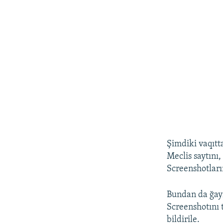
Şimdiki vaqıt
Meclis saytını
Screenshotları
Bundan da ğayr
Screenshotını t
bildirile.