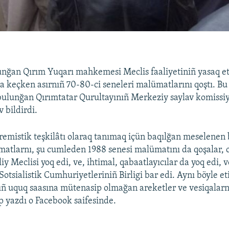
nğan Qırım Yuqarı mahkemesi Meclis faaliyetiniñ yasaq et
 keçken asırnıñ 70-80-ci seneleri malümatlarını qoştı. Bu 
bulunğan Qırımtatar Qurultayınıñ Merkeziy saylav komissiya
 bildirdi.
remistik teşkilâtı olaraq tanımaq içün baqılğan meselenen b
tlarnı, şu cumleden 1988 senesi malümatını da qoşalar, o
iy Meclisi yoq edi, ve, ihtimal, qabaatlayıcılar da yoq edi, v
Sotsialistik Cumhuriyetleriniñ Birligi bar edi. Aynı böyle et
ıñ uquq saasına mütenasip olmağan areketler ve vesiqalar
ep yazdı o Facebook saifesinde.