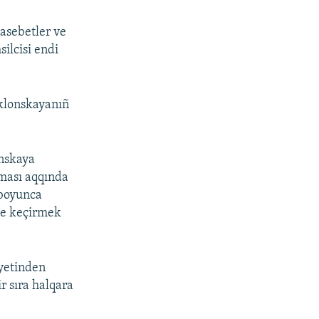
asebetler ve
ilcisi endi
oklonskayanıñ
onskaya
lması aqqında
 boyunca
te keçirmek
iyetinden
r sıra halqara