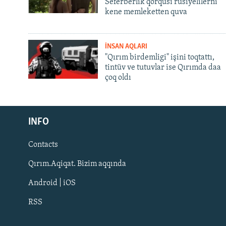
Seferberlik qorqusı rusiyelilerni
kene memleketten quva
İNSAN AQLARI
"Qırım birdemligi" işini toqtattı,
tintüv ve tutuvlar ise Qırımda daa
çoq oldı
Русский
INFO
Українською
Contacts
QOŞULIÑIZ!
Qırım.Aqiqat. Bizim aqqında
Android | iOS
RSS
RFE/RS bütün saytları