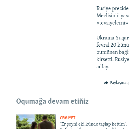
Rusiye prezide
Meclisiniñ yasa
«tevsiyelerni» 
Ukraina Yuqarı
fevral 20 künü
bunıñnen bağlı
kirsetti. Rusiy
adlay.
Paylaşmaq
Oqumağa devam etiñiz
CEMİYET
"Er şeyni eki künde taşlap kettim".