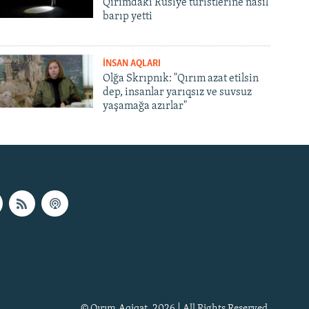
Qırımdaki Rusiye turistlerine nasıl
barıp yetti
İNSAN AQLARI
Olğa Skrıpnık: "Qırım azat etilsin
dep, insanlar yarıqsız ve suvsuz
yaşamağa azırlar"
© Qırım.Aqiqat, 2026 | All Rights Reserved.