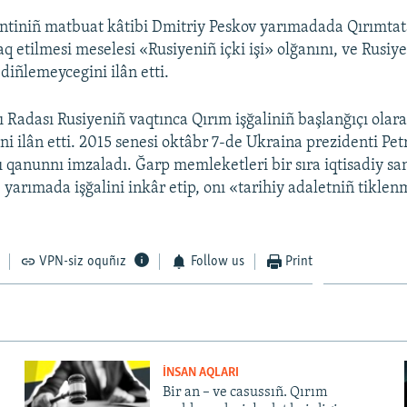
ntiniñ matbuat kâtibi Dmitriy Peskov yarımadada Qırımtat
q etilmesi meselesi «Rusiyeniñ içki işi» olğanını, ve Rusiye
diñlemeycegini ilân etti.
 Radası Rusiyeniñ vaqtınca Qırım işğaliniñ başlanğıçı olar
ni ilân etti. 2015 senesi oktâbr 7-de Ukraina prezidenti Pe
 qanunnı imzaladı. Ğarp memleketleri bir sıra iqtisadiy sa
e yarımada işğalini inkâr etip, onı «tarihiy adaletniñ tikle
VPN-siz oquñız
Follow us
Print
İNSAN AQLARI
Bir an – ve casussıñ. Qırım