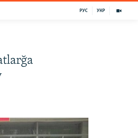
РУС
УКР
tlarğa
v