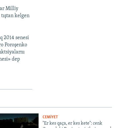
ar Milliy
 tıştan kelgen
aq 2014 senesi
tro Poroşenko
nktsiyalarnı
nmesi» dep
CEMİYET
"Er kes qaça, er kes kete": cenk