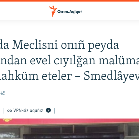
a Meclisni onıñ peyda
ndan evel cıyılğan malüma
mahküm eteler – Smedlâye
:45
VPN-siz oquñız