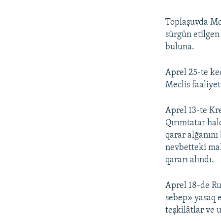
Toplaşuvda Mo
sürgün etilgen
buluna.
Aprel 25-te ke
Meclis faaliyet
Aprel 13-te Kr
Qırımtatar hal
qarar alğanını
nevbetteki mah
qararı alındı.
Aprel 18-de Ru
sebep» yasaq et
teşkilâtlar ve 