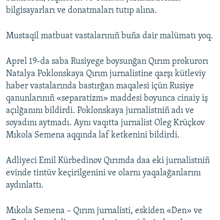
bilgisayarları ve donatmaları tutıp alına.
Mustaqil matbuat vastalarınıñ buña dair malümatı yoq.
Aprel 19-da saba Rusiyege boysunğan Qırım prokurorı
Natalya Poklonskaya Qırım jurnalistine qarşı kütleviy
haber vastalarında bastırğan maqalesi içün Rusiye
qanunlarınıñ «separatizm» maddesi boyunca cinaiy iş
açılğanını bildirdi. Poklonskaya jurnalistniñ adı ve
soyadını aytmadı. Aynı vaqıtta jurnalist Oleg Krüçkov
Mıkola Semena aqqında laf ketkenini bildirdi.
Adliyeci Emil Kürbedinov Qırımda daa eki jurnalistniñ
evinde tintüv keçirilgenini ve olarnı yaqalağanlarını
aydınlattı.
Mıkola Semena – Qırım jurnalisti, eskiden «Den» ve