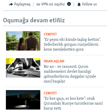
Paylaşmaq
VPN-siz oquñız
Follow us
Oqumağa devam etiñiz
CEMİYET
"Er şeyni eki künde taşlap kettim".
Seferberlik qorqusı rusiyelilerni
kene memleketten quva
İNSAN AQLARI
Bir an – ve casussıñ. Qırım
mahkemeleri devlet hainligi
qabaatlavlarını daqqalar içinde
nasıl baqalar
CEMİYET
"Er kes qaça, er kes kete": cenk
Qırımdaki Rusiye turistlerine nasıl
barıp yetti