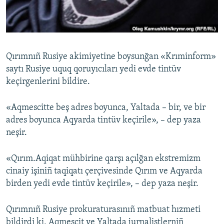
Русский
Українською
Qırımnıñ Rusiye akimiyetine boysunğan «Krıminform»
QOŞULIÑIZ!
saytı Rusiye uquq qoruyıcıları yedi evde tintüv
keçirgenlerini bildire.
«Aqmescitte beş adres boyunca, Yaltada – bir, ve bir
RFE/RS bütün saytları
adres boyunca Aqyarda tintüv keçirile», – dep yaza
neşir.
«Qırım.Aqiqat mühbirine qarşı açılğan ekstremizm
cinaiy işiniñ taqiqatı çerçivesinde Qırım ve Aqyarda
birden yedi evde tintüv keçirile», – dep yaza neşir.
Qırımnıñ Rusiye prokuraturasınıñ matbuat hızmeti
bildirdi ki, Aqmescit ve Yaltada jurnalistlerniñ