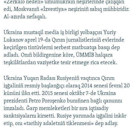
«Zerkalo nedeli» umumukrain neşirlerinde çalışqan
edi, Moskvanıñ «İzvestiya» neşiriniñ sabıq mühbiridir.
Al-azırda nefaqalı.
Ukraina mustaqil media iş birligi yolbaşçısı Yuriy
Lukanov aprel 19-da Qırım jurnalistleriniñ evlerinde
keçirilgen tintüvlerni serbest matbuatqa basqı dep
adladı. Onıñ bildirgenine köre, ÜMMİB halqara
teşkilâtlardan vaziyetke tesir etmege rica etecek.
Ukraina Yuqarı Radası Rusiyeniñ vaqtınca Qırım
işğaliniñ resmiy başlanğıçı olaraq 2014 senesi fevral 20
kününi ilân etti. 2015 senesi oktâbr 7-de Ukraina
prezidenti Petro Poroşenko bunıñnen bağlı qanunnı
imzaladı. Ğarp memleketleri bir sıra iqtisadiy
sanktsiyalarnı kirsetti. Rusiye yarımada işğalini inkâr
etip, onı «tarihiy adaletniñ tiklenmesi» dep adlay.