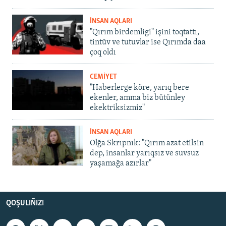
İNSAN AQLARI
"Qırım birdemligi" işini toqtattı,
tintüv ve tutuvlar ise Qırımda daa
çoq oldı
CEMİYET
"Haberlerge köre, yarıq bere
ekenler, amma biz bütünley
ekektriksizmiz"
İNSAN AQLARI
Olğa Skrıpnık: "Qırım azat etilsin
dep, insanlar yarıqsız ve suvsuz
yaşamağa azırlar"
QOŞULIÑIZ!