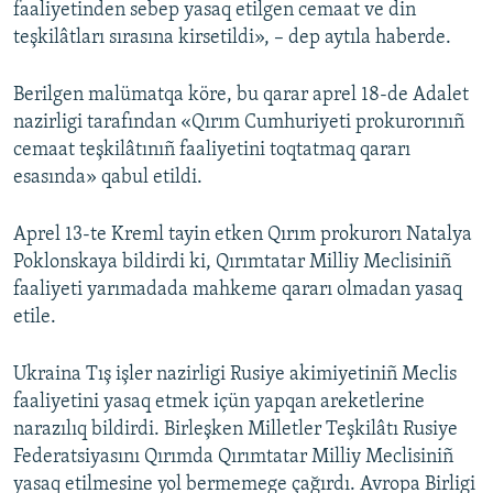
faaliyetinden sebep yasaq etilgen cemaat ve din
teşkilâtları sırasına kirsetildi», – dep aytıla haberde.
Berilgen malümatqa köre, bu qarar aprel 18-de Adalet
nazirligi tarafından «Qırım Cumhuriyeti prokurorınıñ
cemaat teşkilâtınıñ faaliyetini toqtatmaq qararı
esasında» qabul etildi.
Aprel 13-te Kreml tayin etken Qırım prokurorı Natalya
Poklonskaya bildirdi ki, Qırımtatar Milliy Meclisiniñ
faaliyeti yarımadada mahkeme qararı olmadan yasaq
etile.
Ukraina Tış işler nazirligi Rusiye akimiyetiniñ Meclis
faaliyetini yasaq etmek içün yapqan areketlerine
narazılıq bildirdi. Birleşken Milletler Teşkilâtı Rusiye
Federatsiyasını Qırımda Qırımtatar Milliy Meclisiniñ
yasaq etilmesine yol bermemege çağırdı. Avropa Birligi