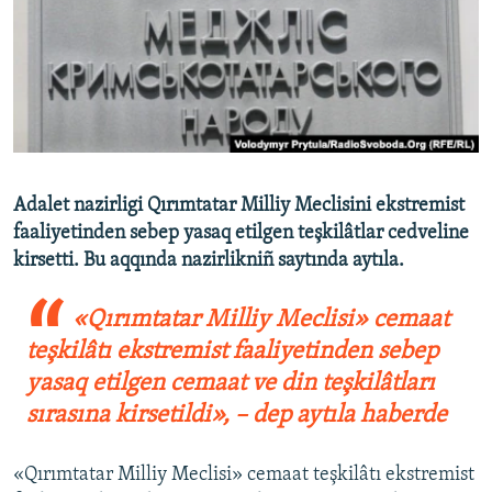
Русский
Українською
QOŞULIÑIZ!
Adalet nazirligi Qırımtatar Milliy Meclisini ekstremist
faaliyetinden sebep yasaq etilgen teşkilâtlar cedveline
RFE/RS bütün saytları
kirsetti. Bu aqqında nazirlikniñ saytında aytıla.
«Qırımtatar Milliy Meclisi» cemaat
teşkilâtı ekstremist faaliyetinden sebep
yasaq etilgen cemaat ve din teşkilâtları
sırasına kirsetildi», – dep aytıla haberde
«Qırımtatar Milliy Meclisi» cemaat teşkilâtı ekstremist