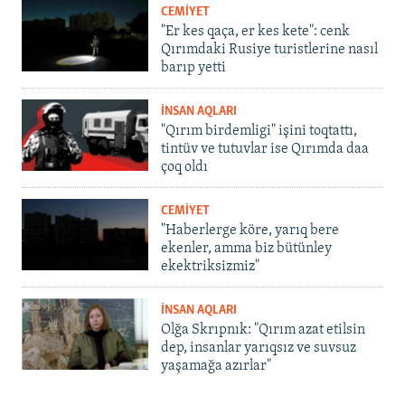
CEMİYET
"Er kes qaça, er kes kete": cenk
Qırımdaki Rusiye turistlerine nasıl
barıp yetti
İNSAN AQLARI
"Qırım birdemligi" işini toqtattı,
tintüv ve tutuvlar ise Qırımda daa
çoq oldı
CEMİYET
"Haberlerge köre, yarıq bere
ekenler, amma biz bütünley
ekektriksizmiz"
İNSAN AQLARI
Olğa Skrıpnık: "Qırım azat etilsin
dep, insanlar yarıqsız ve suvsuz
yaşamağa azırlar"