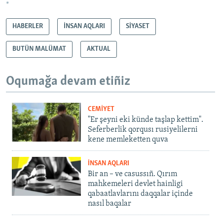
*
HABERLER
İNSAN AQLARI
SİYASET
BUTÜN MALÜMAT
AKTUAL
Oqumağa devam etiñiz
CEMİYET
"Er şeyni eki künde taşlap kettim".
Seferberlik qorqusı rusiyelilerni
kene memleketten quva
İNSAN AQLARI
Bir an – ve casussıñ. Qırım
mahkemeleri devlet hainligi
qabaatlavlarını daqqalar içinde
nasıl baqalar