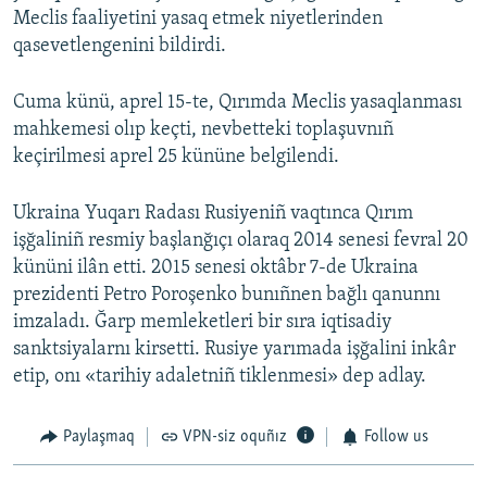
Meclis faaliyetini yasaq etmek niyetlerinden
qasevetlengenini bildirdi.
Cuma künü, aprel 15-te, Qırımda Meclis yasaqlanması
mahkemesi olıp keçti, nevbetteki toplaşuvnıñ
keçirilmesi aprel 25 kününe belgilendi.
Ukraina Yuqarı Radası Rusiyeniñ vaqtınca Qırım
işğaliniñ resmiy başlanğıçı olaraq 2014 senesi fevral 20
kününi ilân etti. 2015 senesi oktâbr 7-de Ukraina
prezidenti Petro Poroşenko bunıñnen bağlı qanunnı
imzaladı. Ğarp memleketleri bir sıra iqtisadiy
sanktsiyalarnı kirsetti. Rusiye yarımada işğalini inkâr
etip, onı «tarihiy adaletniñ tiklenmesi» dep adlay.
Paylaşmaq
VPN-siz oquñız
Follow us