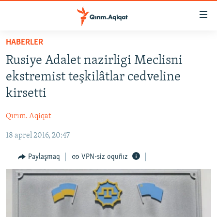
Link
açıqlığı
Esas
HABERLER
mündericege
HABERLER
Rusiye Adalet nazirligi Meclisni
qaytmaq
SİYASET
Baş
ekstremist teşkilâtlar cedveline
İQTİSADİYAT
navigatsiyağa
kirsetti
qaytmaq
CEMİYET
Qıdıruvğa
Qırım. Aqiqat
MEDENİYET
qaytmaq
18 aprel 2016, 20:47
İNSAN AQLARI
VİDEO
Paylaşmaq
VPN-siz oquñız
SÜRET
BLOGLAR
FİKİR