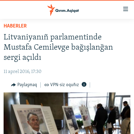
Link
açıqlığı
Esas
HABERLER
mündericege
HABERLER
Litvaniyanıñ parlamentinde
qaytmaq
SİYASET
Baş
Mustafa Cemilevge bağışlanğan
İQTİSADİYAT
navigatsiyağa
sergi açıldı
qaytmaq
CEMİYET
Qıdıruvğa
11 aprel 2016, 17:30
MEDENİYET
qaytmaq
Paylaşmaq
VPN-siz oquñız
İNSAN AQLARI
VİDEO
SÜRET
BLOGLAR
FİKİR