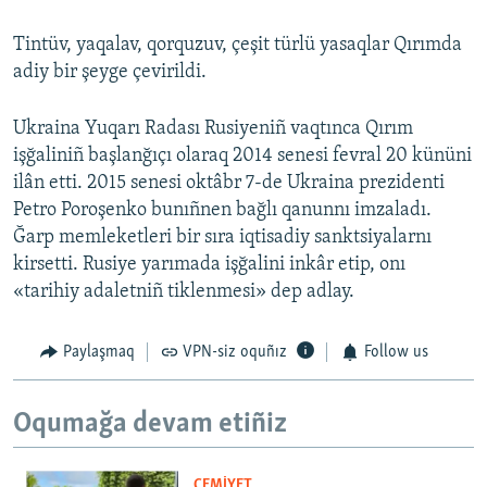
Tintüv, yaqalav, qorquzuv, çeşit türlü yasaqlar Qırımda
adiy bir şeyge çevirildi.
Ukraina Yuqarı Radası Rusiyeniñ vaqtınca Qırım
işğaliniñ başlanğıçı olaraq 2014 senesi fevral 20 kününi
ilân etti. 2015 senesi oktâbr 7-de Ukraina prezidenti
Petro Poroşenko bunıñnen bağlı qanunnı imzaladı.
Ğarp memleketleri bir sıra iqtisadiy sanktsiyalarnı
kirsetti. Rusiye yarımada işğalini inkâr etip, onı
«tarihiy adaletniñ tiklenmesi» dep adlay.
Paylaşmaq
VPN-siz oquñız
Follow us
Oqumağa devam etiñiz
CEMİYET