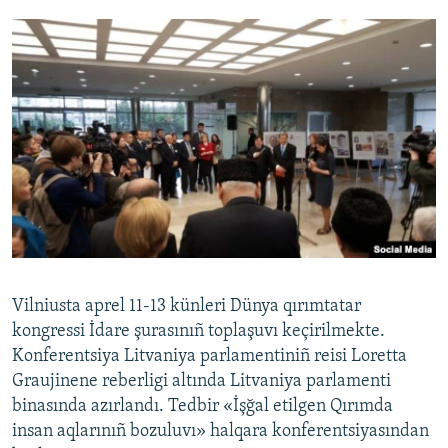
Vilniusta aprel 11-13 künleri Dünya qırımtatar
kongressi İdare şurasınıñ toplaşuvı keçirilmekte.
Konferentsiya Litvaniya parlamentiniñ reisi Loretta
Graujinene reberligi altında Litvaniya parlamenti
binasında azırlandı. Tedbir «İşğal etilgen Qırımda
insan aqlarınıñ bozuluvı» halqara konferentsiyasından