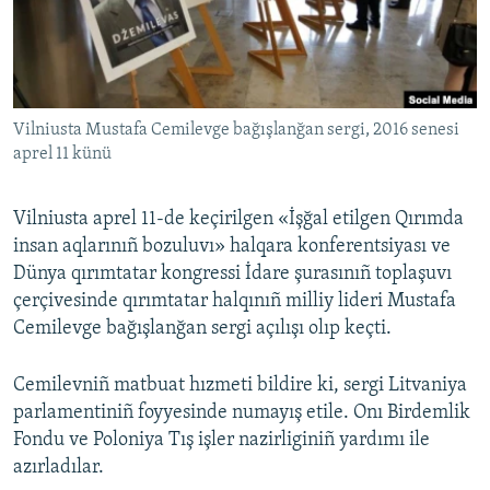
Русский
Українською
Vilniusta Mustafa Cemilevge bağışlanğan sergi, 2016 senesi
QOŞULIÑIZ!
aprel 11 künü
Vilniusta aprel 11-de keçirilgen «İşğal etilgen Qırımda
RFE/RS bütün saytları
insan aqlarınıñ bozuluvı» halqara konferentsiyası ve
Dünya qırımtatar kongressi İdare şurasınıñ toplaşuvı
çerçivesinde qırımtatar halqınıñ milliy lideri Mustafa
Cemilevge bağışlanğan sergi açılışı olıp keçti.
Cemilevniñ matbuat hızmeti bildire ki, sergi Litvaniya
parlamentiniñ foyyesinde numayış etile. Onı Birdemlik
Fondu ve Poloniya Tış işler nazirliginiñ yardımı ile
azırladılar.