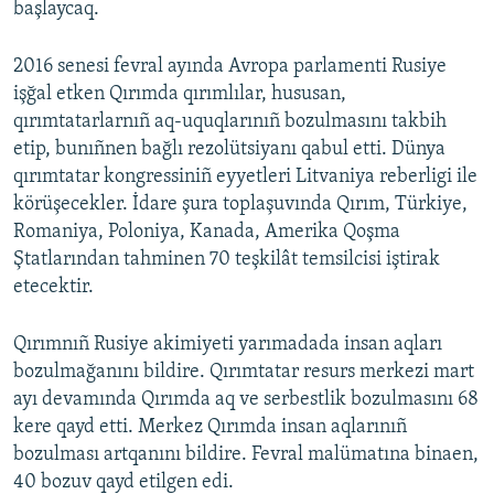
başlaycaq.
2016 senesi fevral ayında Avropa parlamenti Rusiye
işğal etken Qırımda qırımlılar, hususan,
qırımtatarlarnıñ aq-uquqlarınıñ bozulmasını takbih
etip, bunıñnen bağlı rezolütsiyanı qabul etti. Dünya
qırımtatar kongressiniñ eyyetleri Litvaniya reberligi ile
körüşecekler. İdare şura toplaşuvında Qırım, Türkiye,
Romaniya, Poloniya, Kanada, Amerika Qoşma
Ştatlarından tahminen 70 teşkilât temsilcisi iştirak
etecektir.
Qırımnıñ Rusiye akimiyeti yarımadada insan aqları
bozulmağanını bildire. Qırımtatar resurs merkezi mart
ayı devamında Qırımda aq ve serbestlik bozulmasını 68
kere qayd etti. Merkez Qırımda insan aqlarınıñ
bozulması artqanını bildire. Fevral malümatına binaen,
40 bozuv qayd etilgen edi.