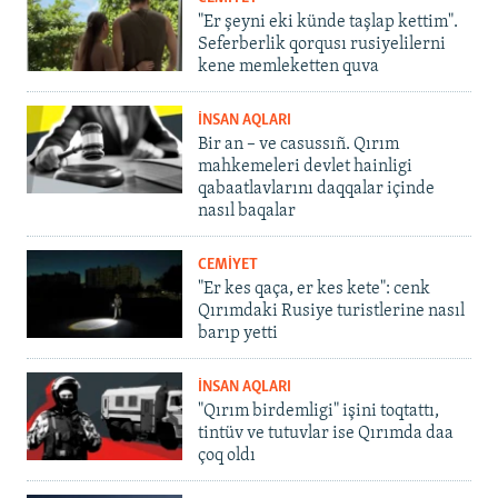
"Er şeyni eki künde taşlap kettim".
Seferberlik qorqusı rusiyelilerni
kene memleketten quva
İNSAN AQLARI
Bir an – ve casussıñ. Qırım
mahkemeleri devlet hainligi
qabaatlavlarını daqqalar içinde
nasıl baqalar
CEMİYET
"Er kes qaça, er kes kete": cenk
Qırımdaki Rusiye turistlerine nasıl
barıp yetti
İNSAN AQLARI
"Qırım birdemligi" işini toqtattı,
tintüv ve tutuvlar ise Qırımda daa
çoq oldı