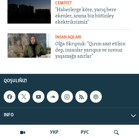
CEMİYET
"Haberlerge köre, yarıq bere
ekenler, amma biz bütünley
ekektriksizmiz"
İNSAN AQLARI
Olğa Skrıpnık: "Qırım azat etilsin
dep, insanlar yarıqsız ve suvsuz
yaşamağa azırlar"
QOŞULIÑIZ!
INFO
© Qırım.Aqiqat, 2026 | All Rights Reserved.
УКР
РУС