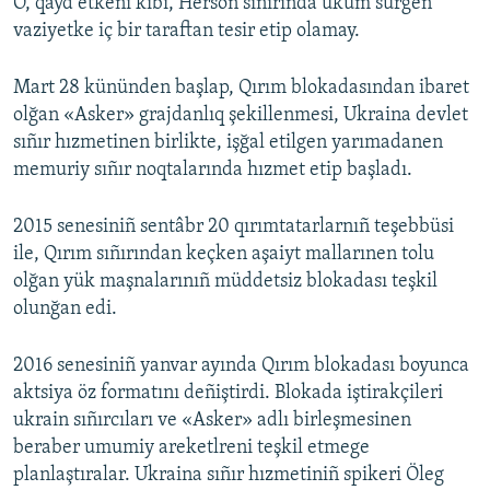
O, qayd etkeni kibi, Herson sıñırında üküm sürgen
vaziyetke iç bir taraftan tesir etip olamay.
Mart 28 kününden başlap, Qırım blokadasından ibaret
olğan «Asker» grajdanlıq şekillenmesi, Ukraina devlet
sıñır hızmetinen birlikte, işğal etilgen yarımadanen
memuriy sıñır noqtalarında hızmet etip başladı.
2015 senesiniñ sentâbr 20 qırımtatarlarnıñ teşebbüsi
ile, Qırım sıñırından keçken aşaiyt mallarınen tolu
olğan yük maşnalarınıñ müddetsiz blokadası teşkil
olunğan edi.
2016 senesiniñ yanvar ayında Qırım blokadası boyunca
aktsiya öz formatını deñiştirdi. Blokada iştirakçileri
ukrain sıñırcıları ve «Asker» adlı birleşmesinen
beraber umumiy areketlreni teşkil etmege
planlaştıralar. Ukraina sıñır hızmetiniñ spikeri Öleg