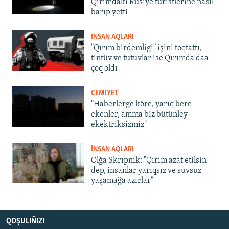
Qırımdaki Rusiye turistlerine nasıl
barıp yetti
İNSAN AQLARI
"Qırım birdemligi" işini toqtattı,
tintüv ve tutuvlar ise Qırımda daa
çoq oldı
CEMİYET
"Haberlerge köre, yarıq bere
ekenler, amma biz bütünley
ekektriksizmiz"
İNSAN AQLARI
Olğa Skrıpnık: "Qırım azat etilsin
dep, insanlar yarıqsız ve suvsuz
yaşamağa azırlar"
QOŞULIÑIZ!