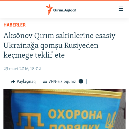
Link
açıqlığı
Esas
HABERLER
mündericege
HABERLER
Aksönov Qırım sakinlerine esasiy
qaytmaq
SİYASET
Baş
Ukrainağa qomşu Rusiyeden
İQTİSADİYAT
navigatsiyağa
keçmege teklif ete
qaytmaq
CEMİYET
Qıdıruvğa
29 mart 2016, 18:02
MEDENİYET
qaytmaq
Paylaşmaq
VPN-siz oquñız
İNSAN AQLARI
VİDEO
SÜRET
BLOGLAR
FİKİR