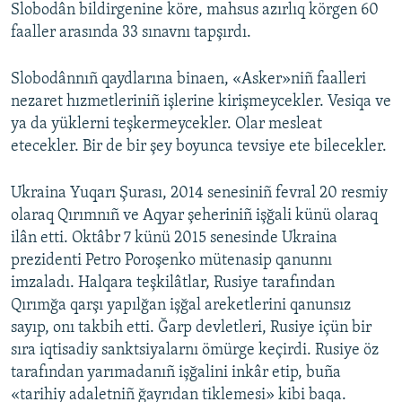
Slobodân bildirgenine köre, mahsus azırlıq körgen 60
faaller arasında 33 sınavnı tapşırdı.
Slobodânnıñ qaydlarına binaen, «Asker»niñ faalleri
nezaret hızmetleriniñ işlerine kirişmeycekler. Vesiqa ve
ya da yüklerni teşkermeycekler. Olar mesleat
etecekler. Bir de bir şey boyunca tevsiye ete bilecekler.
Ukraina Yuqarı Şurası, 2014 senesiniñ fevral 20 resmiy
olaraq Qırımnıñ ve Aqyar şeheriniñ işğali künü olaraq
ilân etti. Oktâbr 7 künü 2015 senesinde Ukraina
prezidenti Petro Poroşenko mütenasip qanunnı
imzaladı. Halqara teşkilâtlar, Rusiye tarafından
Qırımğa qarşı yapılğan işğal areketlerini qanunsız
sayıp, onı takbih etti. Ğarp devletleri, Rusiye içün bir
sıra iqtisadiy sanktsiyalarnı ömürge keçirdi. Rusiye öz
tarafından yarımadanıñ işğalini inkâr etip, buña
«tarihiy adaletniñ ğayrıdan tiklemesi» kibi baqa.