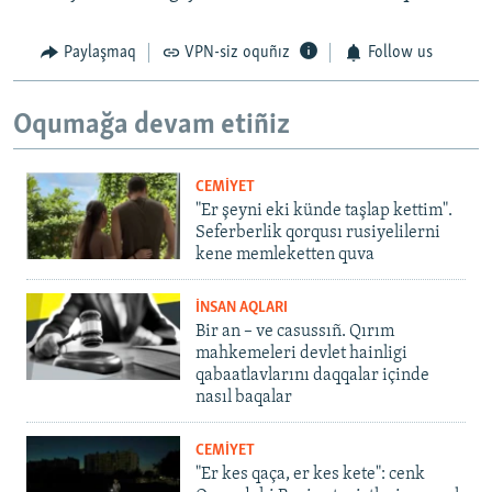
Paylaşmaq
VPN-siz oquñız
Follow us
Oqumağa devam etiñiz
CEMİYET
"Er şeyni eki künde taşlap kettim".
Seferberlik qorqusı rusiyelilerni
kene memleketten quva
İNSAN AQLARI
Bir an – ve casussıñ. Qırım
mahkemeleri devlet hainligi
qabaatlavlarını daqqalar içinde
nasıl baqalar
CEMİYET
"Er kes qaça, er kes kete": cenk