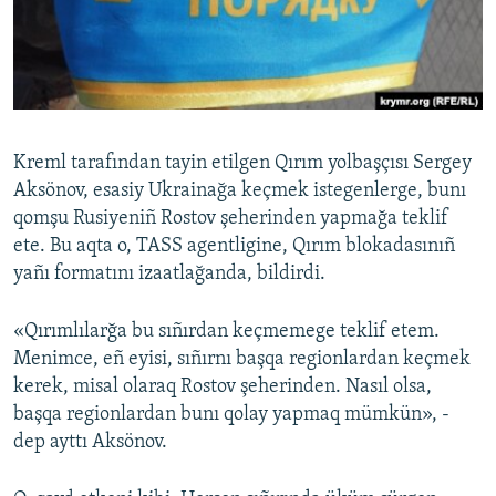
Русский
Українською
QOŞULIÑIZ!
Kreml tarafından tayin etilgen Qırım yolbaşçısı Sergey
Aksönov, esasiy Ukrainağa keçmek istegenlerge, bunı
qomşu Rusiyeniñ Rostov şeherinden yapmağa teklif
RFE/RS bütün saytları
ete. Bu aqta o, TASS agentligine, Qırım blokadasınıñ
yañı formatını izaatlağanda, bildirdi.
«Qırımlılarğa bu sıñırdan keçmemege teklif etem.
Menimce, eñ eyisi, sıñırnı başqa regionlardan keçmek
kerek, misal olaraq Rostov şeherinden. Nasıl olsa,
başqa regionlardan bunı qolay yapmaq mümkün», -
dep ayttı Aksönov.