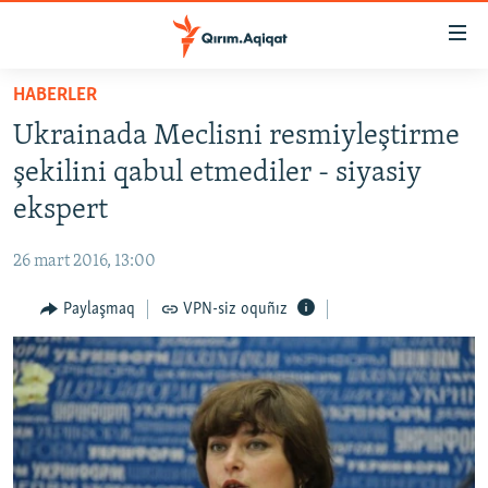
Link
açıqlığı
Esas
HABERLER
mündericege
HABERLER
Ukrainada Meclisni resmiyleştirme
qaytmaq
SİYASET
Baş
şekilini qabul etmediler - siyasiy
İQTİSADİYAT
navigatsiyağa
ekspert
qaytmaq
CEMİYET
Qıdıruvğa
26 mart 2016, 13:00
MEDENİYET
qaytmaq
Paylaşmaq
VPN-siz oquñız
İNSAN AQLARI
VİDEO
SÜRET
BLOGLAR
FİKİR