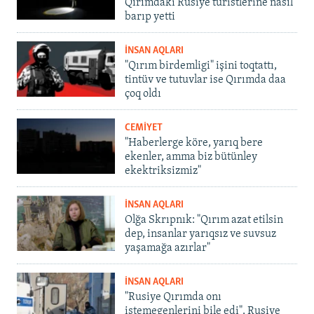
Qırımdaki Rusiye turistlerine nasıl
barıp yetti
İNSAN AQLARI
"Qırım birdemligi" işini toqtattı,
tintüv ve tutuvlar ise Qırımda daa
çoq oldı
CEMİYET
"Haberlerge köre, yarıq bere
ekenler, amma biz bütünley
ekektriksizmiz"
İNSAN AQLARI
Olğa Skrıpnık: "Qırım azat etilsin
dep, insanlar yarıqsız ve suvsuz
yaşamağa azırlar"
İNSAN AQLARI
"Rusiye Qırımda onı
istemegenlerini bile edi". Rusiye