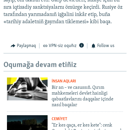
sayıp, onı takbih etti. Ğarp devletleri, Rusiye içün bir
sıra iqtisadiy sanktsiyalarnı ömürge keçirdi. Rusiye öz
tarafından yarımadanıñ işğalini inkâr etip, buña
«tarihiy adaletniñ ğayrıdan tiklemesi» kibi baqa.
Paylaşmaq
VPN-siz oquñız
Follow us
Oqumağa devam etiñiz
İNSAN AQLARI
Bir an – ve casussıñ. Qırım
mahkemeleri devlet hainligi
qabaatlavlarını daqqalar içinde
nasıl baqalar
CEMİYET
"Er kes qaça, er kes kete": cenk