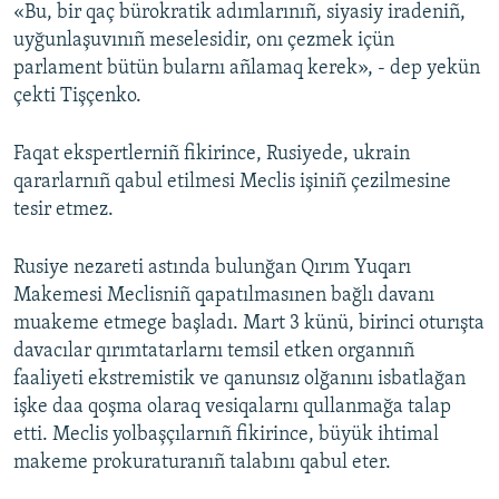
«Bu, bir qaç bürokratik adımlarınıñ, siyasiy iradeniñ,
uyğunlaşuvınıñ meselesidir, onı çezmek içün
parlament bütün bularnı añlamaq kerek», - dep yekün
çekti Tişçenko.
Faqat ekspertlerniñ fikirince, Rusiyede, ukrain
qararlarnıñ qabul etilmesi Meclis işiniñ çezilmesine
tesir etmez.
Rusiye nezareti astında bulunğan Qırım Yuqarı
Makemesi Meclisniñ qapatılmasınen bağlı davanı
muakeme etmege başladı. Mart 3 künü, birinci oturışta
davacılar qırımtatarlarnı temsil etken organnıñ
faaliyeti ekstremistik ve qanunsız olğanını isbatlağan
işke daa qoşma olaraq vesiqalarnı qullanmağa talap
etti. Meclis yolbaşçılarnıñ fikirince, büyük ihtimal
makeme prokuraturanıñ talabını qabul eter.