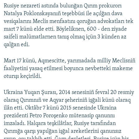
Rusiye nezareti astında bulunğan Qırım prokurorı
Natalya Poklonskayanıñ teşebbüsi ile açılğan dava
vesiqalarını Meclis menfaatını qoruğan advokatları tek
mart 7 künü elde etti. Böyleliknen, 600 - den ziyade
saifeli malümatlarnen tanış olmaq içün 3 künden az
qalğan edi.
Mart 17 künü, Aqmescitte, yarımadada milliy Meclisniñ
faaliyetini yasaq etilmesi boyunca nevbetteki makeme
oturışı keçirildi.
Ukraina Yuqarı Şurası, 2014 senesiniñ fevral 20 resmiy
olaraq Qırımnıñ ve Aqyar şeheriniñ işğali künü olaraq
ilân etti. Oktâbr 7 künü 2015 senesinde Ukraina
prezidenti Petro Poroşenko mütenasip qanunnı
imzaladı. Halqara teşkilâtlar, Rusiye tarafından
Qırımğa qarşı yapılğan işğal areketlerini qanunsız