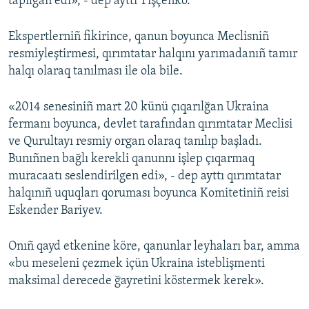
tapılğan edi», - dep ayttı Tişçenko.
Ekspertlerniñ fikirince, qanun boyunca Meclisniñ
resmiyleştirmesi, qırımtatar halqını yarımadanıñ tamır
halqı olaraq tanılması ile ola bile.
«2014 senesiniñ mart 20 künü çıqarılğan Ukraina
fermanı boyunca, devlet tarafından qırımtatar Meclisi
ve Qurultayı resmiy organ olaraq tanılıp başladı.
Bunıñnen bağlı kerekli qanunnı işlep çıqarmaq
muracaatı seslendirilgen edi», - dep ayttı qırımtatar
halqınıñ uquqları qoruması boyunca Komitetiniñ reisi
Eskender Bariyev.
Onıñ qayd etkenine köre, qanunlar leyhaları bar, amma
«bu meseleni çezmek içün Ukraina isteblişmenti
maksimal derecede ğayretini köstermek kerek».