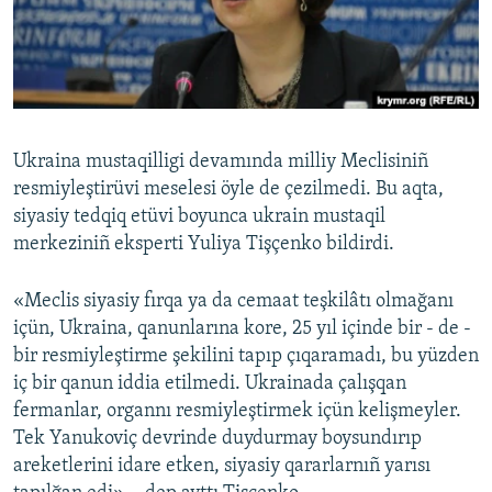
Русский
Українською
QOŞULIÑIZ!
Ukraina mustaqilligi devamında milliy Meclisiniñ
resmiyleştirüvi meselesi öyle de çezilmedi. Bu aqta,
siyasiy tedqiq etüvi boyunca ukrain mustaqil
RFE/RS bütün saytları
merkeziniñ eksperti Yuliya Tişçenko bildirdi.
«Meclis siyasiy fırqa ya da cemaat teşkilâtı olmağanı
içün, Ukraina, qanunlarına kore, 25 yıl içinde bir - de -
bir resmiyleştirme şekilini tapıp çıqaramadı, bu yüzden
iç bir qanun iddia etilmedi. Ukrainada çalışqan
fermanlar, organnı resmiyleştirmek içün kelişmeyler.
Tek Yanukoviç devrinde duydurmay boysundırıp
areketlerini idare etken, siyasiy qararlarnıñ yarısı