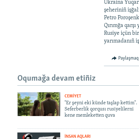
Ukraina Yuqarı
şeheriniñ işğa
Petro Poroşenk
Qırımğa qarşı y
Rusiye içün bir
yarımadanıñ iş
Paylaşmaq
Oqumağa devam etiñiz
CEMİYET
"Er şeyni eki künde taşlap kettim".
Seferberlik qorqusı rusiyelilerni
kene memleketten quva
İNSAN AQLARI