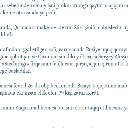
rlar sebebinden cinaiy işni prokuraturağa qaytarmaq qararın
akeme oturışında yoq edi.
ırada, Qırımdaki makeme «fevral 26» işiniñ mabüslerini a
ldırdı.
arafından işğal etilgen soñ, yarımadada Rusiye uquq qoruyı
gine qoltutqan ve Qırımnıñ şimdiki yolbaşçısı Sergey Aksy
 «Rus birligi» firqasınıñ faallerine qarşı çıqqan qırımtatar f
e başladılar.
senesi fevral 26-da olıp keçken edi. Rusiye taqiqatınıñ ma
şmada eki insan elâk oldı, 79 kişi zarar kördi.
ırımnıñ Yuqarı mahkemesi bu işni tekrar taqiq etilmesine 