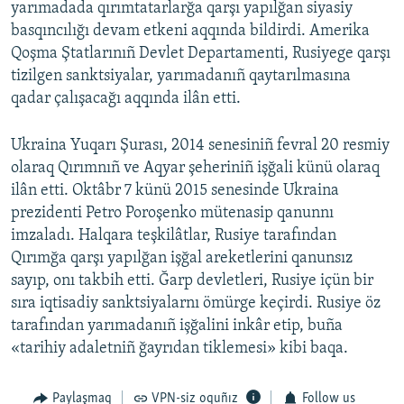
yarımadada qırımtatarlarğa qarşı yapılğan siyasiy
basqıncılığı devam etkeni aqqında bildirdi. Amerika
Qoşma Ştatlarınıñ Devlet Departamenti, Rusiyege qarşı
tizilgen sanktsiyalar, yarımadanıñ qaytarılmasına
qadar çalışacağı aqqında ilân etti.
Ukraina Yuqarı Şurası, 2014 senesiniñ fevral 20 resmiy
olaraq Qırımnıñ ve Aqyar şeheriniñ işğali künü olaraq
ilân etti. Oktâbr 7 künü 2015 senesinde Ukraina
prezidenti Petro Poroşenko mütenasip qanunnı
imzaladı. Halqara teşkilâtlar, Rusiye tarafından
Qırımğa qarşı yapılğan işğal areketlerini qanunsız
sayıp, onı takbih etti. Ğarp devletleri, Rusiye içün bir
sıra iqtisadiy sanktsiyalarnı ömürge keçirdi. Rusiye öz
tarafından yarımadanıñ işğalini inkâr etip, buña
«tarihiy adaletniñ ğayrıdan tiklemesi» kibi baqa.
Paylaşmaq
VPN-siz oquñız
Follow us