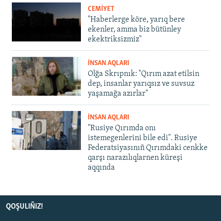
CEMİYET
"Haberlerge köre, yarıq bere
ekenler, amma biz bütünley
ekektriksizmiz"
İNSAN AQLARI
Olğa Skrıpnık: "Qırım azat etilsin
dep, insanlar yarıqsız ve suvsuz
yaşamağa azırlar"
İNSAN AQLARI
"Rusiye Qırımda onı
istemegenlerini bile edi". Rusiye
Federatsiyasınıñ Qırımdaki cenkke
qarşı narazılıqlarnen küreşi
aqqında
QOŞULIÑIZ!