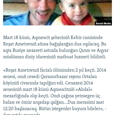
Русский
Українською
QOŞULIÑIZ!
Mart 18 künü, Aqmescit şeheriniñ Kebir camisinde
Reşat Ametovnıñ añına bağışlanğan dua oqılacaq. Bu
aqta Rusiye nezareti astında bulunğan Qırım ve Aqyar
RFE/RS bütün saytları
müslüman diniy idaresiniñ matbuat hızmeti bildirdi.
«Reşat Ametovnıñ facialı ölüminden 2 yıl keçti. 2014
senesi, onıñ cesedi Qarasuvbazar rayonı Ortalan
köyüniñ civarında tapılğan edi. Cenazesi 2014
senesiniñ mart 18 künü Aqmescitniñ «Abdal»
mezarlığında olıp keçti. Onıñ çağına yetmegen üç
balası ve ömür arqadaşı qalğan...Dua merasimi saat
12:20 başlanacaq. Bütün istegenler buyura bileler», -