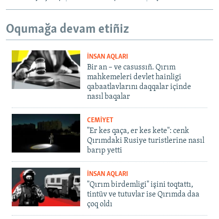
Oqumağa devam etiñiz
İNSAN AQLARI
Bir an – ve casussıñ. Qırım
mahkemeleri devlet hainligi
qabaatlavlarını daqqalar içinde
nasıl baqalar
CEMİYET
"Er kes qaça, er kes kete": cenk
Qırımdaki Rusiye turistlerine nasıl
barıp yetti
İNSAN AQLARI
"Qırım birdemligi" işini toqtattı,
tintüv ve tutuvlar ise Qırımda daa
çoq oldı