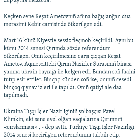
dep aytıla mesacda.
Keçken sene Reşat Ametovnıñ añına bağışlanğan dua
merasimi Kebir camisinde ötkerilgen edi.
Mart 16 künü Kiyevde sessiz fleşmob keçirildi. Aynı bu
künü 2014 senesi Qırımda sözde referendum
ötkerilgen. Onıñ keçirilmesine qarşı çıqqan Reşat
Ametov, Aqmescitteki Qırım Nazirler Şurasınıñ binası
yanına ukrain bayrağı ile kelgen edi. Bundan soñ faalni
tutıp esir ettiler. Bir qaç künden soñ ise, onınıñ cesedi
bir çoq qıynav izleri ile tapıldı. Onıñ qatiyi ale daa
tapılmadı.
Ukraina Tışqı İşler Nazirliginiñ yolbaşçısı Pavel
Klimkin, eki sene evel olğan vaqialarına Qırımnıñ
«qırslanması» , - dep ayttı. Türkiye Tışqı İşler Nazirligi
2014 senesi keçirilgen referendumnı takbih etip,