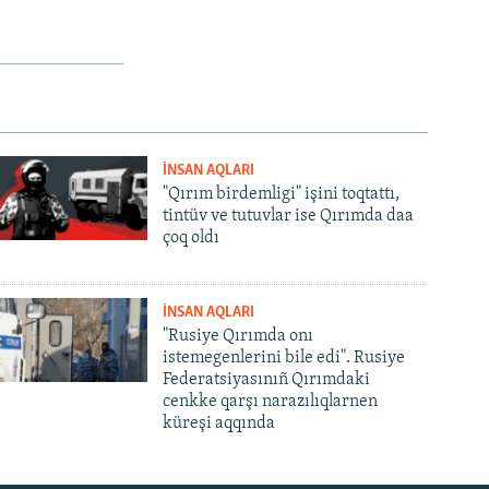
İNSAN AQLARI
"Qırım birdemligi" işini toqtattı,
tintüv ve tutuvlar ise Qırımda daa
çoq oldı
İNSAN AQLARI
"Rusiye Qırımda onı
istemegenlerini bile edi". Rusiye
Federatsiyasınıñ Qırımdaki
cenkke qarşı narazılıqlarnen
küreşi aqqında