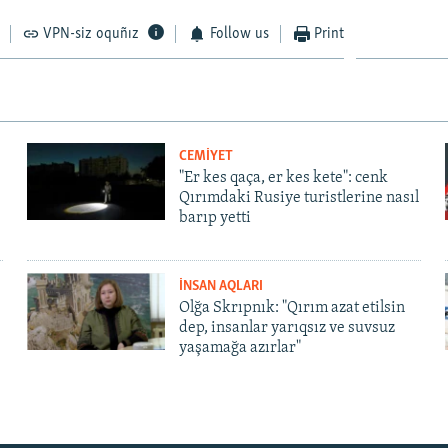
VPN-siz oquñız
Follow us
Print
CEMİYET
"Er kes qaça, er kes kete": cenk
Qırımdaki Rusiye turistlerine nasıl
barıp yetti
İNSAN AQLARI
Olğa Skrıpnık: "Qırım azat etilsin
dep, insanlar yarıqsız ve suvsuz
yaşamağa azırlar"