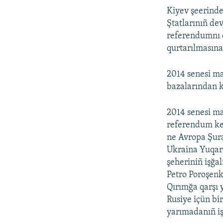
Kiyev şeerind
Ştatlarınıñ de
referendumnı q
qurtarılmasına
2014 senesi ma
bazalarından k
2014 senesi m
referendum keç
ne Avropa Şura
Ukraina Yuqarı
şeheriniñ işğa
Petro Poroşenk
Qırımğa qarşı y
Rusiye içün bir
yarımadanıñ iş