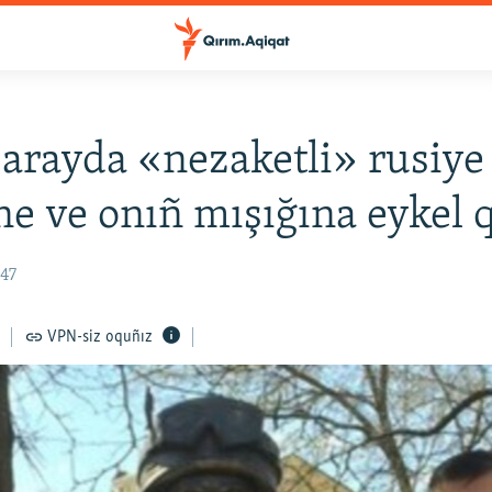
arayda «nezaketli» rusiye
ne ve onıñ mışığına eykel 
:47
VPN-siz oquñız