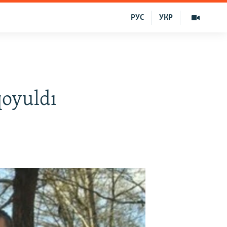
РУС
УКР
qoyuldı