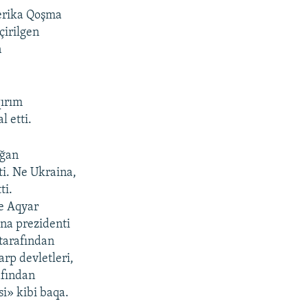
merika Qoşma
çirilgen
n
qırım
l etti.
ağan
ti. Ne Ukraina,
ti.
ve Aqyar
ina prezidenti
 tarafından
arp devletleri,
afından
si» kibi baqa.