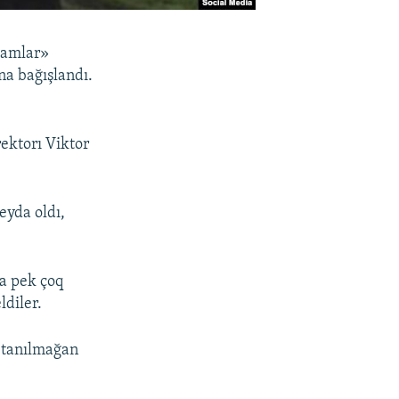
damlar»
ına bağışlandı.
rektorı Viktor
eyda oldı,
ña pek çoq
ldiler.
n tanılmağan