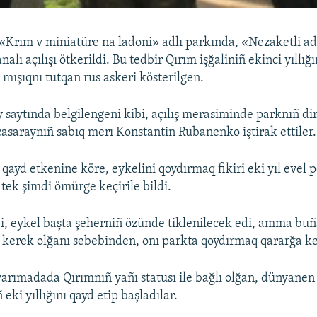
«Krım v miniatüre na ladoni» adlı parkında, «Nezaketli a
nalı açılışı ötkerildi. Bu tedbir Qırım işğaliniñ ekinci yıllığ
 mışıqnı tutqan rus askeri kösterilgen.
 saytında belgilengeni kibi, açılış merasiminde parknıñ di
çasaraynıñ sabıq merı Konstantin Rubanenko iştirak ettiler.
ayd etkenine köre, eykelini qoydırmaq fikiri eki yıl evel p
ek şimdi ömürge keçirile bildi.
ibi, eykel başta şeherniñ özünde tiklenilecek edi, amma bu
t kerek olğanı sebebinden, onı parkta qoydırmaq qararğa ke
arımadada Qırımnıñ yañı statusı ile bağlı olğan, dünyane
ki yıllığını qayd etip başladılar.