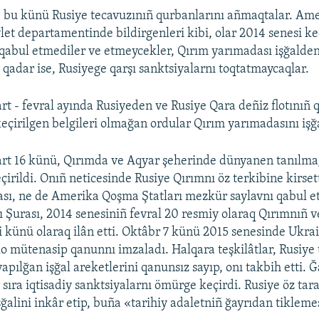
e bu künü Rusiye tecavuzınıñ qurbanlarını añmaqtalar. A
vlet departamentinde bildirgenleri kibi, olar 2014 senesi ke
abul etmediler ve etmeycekler, Qırım yarımadası işğalde
 qadar ise, Rusiyege qarşı sanktsiyalarnı toqtatmaycaqlar.
rt - fevral ayında Rusiyeden ve Rusiye Qara deñiz flotınıñ 
eçirilgen belgileri olmağan ordular Qırım yarımadasını işğa
art 16 künü, Qırımda ve Aqyar şeherinde dünyanen tanılm
irildi. Onıñ neticesinde Rusiye Qırımnı öz terkibine kirset
sı, ne de Amerika Qoşma Ştatları mezkür saylavnı qabul et
 Şurası, 2014 senesiniñ fevral 20 resmiy olaraq Qırımnıñ 
li künü olaraq ilân etti. Oktâbr 7 künü 2015 senesinde Ukra
o mütenasip qanunnı imzaladı. Halqara teşkilâtlar, Rusiye
apılğan işğal areketlerini qanunsız sayıp, onı takbih etti. Ğ
 sıra iqtisadiy sanktsiyalarnı ömürge keçirdi. Rusiye öz tar
ğalini inkâr etip, buña «tarihiy adaletniñ ğayrıdan tikleme