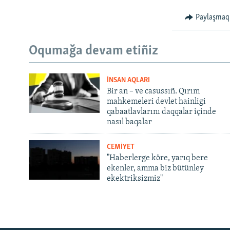
Paylaşmaq
Oqumağa devam etiñiz
İNSAN AQLARI
Bir an – ve casussıñ. Qırım
mahkemeleri devlet hainligi
qabaatlavlarını daqqalar içinde
nasıl baqalar
CEMİYET
"Haberlerge köre, yarıq bere
ekenler, amma biz bütünley
ekektriksizmiz"
Русский