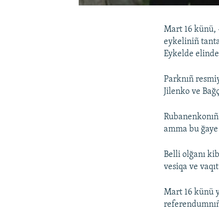
Mart 16 künü, 
eykeliniñ tanta
Eykelde elinde
Parknıñ resmiy
Jilenko ve Bağ
Rubanenkonıñ q
amma bu ğaye t
Belli olğanı k
vesiqa ve vaqı
Mart 16 künü y
referendumnıñ e