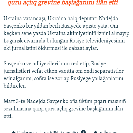
quru açlıq grevine başlağanını ilân etti
Ukraina vatandaşı, Ukraina halq deputatı Nadejda
Savçenko bir yıldan berli Rusiyede apiste yata. Onı
keçken sene yazda Ukraina akimiyetiniñ iznini almayıp
Lugansk civarında bulunğan Rusiye televideniyesiniñ
eki jurnalistini öldürmesi ile qabaatlaylar.
Savçenko ve adliyecileri bunı red etip, Rusiye
jurnalistleri vefat etken vaqıtta onı endi separatistler
esir alğanını, soñra ise zorlap Rusiyege yollağanlarını
bildireler.
Mart 3-te Nadejda Savçenko oña üküm çıqarılmasınıñ
sozulmasına qarşı quru açlıq grevine başlağanını ilân
etti.