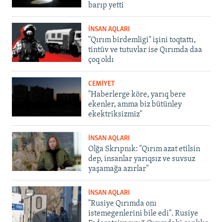
barıp yetti
İNSAN AQLARI
"Qırım birdemligi" işini toqtattı,
tintüv ve tutuvlar ise Qırımda daa
çoq oldı
CEMİYET
"Haberlerge köre, yarıq bere
ekenler, amma biz bütünley
ekektriksizmiz"
İNSAN AQLARI
Olğa Skrıpnık: "Qırım azat etilsin
dep, insanlar yarıqsız ve suvsuz
yaşamağa azırlar"
İNSAN AQLARI
"Rusiye Qırımda onı
istemegenlerini bile edi". Rusiye