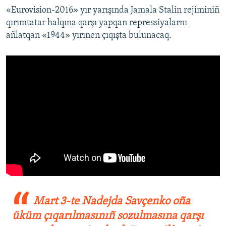
«Eurovision-2016» yır yarışında Jamala Stalin rejiminiñ
qırımtatar halqına qarşı yapqan repressiyalarnı
añlatqan «1944» yırınen çıqışta bulunacaq.
Mart 3-te Nadejda Savçenko oña
üküm çıqarılmasınıñ sozulmasına qarşı