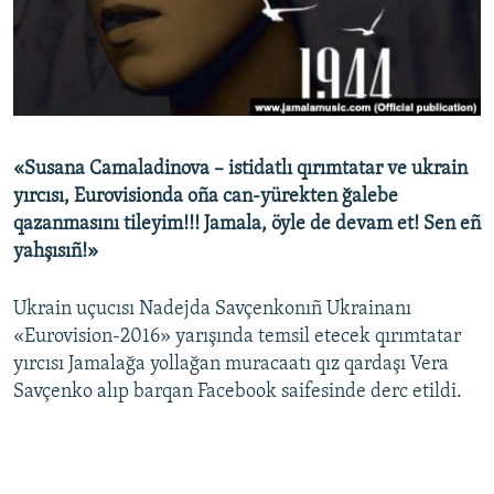
Русский
Українською
QOŞULIÑIZ!
«Susana Camaladinova – istidatlı qırımtatar ve ukrain
yırcısı, Eurovisionda oña can-yürekten ğalebe
qazanmasını tileyim!!! Jamala, öyle de devam et! Sen eñ
RFE/RS bütün saytları
yahşısıñ!»
Ukrain uçucısı Nadejda Savçenkonıñ Ukrainanı
«Eurovision-2016» yarışında temsil etecek qırımtatar
yırcısı Jamalağa yollağan muracaatı qız qardaşı Vera
Savçenko alıp barqan Facebook saifesinde derc etildi.