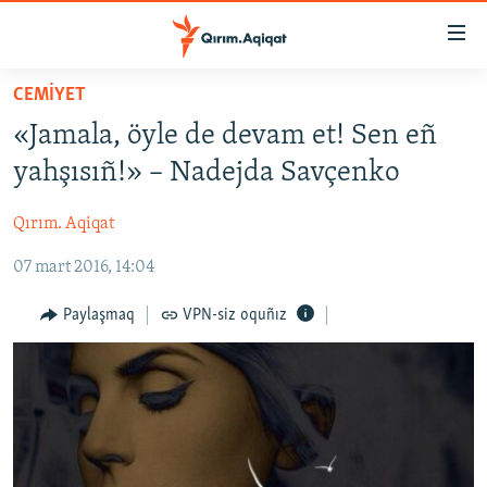
Link
açıqlığı
Esas
CEMİYET
mündericege
HABERLER
«Jamala, öyle de devam et! Sen eñ
qaytmaq
SİYASET
Baş
yahşısıñ!» – Nadejda Savçenko
İQTİSADİYAT
navigatsiyağa
qaytmaq
Qırım. Aqiqat
CEMİYET
Qıdıruvğa
07 mart 2016, 14:04
MEDENİYET
qaytmaq
İNSAN AQLARI
Paylaşmaq
VPN-siz oquñız
VİDEO
SÜRET
BLOGLAR
FİKİR