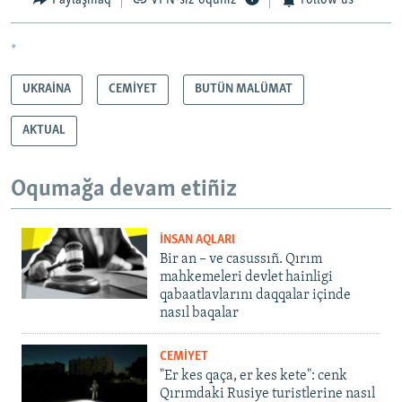
Paylaşmaq
VPN-siz oquñız
Follow us
*
UKRAİNA
CEMİYET
BUTÜN MALÜMAT
AKTUAL
Oqumağa devam etiñiz
İNSAN AQLARI
Bir an – ve casussıñ. Qırım
mahkemeleri devlet hainligi
qabaatlavlarını daqqalar içinde
nasıl baqalar
CEMİYET
"Er kes qaça, er kes kete": cenk
Qırımdaki Rusiye turistlerine nasıl