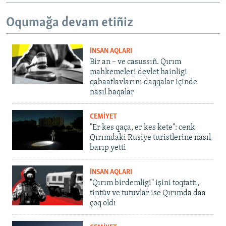
Oqumağa devam etiñiz
İNSAN AQLARI
Bir an – ve casussıñ. Qırım
mahkemeleri devlet hainligi
qabaatlavlarını daqqalar içinde
nasıl baqalar
CEMİYET
"Er kes qaça, er kes kete": cenk
Qırımdaki Rusiye turistlerine nasıl
barıp yetti
İNSAN AQLARI
"Qırım birdemligi" işini toqtattı,
tintüv ve tutuvlar ise Qırımda daa
çoq oldı