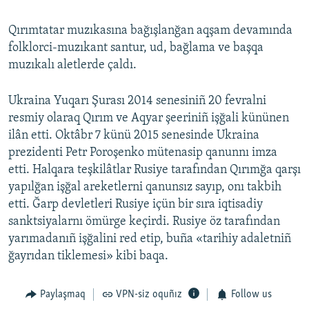
Qırımtatar muzıkasına bağışlanğan aqşam devamında
folklorci-muzıkant santur, ud, bağlama ve başqa
muzıkalı aletlerde çaldı.
Ukraina Yuqarı Şurası 2014 senesiniñ 20 fevralni
resmiy olaraq Qırım ve Aqyar şeeriniñ işğali kününen
ilân etti. Oktâbr 7 künü 2015 senesinde Ukraina
prezidenti Petr Poroşenko mütenasip qanunnı imza
etti. Halqara teşkilâtlar Rusiye tarafından Qırımğa qarşı
yapılğan işğal areketlerni qanunsız sayıp, onı takbih
etti. Ğarp devletleri Rusiye içün bir sıra iqtisadiy
sanktsiyalarnı ömürge keçirdi. Rusiye öz tarafından
yarımadanıñ işğalini red etip, buña «tarihiy adaletniñ
ğayrıdan tiklemesi» kibi baqa.
Paylaşmaq
VPN-siz oquñız
Follow us