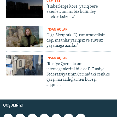
CEMİYET
"Haberlerge köre, yarıq bere
ekenler, amma biz bütünley
ekektriksizmiz"
İNSAN AQLARI
Olğa Skrıpnık: "Qırım azat etilsin
dep, insanlar yarıqsız ve suvsuz
yaşamağa azırlar"
İNSAN AQLARI
"Rusiye Qırımda onı
istemegenlerini bile edi". Rusiye
Federatsiyasınıñ Qırımdaki cenkke
qarşı narazılıqlarnen küreşi
aqqında
QOŞULIÑIZ!