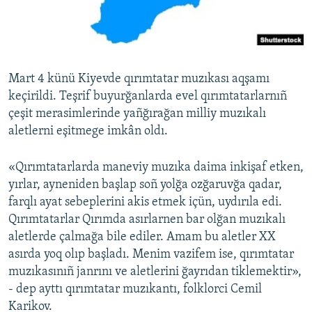
Русский
Українською
Mart 4 künü Kiyevde qırımtatar muzıkası aqşamı
QOŞULIÑIZ!
keçirildi. Teşrif buyurğanlarda evel qırımtatarlarnıñ
çeşit merasimlerinde yañğırağan milliy muzıkalı
aletlerni eşitmege imkân oldı.
RFE/RS bütün saytları
«Qırımtatarlarda maneviy muzıka daima inkişaf etken,
yırlar, ayneniden başlap soñ yolğa ozğaruvğa qadar,
farqlı ayat sebeplerini akis etmek içün, uydırıla edi.
Qırımtatarlar Qırımda asırlarnen bar olğan muzıkalı
aletlerde çalmağa bile ediler. Amam bu aletler XX
asırda yoq olıp başladı. Menim vazifem ise, qırımtatar
muzıkasınıñ janrını ve aletlerini ğayrıdan tiklemektir»,
- dep ayttı qırımtatar muzıkantı, folklorci Cemil
Karikov.