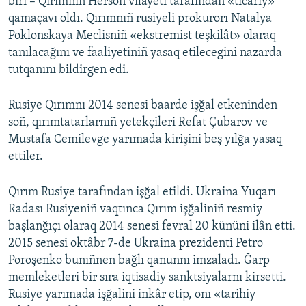
biri – Qırımnıñ Herson vilâyeti tarafından «ticariy»
qamaçavı oldı. Qırımnıñ rusiyeli prokurorı Natalya
Poklonskaya Meclisniñ «ekstremist teşkilât» olaraq
tanılacağını ve faaliyetiniñ yasaq etilecegini nazarda
tutqanını bildirgen edi.
Rusiye Qırımnı 2014 senesi baarde işğal etkeninden
soñ, qırımtatarlarnıñ yetekçileri Refat Çubarov ve
Mustafa Cemilevge yarımada kirişini beş yılğa yasaq
ettiler.
Qırım Rusiye tarafından işğal etildi. Ukraina Yuqarı
Radası Rusiyeniñ vaqtınca Qırım işğaliniñ resmiy
başlanğıçı olaraq 2014 senesi fevral 20 kününi ilân etti.
2015 senesi oktâbr 7-de Ukraina prezidenti Petro
Poroşenko bunıñnen bağlı qanunnı imzaladı. Ğarp
memleketleri bir sıra iqtisadiy sanktsiyalarnı kirsetti.
Rusiye yarımada işğalini inkâr etip, onı «tarihiy