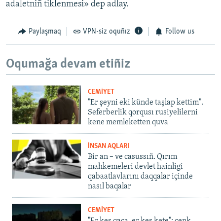
adaletniñ tiklenmesi» dep adlay.
Paylaşmaq
VPN-siz oquñız
Follow us
Oqumağa devam etiñiz
CEMİYET
"Er şeyni eki künde taşlap kettim".
Seferberlik qorqusı rusiyelilerni
kene memleketten quva
İNSAN AQLARI
Bir an – ve casussıñ. Qırım
mahkemeleri devlet hainligi
qabaatlavlarını daqqalar içinde
nasıl baqalar
CEMİYET