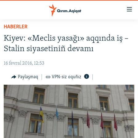
Link
açıqlığı
Esas
HABERLER
mündericege
HABERLER
Kiyev: «Meclis yasağı» aqqında iş –
qaytmaq
SİYASET
Baş
Stalin siyasetiniñ devamı
İQTİSADİYAT
navigatsiyağa
qaytmaq
16 fevral 2016, 12:53
CEMİYET
Qıdıruvğa
MEDENİYET
Paylaşmaq
VPN-siz oquñız
qaytmaq
İNSAN AQLARI
VİDEO
SÜRET
BLOGLAR
FİKİR