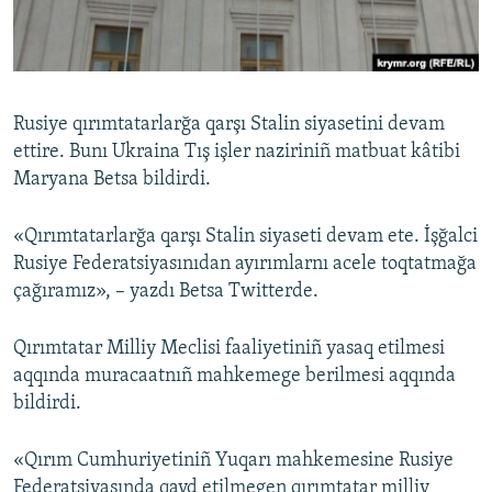
Русский
Українською
Rusiye qırımtatarlarğa qarşı Stalin siyasetini devam
QOŞULIÑIZ!
ettire. Bunı Ukraina Tış işler naziriniñ matbuat kâtibi
Maryana Betsa bildirdi.
«Qırımtatarlarğa qarşı Stalin siyaseti devam ete. İşğalci
RFE/RS bütün saytları
Rusiye Federatsiyasınıdan ayırımlarnı acele toqtatmağa
çağıramız», – yazdı Betsa Twitterde.
Qırımtatar Milliy Meclisi faaliyetiniñ yasaq etilmesi
aqqında muracaatnıñ mahkemege berilmesi aqqında
bildirdi.
«Qırım Cumhuriyetiniñ Yuqarı mahkemesine Rusiye
Federatsiyasında qayd etilmegen qırımtatar milliy