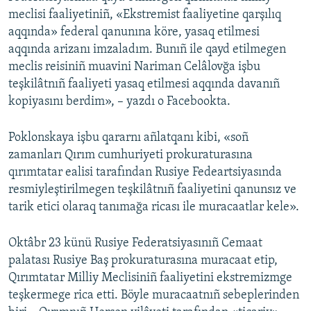
meclisi faaliyetiniñ, «Ekstremist faaliyetine qarşılıq
aqqında» federal qanunına köre, yasaq etilmesi
aqqında arizanı imzaladım. Bunıñ ile qayd etilmegen
meclis reisiniñ muavini Nariman Celâlovğa işbu
teşkilâtnıñ faaliyeti yasaq etilmesi aqqında davanıñ
kopiyasını berdim», – yazdı o Facebookta.
Poklonskaya işbu qararnı añlatqanı kibi, «soñ
zamanları Qırım cumhuriyeti prokuraturasına
qırımtatar ealisi tarafından Rusiye Fedeartsiyasında
resmiyleştirilmegen teşkilâtnıñ faaliyetini qanunsız ve
tarik etici olaraq tanımağa ricası ile muracaatlar kele».
Oktâbr 23 künü Rusiye Federatsiyasınıñ Cemaat
palatası Rusiye Baş prokuraturasına muracaat etip,
Qırımtatar Milliy Meclisiniñ faaliyetini ekstremizmge
teşkermege rica etti. Böyle muracaatnıñ sebeplerinden