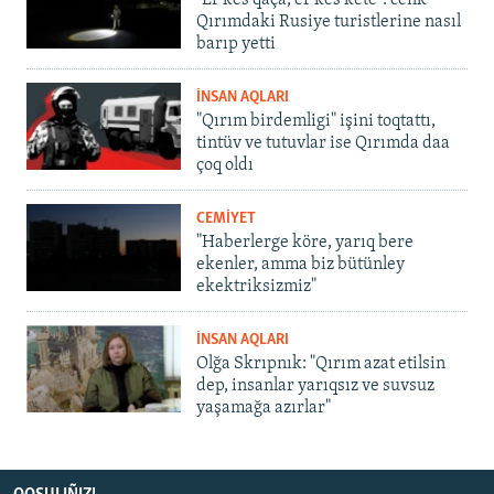
"Er kes qaça, er kes kete": cenk
Qırımdaki Rusiye turistlerine nasıl
barıp yetti
İNSAN AQLARI
"Qırım birdemligi" işini toqtattı,
tintüv ve tutuvlar ise Qırımda daa
çoq oldı
CEMİYET
"Haberlerge köre, yarıq bere
ekenler, amma biz bütünley
ekektriksizmiz"
İNSAN AQLARI
Olğa Skrıpnık: "Qırım azat etilsin
dep, insanlar yarıqsız ve suvsuz
yaşamağa azırlar"