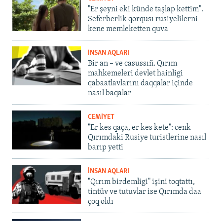
"Er şeyni eki künde taşlap kettim".
Seferberlik qorqusı rusiyelilerni
kene memleketten quva
İNSAN AQLARI
Bir an – ve casussıñ. Qırım
mahkemeleri devlet hainligi
qabaatlavlarını daqqalar içinde
nasıl baqalar
CEMİYET
"Er kes qaça, er kes kete": cenk
Qırımdaki Rusiye turistlerine nasıl
barıp yetti
İNSAN AQLARI
"Qırım birdemligi" işini toqtattı,
tintüv ve tutuvlar ise Qırımda daa
çoq oldı