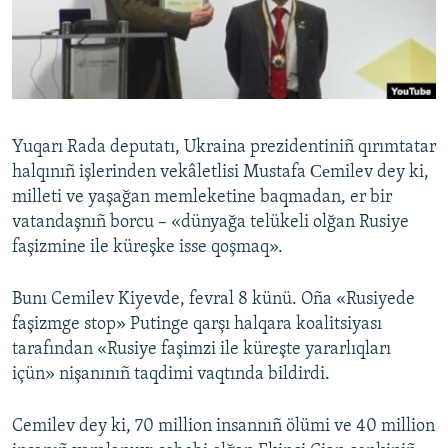
Русский
Українською
QOŞULIÑIZ!
Yuqarı Rada deputatı, Ukraina prezidentiniñ qırımtatar
halqınıñ işlerinden vekâletlisi Mustafa Сеmilev dey ki,
milleti ve yaşağan memleketine baqmadan, er bir
RFE/RS bütün saytları
vatandaşnıñ borcu – «dünyağa telükeli olğan Rusiye
faşizmine ile küreşke isse qoşmaq».
Bunı Cemilev Kiyevde, fevral 8 künü. Oña «Rusiyede
faşizmge stop» Putinge qarşı halqara koalitsiyası
tarafından «Rusiye faşimzi ile küreşte yararlıqları
içün» nişanınıñ taqdimi vaqtında bildirdi.
Cemilev dey ki, 70 million insannıñ ölümi ve 40 million