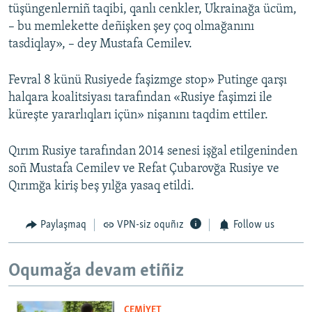
tüşüngenlerniñ taqibi, qanlı cenkler, Ukrainağa ücüm,
– bu memlekette deñişken şey çoq olmağanını
tasdiqlay», – dey Mustafa Cemilev.
Fevral 8 künü Rusiyede faşizmge stop» Putinge qarşı
halqara koalitsiyası tarafından «Rusiye faşimzi ile
küreşte yararlıqları içün» nişanını taqdim ettiler.
Qırım Rusiye tarafından 2014 senesi işğal etilgeninden
soñ Mustafa Cemilev ve Refat Çubarovğa Rusiye ve
Qırımğa kiriş beş yılğa yasaq etildi.
Paylaşmaq
VPN-siz oquñız
Follow us
Oqumağa devam etiñiz
CEMİYET