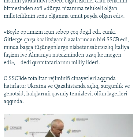
insanıñ yaralanuvı sebebi olğan Ekinci Cian cenkiniñ
bitmesinden soñ «dünya nizamına telükeli olğan
milletçilikniñ soñu olğanına ümüt peyda olğan edi».
«Böyle öptimizm içün sebep çoq degil edi, çünki
Gitlerge qarşı koalitsiyanıñ azalarından biri SSCB edi,
mında başqa tüşüngenlerge nisbetensabırsızlıq İtaliya
faşizm ive Almaniya natsizminden uzaq ketmegen
edi», – dedi qırımtatarlarnnı milliy lideri.
O SSCBde totalitar rejiminiñ cinayetleri aqqında
hatırlattı: Ukraina ve Qazahistanda açlıq, sürgünlik ve
genotsid, halqlarnıñ qavmiy temizlevi, ölüm lagerleri
aqqında.