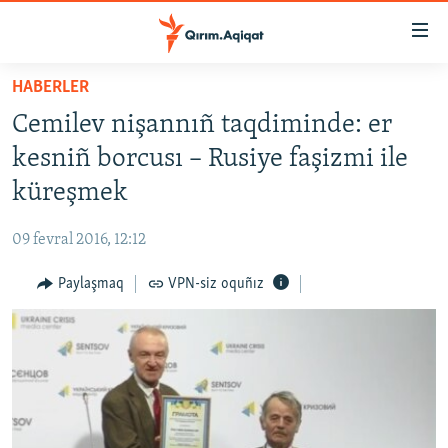
Link
açıqlığı
Esas
HABERLER
mündericege
HABERLER
Cemilev nişannıñ taqdiminde: er
qaytmaq
SİYASET
Baş
kesniñ borcusı – Rusiye faşizmi ile
İQTİSADİYAT
navigatsiyağa
küreşmek
qaytmaq
CEMİYET
Qıdıruvğa
09 fevral 2016, 12:12
MEDENİYET
qaytmaq
Paylaşmaq
VPN-siz oquñız
İNSAN AQLARI
VİDEO
SÜRET
BLOGLAR
FİKİR