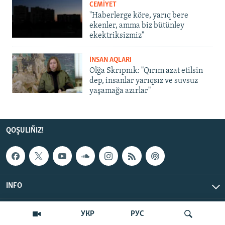
CEMİYET
"Haberlerge köre, yarıq bere
ekenler, amma biz bütünley
ekektriksizmiz"
İNSAN AQLARI
Olğa Skrıpnık: "Qırım azat etilsin
dep, insanlar yarıqsız ve suvsuz
yaşamağa azırlar"
QOŞULIÑIZ!
INFO
© Qırım.Aqiqat, 2026 | All Rights Reserved.
УКР
РУС