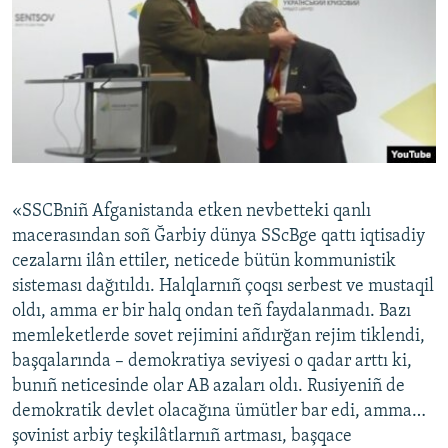
«SSCBniñ Afganistanda etken nevbetteki qanlı
macerasından soñ Ğarbiy dünya SScBge qattı iqtisadiy
cezalarnı ilân ettiler, neticede bütün kommunistik
sisteması dağıtıldı. Halqlarnıñ çoqsı serbest ve mustaqil
oldı, amma er bir halq ondan teñ faydalanmadı. Bazı
memleketlerde sovet rejimini añdırğan rejim tiklendi,
başqalarında – demokratiya seviyesi o qadar arttı ki,
bunıñ neticesinde olar AB azaları oldı. Rusiyeniñ de
demokratik devlet olacağına ümütler bar edi, amma…
şovinist arbiy teşkilâtlarnıñ artması, başqace