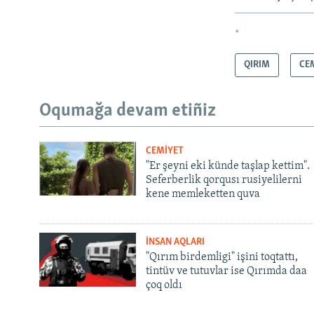
*
QIRIM
CE
Oqumağa devam etiñiz
CEMİYET
"Er şeyni eki künde taşlap kettim".
Seferberlik qorqusı rusiyelilerni
kene memleketten quva
İNSAN AQLARI
"Qırım birdemligi" işini toqtattı,
tintüv ve tutuvlar ise Qırımda daa
çoq oldı