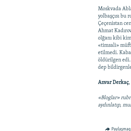
Moskvada Ablay
yolbaşçısı bu r
Çeçenistan cen
Ahmat Kadırovn
olğanı kibi ki
«timsali» müf
etilmedi. Kaba
öldürilgen edi.
dep bildirgenl
Anvar Derkaç
,
«Bloglar» rubr
aydınlatıp, mu
Paylaşmaq