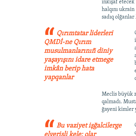
inkişaf etecek
halqını ukrain
sadıq olğanlar
Qırımtatar liderleri
QMDİ-ne Qırım
musulmanlarınıñ diniy
yaşayışını idare etmege
imkân berip hata
yapqanlar
Meclis büyük z
qalmadı. Musta
ğayeni kimler 
Bu vaziyet işğalcilerge
elverişli kele: olar