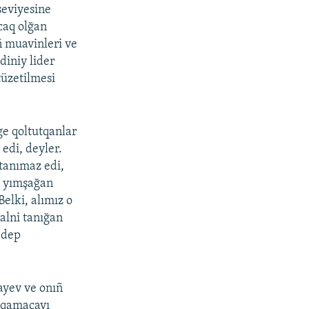
seviyesine
acaq olğan
ñ muavinleri ve
diniy lider
 tüzetilmesi
ge qoltutqanlar
 edi, deyler.
tanımaz edi,
e yımşağan
elki, alımız o
alni tanığan
, dep
layev ve onıñ
t qamaçavı