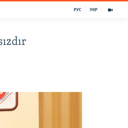
РУС
УКР
sızdır