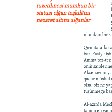
tüzetilmesi mümkün bir
statusı olğan teşkilâtnı
nezaret altına alğanlar
mümkün bir sta
Qırımtatarlar 
bar. Rusiye işb
Amma tez-tez 
onıñ saiplerin
Aksenovnıñ yan
qadar müşkül d
olsa, biz ne ya
tüşünmege başl
Al-azırda Mecli
taqımı eñ yaqı