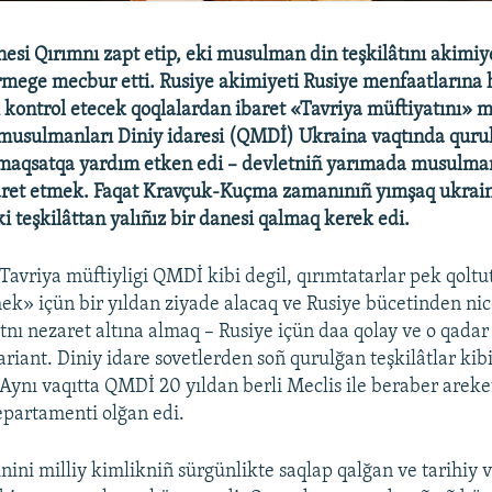
esi Qırımnı zapt etip, eki musulman din teşkilâtını akimiy
rmege mecbur etti. Rusiye akimiyeti Rusiye menfaatlarına
kontrol etecek qoqlalardan ibaret «Tavriya müftiyatını»
 musulmanları Diniy idaresi (QMDİ) Ukraina vaqtında qurul
ı maqsatqa yardım etken edi – devletniñ yarımada musulman
aret etmek. Faqat Kravçuk-Kuçma zamanınıñ yımşaq ukrain
i teşkilâttan yalıñız bir danesi qalmaq kerek edi.
Tavriya müftiyligi QMDİ kibi degil, qırımtatarlar pek qoltu
mek» içün bir yıldan ziyade alacaq ve Rusiye bücetinden ni
âtnı nezaret altına almaq – Rusiye içün daa qolay ve o qada
ariant. Diniy idare sovetlerden soñ qurulğan teşkilâtlar ki
 Aynı vaqıtta QMDİ 20 yıldan berli Meclis ile beraber areket
artamenti olğan edi.
inini milliy kimlikniñ sürgünlikte saqlap qalğan ve tarihiy 