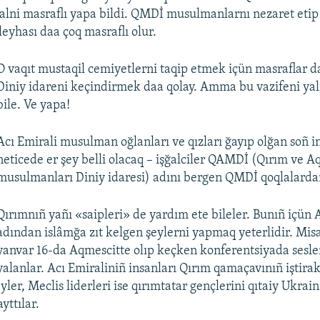
ğalni masraflı yapa bildi. QMDİ musulmanlarnı nezaret etip
eyhası daa çoq masraflı olur.
O vaqıt mustaqil cemiyetlerni taqip etmek içün masraflar d
Diniy idareni keçindirmek daa qolay. Amma bu vazifeni ya
bile. Ve yapa!
Acı Emirali musulman oğlanları ve qızları ğayıp olğan soñ 
neticede er şey belli olacaq – işğalciler QAMDİ (Qırım ve A
musulmanları Diniy idaresi) adını bergen QMDİ qoqlalardan
Qırımnıñ yañı «saipleri» de yardım ete bileler. Bunıñ içün
adından islâmğa zıt kelgen şeylerni yapmaq yeterlidir. Misa
yanvar 16-da Aqmescitte olıp keçken konferentsiyada sesle
yalanlar. Acı Emiraliniñ insanları Qırım qamaçavınıñ iştirak
yler, Meclis liderleri ise qırımtatar gençlerini qıtaiy Ukr
yttılar.