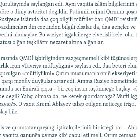
Qurultayında saylanğan edi. Aynı vaqıtta islâm bilgileriniñ 
köre o diniy avtoritet degildir. Putinniñ rejimi Qırımnı qoş
Rusiyede islâmda daa çoq bilgili müftiler bar. QMDİ reisini
yardımcıları din ceetinden bilgili olsalar da, daa gençler ve 
yerini alamaylar. Bu vaziyet işğalcilerge elverişli kele: olar
tusı olğan teşkilâtnı nezaret altına alğanlar.
arasında QMDİ işbirliginden vazgeçmemeli kibi tüşünceler
irlik içün «Tavriya müftiyligini» saylasa edi, daa beteri olur
qurulğan «müftiylikni» Qırım musulmanlarınıñ ekseriyeti 
e qarşı menfiy duyğular artar edi. Amma Rusiye hızmetind
ında acı Emirali çıqsa – bir çoq insan tüşünmege başlay: «B
e degil? Yahşı olmasa da, ne kerek qıbırdamağa? Müfti işğ
payıq?». O vaqıt Kreml Ablayev talap etilgen neticege irişti
ay bile.
s ve qırımtatar qarşılığı iştirakçileriniñ bir istegi bar – Ab
n vaqıtta qanunğa uymay kibi qabul etilmeli. Qırım cemaa