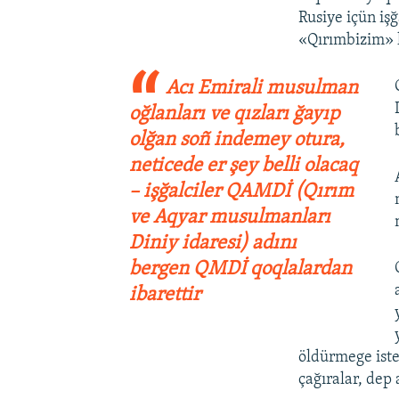
Rusiye içün iş
«Qırımbizim» l
Acı Emirali musulman
oğlanları ve qızları ğayıp
olğan soñ indemey otura,
neticede er şey belli olacaq
– işğalciler QAMDİ (Qırım
ve Aqyar musulmanları
Diniy idaresi) adını
bergen QMDİ qoqlalardan
ibarettir
öldürmege iste
çağıralar, dep a