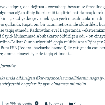
ev istiqrar, daa doğrusı – zorbalıqqa boysunuv timsaline 
olge razı olğan diniy liderlerniñ taqdirini hatırlamaq kerek
kini iç zıddiyetke çevirmek içün yerli musulmanlarnıñ dini
ı qullandı. Faqat, onı bir ücüm neticesinde öldürdiler, bun
mse taqiq etmedi. Kadırovdan evel Dagestanda «ekstremizm
ti Sayid-Muhammad Abubakarov öldürilgen edi – bu cinaye
rdino-Balkar Cumhuriyetiniñ qoqla müftisi Anas Pşihaçev 
 Bunı FSB (Federal havfsızlıq hızmeti) ile çatışmada can ber
er, amma cinayet öyle de taqiq etilmedi...
jurnalist
ikasında bildirilgen fikir-tüşünceler müelliflerniñ noqtaiy-
arririyetniñ baqışları ile aynı olmaması mümkün
VPN-siz oquñız
Follow us
Print