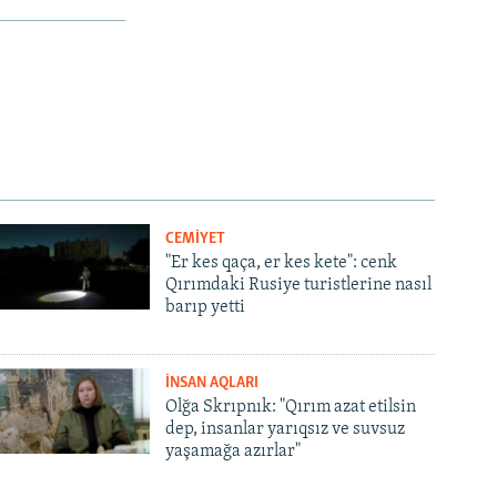
CEMİYET
"Er kes qaça, er kes kete": cenk
Qırımdaki Rusiye turistlerine nasıl
barıp yetti
İNSAN AQLARI
Olğa Skrıpnık: "Qırım azat etilsin
dep, insanlar yarıqsız ve suvsuz
yaşamağa azırlar"