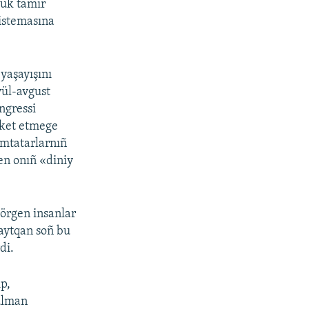
yük tamır
sistemasına
yaşayışını
yül-avgust
ngressi
reket etmege
ımtatarlarnıñ
ten onıñ «diniy
körgen insanlar
aytqan soñ bu
di.
p,
sulman