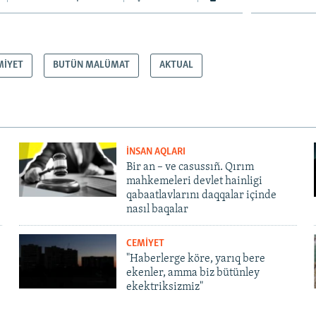
MİYET
BUTÜN MALÜMAT
AKTUAL
İNSAN AQLARI
Bir an – ve casussıñ. Qırım
mahkemeleri devlet hainligi
qabaatlavlarını daqqalar içinde
nasıl baqalar
CEMİYET
"Haberlerge köre, yarıq bere
ekenler, amma biz bütünley
ekektriksizmiz"