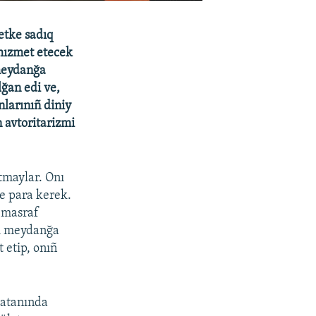
etke sadıq
 hızmet etecek
 meydanğa
ğan edi ve,
larınıñ diniy
 avtoritarizmi
tmaylar. Onı
ce para kerek.
r masraf
bi meydanğa
 etip, onıñ
vatanında