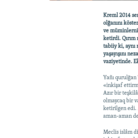
Kreml 2014 sen
olğanını köste
ve müminlerni 
ketirdi. Qırım
tabiiy ki, ayn
yaşayışını nez
vaziyetinde. Ek
Yañı qurulğan 
«inkişaf ettir
Azır bir teşkil
olmaycaq bir v
ketirilgen edi.
aman-aman dep
Meclis islâm d