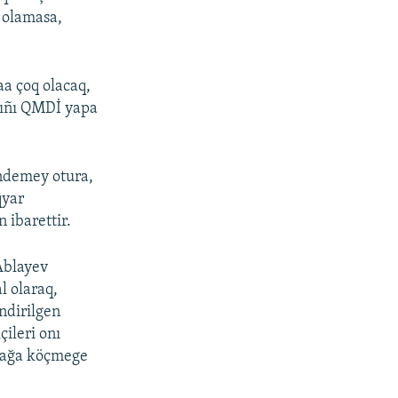
 olamasa,
aa çoq olacaq,
lıñı QMDİ yapa
indemey otura,
qyar
 ibarettir.
 Ablayev
l olaraq,
ndirilgen
çileri onı
ainağa köçmege