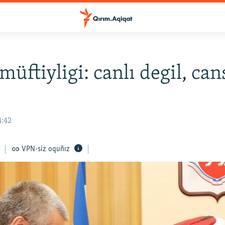
müftiyligi: canlı degil, can
4:42
VPN-siz oquñız