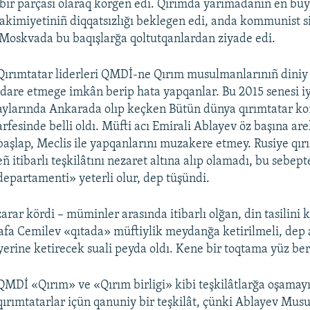
 bir parçası olaraq körgen edi. Qırımda yarımadanıñ eñ bü
 akimiyetiniñ diqqatsızlığı beklegen edi, anda kommunist 
 Moskvada bu baqışlarğa qoltutqanlardan ziyade edi.
Qırımtatar liderleri QMDİ-ne Qırım musulmanlarınıñ diniy 
idare etmege imkân berip hata yapqanlar. Bu 2015 senesi i
aylarında Ankarada olıp keçken Bütün dünya qırımtatar ko
arfesinde belli oldı. Müfti acı Emirali Ablayev öz başına a
başlap, Meclis ile yapqanlarını muzakere etmey. Rusiye qır
eñ itibarlı teşkilâtını nezaret altına alıp olamadı, bu sebep
departamenti» yeterli olur, dep tüşündi.
arar kördi – müminler arasında itibarlı olğan, din tasilini 
fa Cemilev «qıtada» müftiylik meydanğa ketirilmeli, dep 
yerine ketirecek suali peyda oldı. Kene bir toqtama yüz ber
QMDİ «Qırım» ve «Qırım birligi» kibi teşkilâtlarğa oşamayı
qırımtatarlar içün qanuniy bir teşkilât, çünki Ablayev Mu