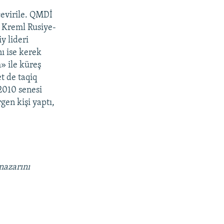
çevirile. QMDİ
. Kreml Rusiye-
y lideri
ı ise kerek
» ile küreş
t de taqiq
2010 senesi
gen kişi yaptı,
nazarını