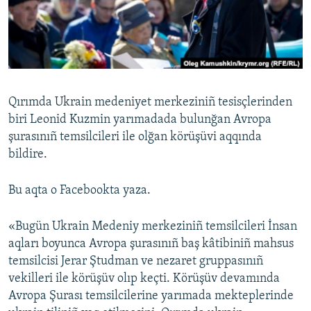
Русский
Українською
QOŞULIÑIZ!
Qırımda Ukrain medeniyet merkeziniñ tesisçlerinden
biri Leonid Kuzmin yarımadada bulunğan Avropa
şurasınıñ temsilcileri ile olğan körüşüvi aqqında
RFE/RS bütün saytları
bildire.
Bu aqta o Facebookta yaza.
«Bugün Ukrain Medeniy merkeziniñ temsilcileri İnsan
aqları boyunca Avropa şurasınıñ baş kâtibiniñ mahsus
temsilcisi Jerar Ştudman ve nezaret gruppasınıñ
vekilleri ile körüşüv olıp keçti. Körüşüv devamında
Avropa Şurası temsilcilerine yarımada mekteplerinde