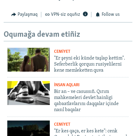
Paylaşmaq
VPN-siz oquñız
Follow us
Oqumağa devam etiñiz
CEMİYET
"Er şeyni eki künde taşlap kettim".
Seferberlik qorqusı rusiyelilerni
kene memleketten quva
İNSAN AQLARI
Bir an – ve casussıñ. Qırım
mahkemeleri devlet hainligi
qabaatlavlarını daqqalar içinde
nasıl baqalar
CEMİYET
"Er kes qaça, er kes kete": cenk