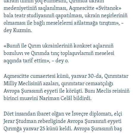
ukrain tiliniñ yoq etilmesini, Qırımda ukrain
medeniyetiniñ saqlanılması, Aqmescitte «Svitanok»
bala teatr studiyasınıñ qapatılması, ukrain neşirleriniñ
olmaması ile bağlı meselelerni añlatmağa tırıştım», –
dey Kuzmin.
«Bunıñ ile Qırım ukrainleriniñ konkret aqlarınıñ
bozuluvı ve Qırımda tınç toplaşuvlarnıñ meselesi
aqqında tarif ettim», – dey o.
Aqmescitte cumaertesi künü, yanvar 30-da, Qırımtatar
Milliy Meclisiniñ azaları, qırımtatar cemaatçılığı
Avropa Şurasınıñ eyyeti ile körüşti. Bunı Meclis reisiniñ
birinci muavini Nariman Celâl bildirdi.
Dört insandan ibaret olğan ve İsveçre diplomatı, elçi
Jerar Ştudman reberliginde Avropa Şurasınıñ eyyeti
Qırımğa yanvar 25 künü keldi. Avropa Şurasınıñ baş