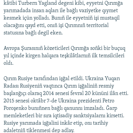
kâtibi Turbern Yagland degeni kibi, eyyetni Qırımğa
yarımadada insan aqları ile bağlı vaziyetke qıymet
kesmek içün yolladı. Bunıñ ile eyyetniñ işi mustaqil
olacağını qayd etti, onıñ işi Qırımnıñ territorial
statusına bağlı degil eken.
Avropa Şurasınıñ közeticileri Qırımğa soñki bir buçuq
yıl içinde kirgen halqara teşkilâtlarnıñ ilk temsilcileri
oldı.
Qırım Rusiye tarafından işğal etildi. Ukraina Yuqarı
Radası Rusiyeniñ vaqtınca Qırım işğaliniñ resmiy
başlanğıçı olaraq 2014 senesi fevral 20 kününi ilân etti.
2015 senesi oktâbr 7-de Ukraina prezidenti Petro
Poroşenko bunıñnen bağlı qanunnı imzaladı. Ğarp
memleketleri bir sıra iqtisadiy sanktsiyalarnı kirsetti.
Rusiye yarımada işğalini inkâr etip, onı tarihiy
adaletniñ tiklenmesi dep adlay.