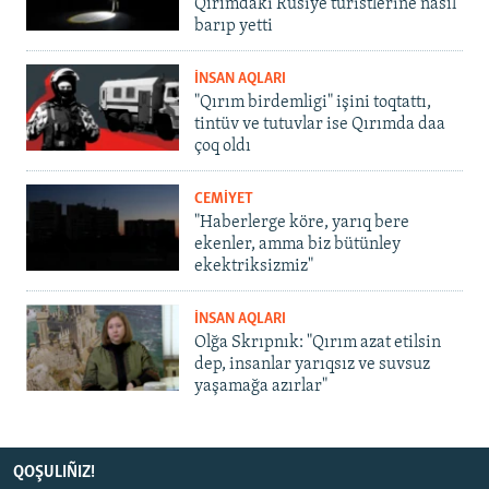
Qırımdaki Rusiye turistlerine nasıl
barıp yetti
İNSAN AQLARI
"Qırım birdemligi" işini toqtattı,
tintüv ve tutuvlar ise Qırımda daa
çoq oldı
CEMİYET
"Haberlerge köre, yarıq bere
ekenler, amma biz bütünley
ekektriksizmiz"
İNSAN AQLARI
Olğa Skrıpnık: "Qırım azat etilsin
dep, insanlar yarıqsız ve suvsuz
yaşamağa azırlar"
QOŞULIÑIZ!