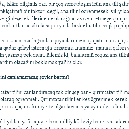
da, islâm bilgimiz bar, bir çoq semetdeşim içün ana tili şahs
inkişafınıñ bir faktorı degil, ana tilini ögrenmesek, yıl-yıl
kerginleşecek. İleride ne olacağını tasavvur etmege qorqası
mankurtlar nesili olacaqmı ya da bizler bu tilni saqlap qalı
cmuasını azırlağanda oquyıcılarımıznı qaqıştırmamaq içü
qadar qolaylaştırmağa tırışamız. İnanıñız, manası qalsın v
in yazmaq pek qıyın. Bilemiz ki, balalarnıñ çoqusı ana tilin
rdım olacağını beklemek yañlış olur.
lini canlandıracaq şeyler barmı?
atar tilini canlandıracaq tek bir şey bar – qırımtatar tili 
olaraq ögrenmeli. Qırımtatar tilini er kes ögrenmek kerek
orumaq içün akimiyette olğanlarnıñ siyasiy iradesi olmalı.
Yıl-yıldan yañı oquyıcılarnı milliy kütleviy haber vastaları