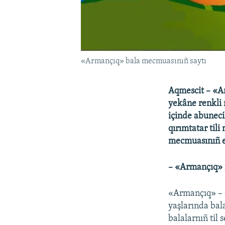
«Armançıq» bala mecmuasınıñ saytı
Aqmescit – «Ar
yekâne renkli 
içinde abuneci
qırımtatar tili
mecmuasınıñ es
– «Armançıq» m
«Armançıq» – q
yaşlarında bal
balalarnıñ til 