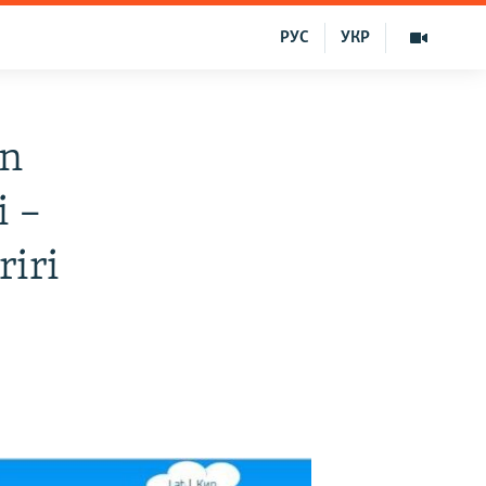
РУС
УКР
an
i –
iri