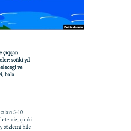
e çıqqan
ler: soñki yıl
kelecegi ve
i, bala
cıları 5-10
f etemiz, çünki
y sözlerni bile