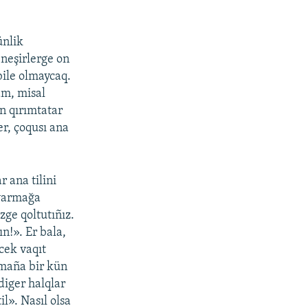
ünlik
neşirlerge on
bile olmaycaq.
am, misal
n qırımtatar
er, çoqusı ana
 ana tilini
lvarmağa
ge qoltutıñız.
ın!». Er bala,
ecek vaqıt
 maña bir kün
diger halqlar
l». Nasıl olsa