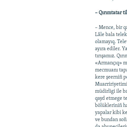
– Qırımtatar t
– Mence, bir q
Lâle bala tele
olamayıq. Tele
ayıra ediler. 
tırışamız. Qırı
«Armançıq» mec
mecmuanı tapa
kere şeerniñ p
Muarririyetimi
müdirligi ile 
qayd etmege tev
bölükleriniñ h
yapalar kibi k
ve bundan soñr
da abunecilerim