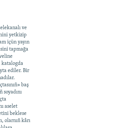
elekanalı ve
ini yetkizip
lam içün yayın
esini tapmağa
veline
i katalogda
a ediler. Bir
adılar.
çtasınıñ» baş
ñ soyadını
çta
ı aselet
etini beklese
, olarnıñ kârı
lılaşa.