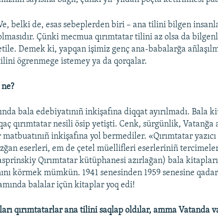
Ve, belki de, esas sebeplerden biri – ana tilini bilgen insanl
olmasıdır. Çünki mecmua qırımtatar tilini az olsa da bilgenl
etile. Demek ki, yapqan işimiz genç ana-babalarğa añlaşılm
tilini ögrenmege istemey ya da qorqalar.
 ne?
ında bala edebiyatınıñ inkişafına diqqat ayırılmadı. Bala ki
aç qırımtatar nesili ösip yetişti. Cenk, sürgünlik, Vatanğa 
 matbuatınıñ inkişafına yol bermediler. «Qırımtatar yazıcı 
zğan eserleri, em de çetel müellifleri eserleriniñ tercimel
asprinskiy Qırımtatar kütüphanesi azırlağan) bala kitapları
nını körmek mümkün. 1941 senesinden 1959 senesine qadar b
amında balalar içün kitaplar yoq edi!
ları qırımtatarlar ana tilini saqlap oldılar, amma Vatanda v