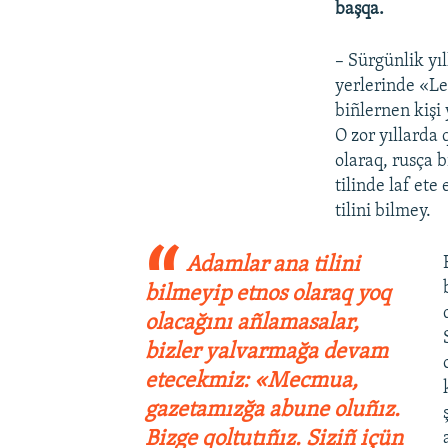
başqa.
– Sürgünlik yıl
yerlerinde «Le
biñlernen kişi
O zor yıllarda
olaraq, rusça 
tilinde laf ete
tilini bilmey.
Adamlar ana tilini
bilmeyip etnos olaraq yoq
olacağını añlamasalar,
bizler yalvarmağa devam
etecekmiz: «Mecmua,
gazetamızğa abune oluñız.
Bizge qoltutıñız. Siziñ içün