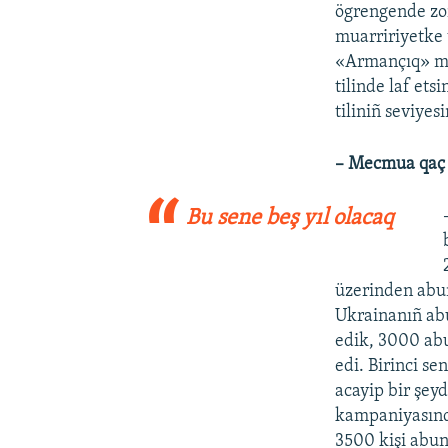
ögrengende zorl
muarririyetke t
«Armançıq» mec
tilinde laf ets
tiliniñ seviyes
– Mecmua qaç 
Bu sene beş yıl olacaq
üzerinden abun
Ukrainanıñ abu
edik, 3000 ab
edi. Birinci se
acayip bir şey
kampaniyasında
3500 kişi abun