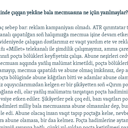
ilinde çıqqan yekâne bala mecmuasına ne içün yazılmaylar?
aç sebep bar: reklam kampaniyası olmadı. ATR qırımtatar t
kanalı qapatılğan soñ halqımızğa mecmua işine devam etken
videniyede çalışqan dostlarımız er vaqıt yardım ete ve rek
Yañı «Millet» telekanalı ile şimdilik çalışmaymız, amma çar
mnıñ poçta bölükleri keyfiyetsiz çalışa. Abune neşirleri ced
muası aqqında yañlış malümat kirsetildi, poçta bölükler
mayıp, mecmua qapatıldı ve abune olmaq imkânsız, dep ayt
oçta bölüginde abune kâğıtları bitti ve adamlar abune olam
z oquyıcılarımızdan kelgen er bir şikâyetten soñ «Qırım po
bağlana edi, olar yañlış malümatnı tarqatqan poçta hadimini
siye etken ediler. Şikâyetler pek çoq edi, bazı vaqıtları po
adimleri milliy bala mecmuasına abune olmasınlar dep, bun
ele edi. Abune olacaq insan vaqıt tapıp poçtağa kelse, nevb
a abune olamasa, bir daa kelmez. Poçta hadimlerine aytam
izniñ sayısına bağlı, çünki yıl-yıldan poçta ketirilmesi paa