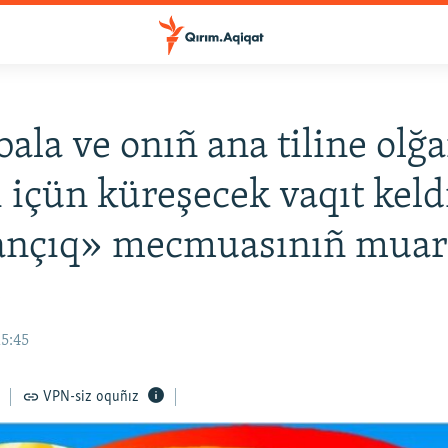
 bala ve onıñ ana tiline olğ
i içün küreşecek vaqıt keld
nçıq» mecmuasınıñ muarr
v
15:45
VPN-siz oquñız