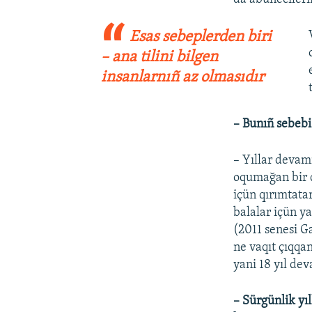
Esas sebeplerden biri
– ana tilini bilgen
insanlarnıñ az olmasıdır
– Bunıñ sebebi
– Yıllar devam
oqumağan bir q
içün qırımtatar
balalar içün ya
(2011 senesi G
ne vaqıt çıqqa
yani 18 yıl dev
– Sürgünlik yıl