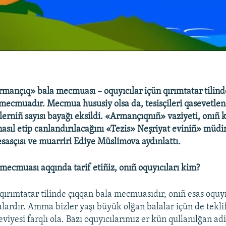
mançıq» bala mecmuası – oquyıcılar içün qırımtatar tilind
mecmuadır. Mecmua hususiy olsa da, tesisçileri qasevetlene
lerniñ sayısı bayağı eksildi. «Armançıqnıñ» vaziyeti, onıñ 
 nasıl etip canlandırılacağını «Tezis» Neşriyat eviniñ» müdir
asçısı ve muarriri Ediye Müslimova aydınlattı.
ecmuası aqqında tarif etiñiz, onıñ oquyıcıları kim?
ırımtatar tilinde çıqqan bala mecmuasıdır, onıñ esas oquyı
alardır. Amma bizler yaşı büyük olğan balalar içün de tekli
seviyesi farqlı ola. Bazı oquyıcılarımız er kün qullanılğan adi