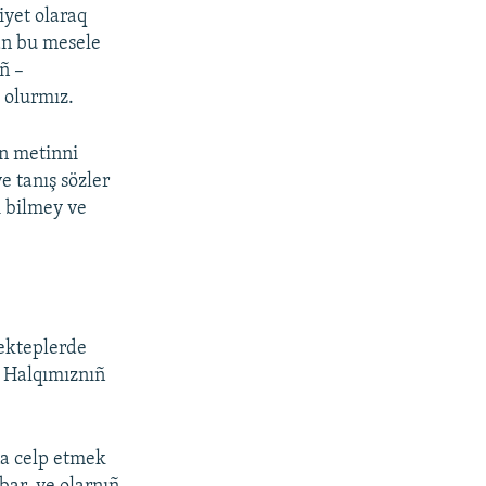
iyet olaraq
dan bu mesele
ñ –
p olurmız.
n metinni
e tanış sözler
i bilmey ve
mekteplerde
. Halqımıznıñ
na celp etmek