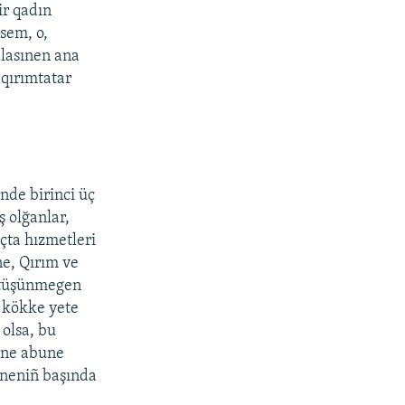
ir qadın
esem, o,
lasınen ana
 qırımtatar
nde birinci üç
ş olğanlar,
çta hızmetleri
ne, Qırım ve
ı tüşünmegen
 kökke yete
 olsa, bu
sene abune
eneniñ başında