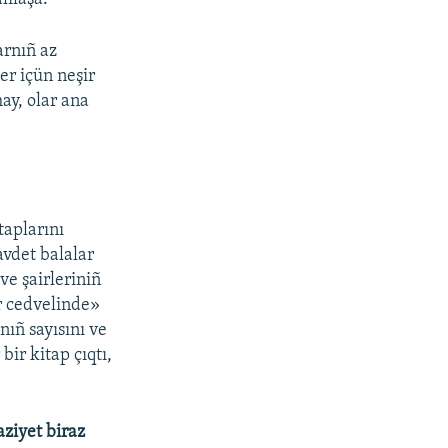
arnıñ az
er içün neşir
ay, olar ana
taplarını
avdet balalar
ve şairleriniñ
er cedvelinde»
nıñ sayısını ve
ir kitap çıqtı,
aziyet biraz