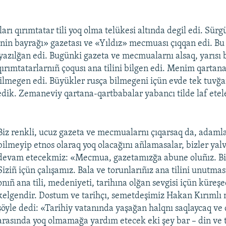
ları qırımtatar tili yoq olma telükesi altında degil edi. Sürg
nin bayrağı» gazetası ve «Yıldız» mecmuası çıqqan edi. Bu 
 yazılğan edi. Bugünki gazeta ve mecmualarnı alsaq, yarısı 
 qırımtatarlarnıñ çoqusı ana tilini bilgen edi. Menim qartan
bilmegen edi. Büyükler rusça bilmegeni içün evde tek tuvğa
 edik. Zemaneviy qartana-qartbabalar yabancı tilde laf etel
Biz renkli, ucuz gazeta ve mecmualarnı çıqarsaq da, adamlar
bilmeyip etnos olaraq yoq olacağını añlamasalar, bizler ya
devam etecekmiz: «Mecmua, gazetamızğa abune oluñız. Biz
Siziñ içün çalışamız. Bala ve torunlarıñız ana tilini unutmas
onıñ ana tili, medeniyeti, tarihına olğan sevgisi içün küreş
kelgendir. Dostum ve tarihçı, semetdeşimiz Hakan Kırımlı
şöyle dedi: «Tarihiy vatanında yaşağan halqnı saqlaycaq ve 
arasında yoq olmamağa yardım etecek eki şey bar – din ve ti