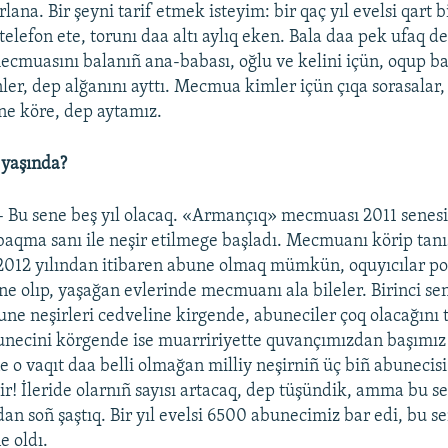
ana. Bir şeyni tarif etmek isteyim: bir qaç yıl evelsi qart b
elefon ete, torunı daa altı aylıq eken. Bala daa pek ufaq d
muasını balanıñ ana-babası, oğlu ve kelini içün, oqup ba
inler, dep alğanını ayttı. Mecmua kimler içün çıqa sorasalar,
ine köre, dep aytamız.
yaşında?
– Bu sene beş yıl olacaq. «Armançıq» mecmuası 2011 senesi
baqma sanı ile neşir etilmege başladı. Mecmuanı körip tanı
2012 yılından itibaren abune olmaq mümkün, oquyıcılar po
e olıp, yaşağan evlerinde mecmuanı ala bileler. Birinci se
ne neşirleri cedveline kirgende, abuneciler çoq olacağın
unecini körgende ise muarririyette quvançımızdan başımız
ne o vaqıt daa belli olmağan milliy neşirniñ üç biñ abunecisi
dir! İleride olarnıñ sayısı artacaq, dep tüşündik, amma bu 
n soñ şaştıq. Bir yıl evelsi 6500 abunecimiz bar edi, bu s
e oldı.