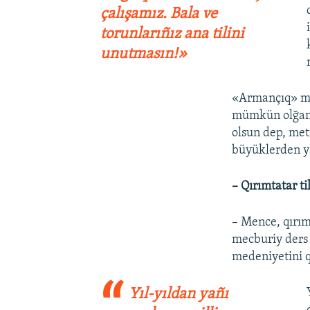
çalışamız. Bala ve
torunlarıñız ana tilini
unutmasın!»
«Armançıq» me
mümkün olğanı 
olsun dep, met
büyüklerden ya
– Qırımtatar ti
– Mence, qırımt
mecburiy ders 
medeniyetini q
Yıl-yıldan yañı