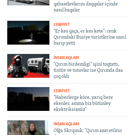
qabaatlavlarını daqqalar içinde
nasıl baqalar
CEMİYET
"Er kes qaça, er kes kete": cenk
Qırımdaki Rusiye turistlerine nasıl
barıp yetti
İNSAN AQLARI
"Qırım birdemligi" işini toqtattı,
tintüv ve tutuvlar ise Qırımda daa
çoq oldı
CEMİYET
"Haberlerge köre, yarıq bere
ekenler, amma biz bütünley
ekektriksizmiz"
İNSAN AQLARI
Olğa Skrıpnık: "Qırım azat etilsin