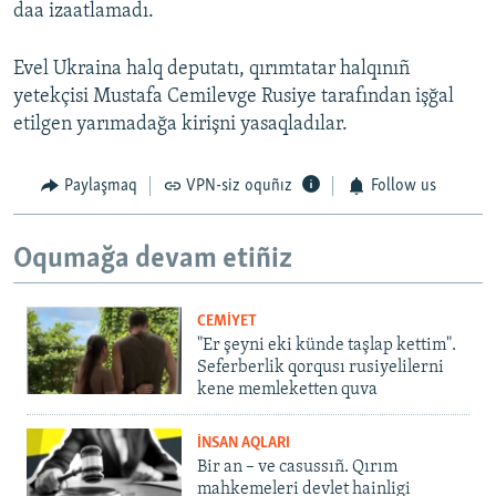
daa izaatlamadı.
Evel Ukraina halq deputatı, qırımtatar halqınıñ
yetekçisi Mustafa Cemilevge Rusiye tarafından işğal
etilgen yarımadağa kirişni yasaqladılar.
Paylaşmaq
VPN-siz oquñız
Follow us
Oqumağa devam etiñiz
CEMİYET
"Er şeyni eki künde taşlap kettim".
Seferberlik qorqusı rusiyelilerni
kene memleketten quva
İNSAN AQLARI
Bir an – ve casussıñ. Qırım
mahkemeleri devlet hainligi