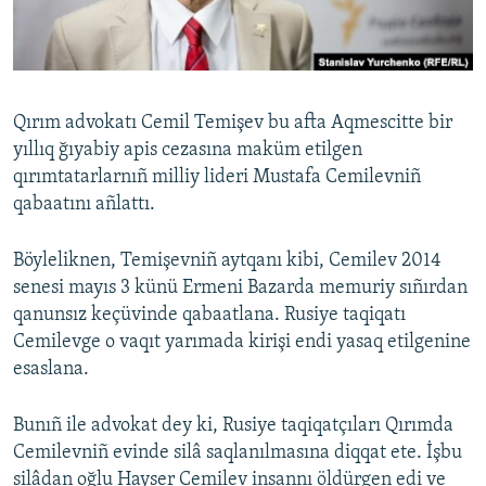
Русский
Українською
Qırım advokatı Cemil Temişev bu afta Aqmescitte bir
QOŞULIÑIZ!
yıllıq ğıyabiy apis cezasına maküm etilgen
qırımtatarlarnıñ milliy lideri Mustafa Cemilevniñ
qabaatını añlattı.
RFE/RS bütün saytları
Böyleliknen, Temişevniñ aytqanı kibi, Cemilev 2014
senesi mayıs 3 künü Ermeni Bazarda memuriy sıñırdan
qanunsız keçüvinde qabaatlana. Rusiye taqiqatı
Cemilevge o vaqıt yarımada kirişi endi yasaq etilgenine
esaslana.
Bunıñ ile advokat dey ki, Rusiye taqiqatçıları Qırımda
Cemilevniñ evinde silâ saqlanılmasına diqqat ete. İşbu
silâdan oğlu Hayser Cemilev insannı öldürgen edi ve