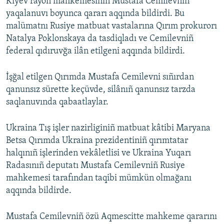
Kiyev rayon mahkemesiniñ Mustafa Cemilevniñ
yaqalanuvı boyunca qararı aqqında bildirdi. Bu
malümatnı Rusiye matbuat vastalarına Qırım prokurorı
Natalya Poklonskaya da tasdiqladı ve Cemilevniñ
federal qıdıruvğa ilân etilgeni aqqında bildirdi.
İşğal etilgen Qırımda Mustafa Cemilevni sıñırdan
qanunsız sürette keçüvde, silânıñ qanunsız tarzda
saqlanuvında qabaatlaylar.
Ukraina Tış işler nazirliginiñ matbuat kâtibi Maryana
Betsa Qırımda Ukraina prezidentiniñ qırımtatar
halqınıñ işlerinden vekâletlisi ve Ukraina Yuqarı
Radasınıñ deputatı Mustafa Cemilevniñ Rusiye
mahkemesi tarafından taqibi mümkün olmağanı
aqqında bildirde.
Mustafa Cemilevniñ özü Aqmescitte mahkeme qararını