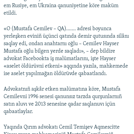
em Rusiye, em Ukraina qanuniyetine köre maküm
etildi.
«O (Mustafa Cemilev – QA)……. adresi boyunca
yerleşken eviniñ üçünci qatında demir qutusında silânı
saqlay edi, ondan anahtarnı oğlu – Cemilev Hayser
Mustafa oğlu bilgen yerde saqladı», – dep bildire
advokat Facebookta iş malümatlarını, işte Hayser
«aselet öldürüvni etkeni» aqqında yazıla, mahkemede
ise aselet yapılmağan öldürüvde qabaatlandı.
Advokatnıñ aşkâr etken malümatına köre, Mustafa
Cemilevni 1996 senesi qanunsız tarzda qurşunlarnıñ
satın aluvı ve 2013 senesine qadar saqlanuvı içün
qabaatlaylar.
Yaqında Qırım advokatı Cemil Temişev Aqmescitte