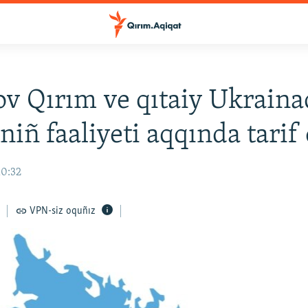
v Qırım ve qıtaiy Ukraina
niñ faaliyeti aqqında tarif 
10:32
VPN-siz oquñız