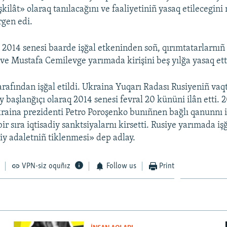
kilât» olaraq tanılacağını ve faaliyetiniñ yasaq etilecegini
rgen edi.
 2014 senesi baarde işğal etkeninden soñ, qırımtatarlarnıñ 
ve Mustafa Cemilevge yarımada kirişini beş yılğa yasaq etti
arafından işğal etildi. Ukraina Yuqarı Radası Rusiyeniñ vaq
y başlanğıçı olaraq 2014 senesi fevral 20 kününi ilân etti. 
raina prezidenti Petro Poroşenko bunıñnen bağlı qanunnı 
r sıra iqtisadiy sanktsiyalarnı kirsetti. Rusiye yarımada işğ
hiy adaletniñ tiklenmesi» dep adlay.
VPN-siz oquñız
Follow us
Print