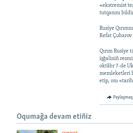
«ekstremist teş
tutqanını bildi
Rusiye Qırımnı
Refat Çubarov 
Qırım Rusiye t
işğaliniñ resmi
oktâbr 7-de Uk
memleketleri bi
etip, onı «tari
Paylaşmaq
Oqumağa devam etiñiz