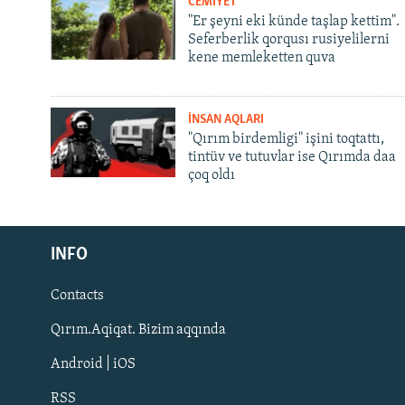
CEMİYET
"Er şeyni eki künde taşlap kettim".
Seferberlik qorqusı rusiyelilerni
kene memleketten quva
İNSAN AQLARI
"Qırım birdemligi" işini toqtattı,
tintüv ve tutuvlar ise Qırımda daa
çoq oldı
Русский
INFO
Українською
Contacts
QOŞULIÑIZ!
Qırım.Aqiqat. Bizim aqqında
Android | iOS
RSS