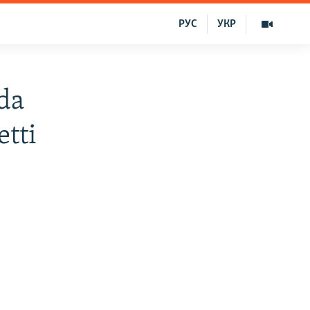
РУС
УКР
da
etti