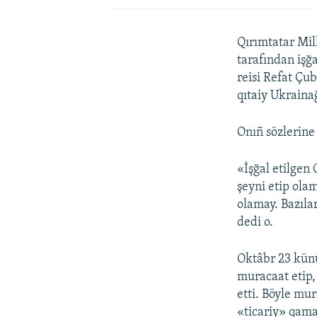
Qırımtatar Mil
tarafından işğ
reisi Refat Çu
qıtaiy Ukrainağ
Onıñ sözlerine 
«İşğal etilgen
şeyni etip ola
olamay. Bazılar
dedi o.
Oktâbr 23 künü
muracaat etip,
etti. Böyle mu
«ticariy» qama