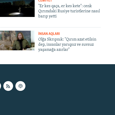
CEMİYET
"Er kes qaça, er kes kete": cenk
Qırımdaki Rusiye turistlerine nasıl
barıp yetti
İNSAN AQLARI
Olğa Skrıpnık: "Qırım azat etilsin
dep, insanlar yarıqsız ve suvsuz
yaşamağa azırlar"