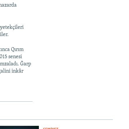
 nazarda
yetekçileri
ler.
tınca Qırım
2015 senesi
imzaladı. Ğarp
alini inkâr