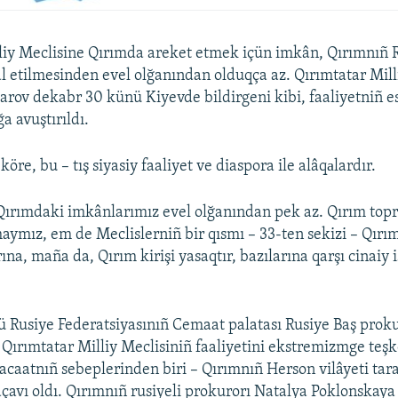
liy Meclisine Qırımda areket etmek içün imkân, Qırımnıñ 
al etilmesinden evel olğanından olduqça az. Qırımtatar Mill
barov dekabr 30 künü Kiyevde bildirgeni kibi, faaliyetniñ es
a avuştırıldı.
köre, bu – tış siyasiy faaliyet ve diaspora ile alâqаlardır.
 Qırımdaki imkânlarımız evel olğanından pek az. Qırım top
maymız, em de Meclislerniñ bir qısmı – 33-ten sekizi – Qır
ına, maña da, Qırım kirişi yasaqtır, bazılarına qarşı cinaiy iş
 Rusiye Federatsiyasınıñ Cemaat palatası Rusiye Baş prok
 Qırımtatar Milliy Meclisiniñ faaliyetini ekstremizmge teş
racaatnıñ sebeplerinden biri – Qırımnıñ Herson vilâyeti tar
çavı oldı. Qırımnıñ rusiyeli prokurorı Natalya Poklonskaya