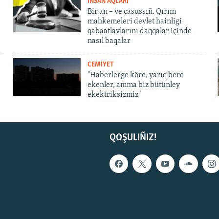
İNSAN AQLARI
Bir an – ve casussıñ. Qırım
mahkemeleri devlet hainligi
qabaatlavlarını daqqalar içinde
nasıl baqalar
CEMİYET
"Haberlerge köre, yarıq bere
ekenler, amma biz bütünley
ekektriksizmiz"
QOŞULIÑIZ!