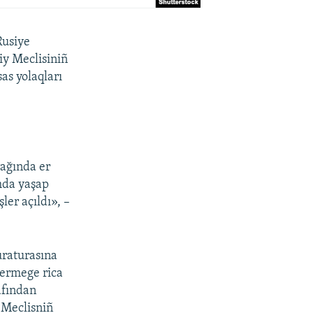
Rusiye
iy Meclisiniñ
as yolaqları
rağında er
ımda yaşap
ler açıldı», –
uraturasına
kermege rica
afından
 Meclisniñ