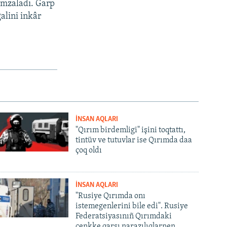
imzaladı. Ğarp
alini inkâr
İNSAN AQLARI
"Qırım birdemligi" işini toqtattı,
tintüv ve tutuvlar ise Qırımda daa
çoq oldı
İNSAN AQLARI
"Rusiye Qırımda onı
istemegenlerini bile edi". Rusiye
Federatsiyasınıñ Qırımdaki
cenkke qarşı narazılıqlarnen