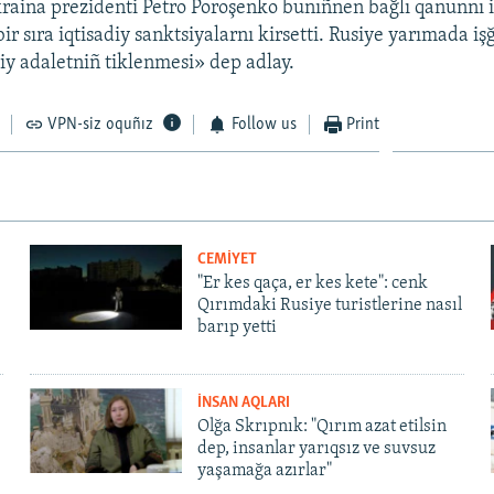
raina prezidenti Petro Poroşenko bunıñnen bağlı qanunnı 
r sıra iqtisadiy sanktsiyalarnı kirsetti. Rusiye yarımada işğ
hiy adaletniñ tiklenmesi» dep adlay.
VPN-siz oquñız
Follow us
Print
CEMİYET
"Er kes qaça, er kes kete": cenk
Qırımdaki Rusiye turistlerine nasıl
barıp yetti
İNSAN AQLARI
Olğa Skrıpnık: "Qırım azat etilsin
dep, insanlar yarıqsız ve suvsuz
yaşamağa azırlar"