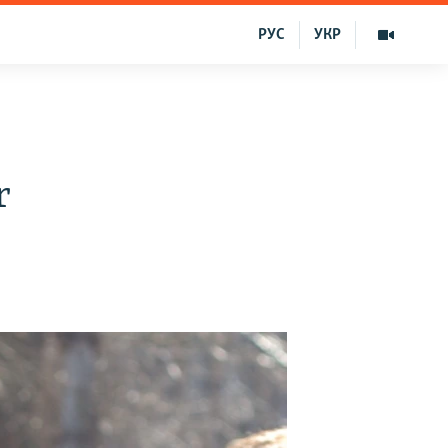
РУС
УКР
r