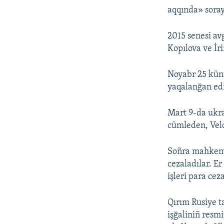
aqqında» soray
2015 senesi av
Kopılova ve İri
Noyabr 25 künü
yaqalanğan edi
Mart 9-da ukrai
cümleden, Veld
Soñra mahkeme 
cezaladılar. Er
işleri para cez
Qırım Rusiye t
işğaliniñ resmi