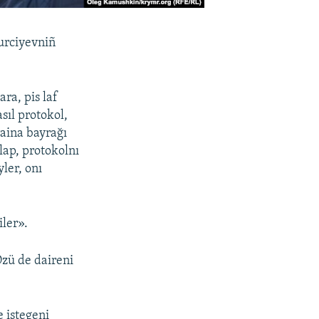
urciyevniñ
ara, pis laf
sıl protokol,
aina bayrağı
ap, protokolnı
yler, onı
iler».
Özü de daireni
 istegeni