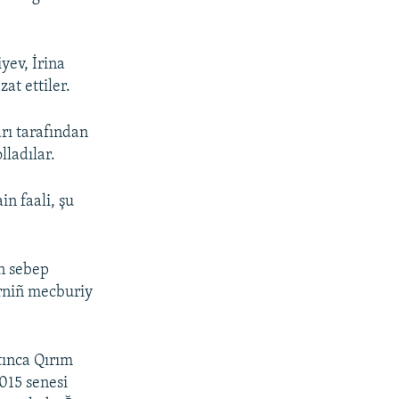
yev, İrina
at ettiler.
rı tarafından
ladılar.
in faali, şu
an sebep
erniñ mecburiy
tınca Qırım
2015 senesi