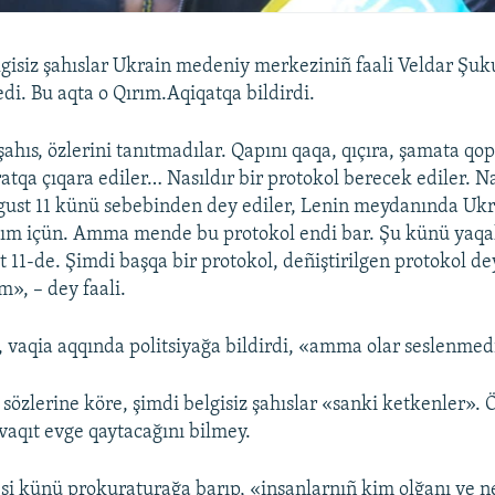
gisiz şahıslar Ukrain medeniy merkeziniñ faali Veldar Şuk
di. Bu aqta o Qırım.Aqiqatqa bildirdi.
şahıs, özlerini tanıtmadılar. Qapını qaqa, qıçıra, şamata qop
atqa çıqara ediler… Nasıldır bir protokol berecek ediler. Na
gust 11 künü sebebinden dey ediler, Lenin meydanında Ukr
nım içün. Amma mende bu protokol endi bar. Şu künü yaqal
t 11-de. Şimdi başqa bir protokol, deñiştirilgen protokol de
m», – dey faali.
, vaqia aqqında politsiyağa bildirdi, «amma olar seslenmed
sözlerine köre, şimdi belgisiz şahıslar «sanki ketkenler». 
 vaqıt evge qaytacağını bilmey.
esi künü prokuraturağa barıp, «insanlarnıñ kim olğanı ve ne