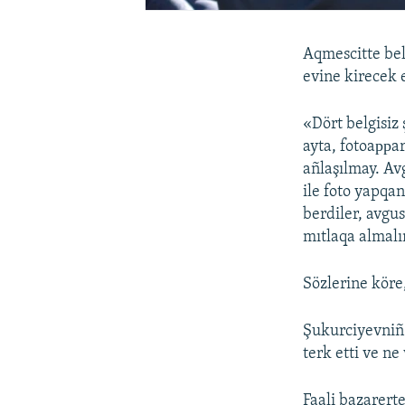
Aqmescitte bel
evine kirecek e
«Dört belgisiz 
ayta, fotoaррar
añlaşılmay. Av
ile foto yapqa
berdiler, avgus
mıtlaqa almalı
Sözlerine köre
Şukurciyevniñ 
terk etti ve ne
Faali bazarert