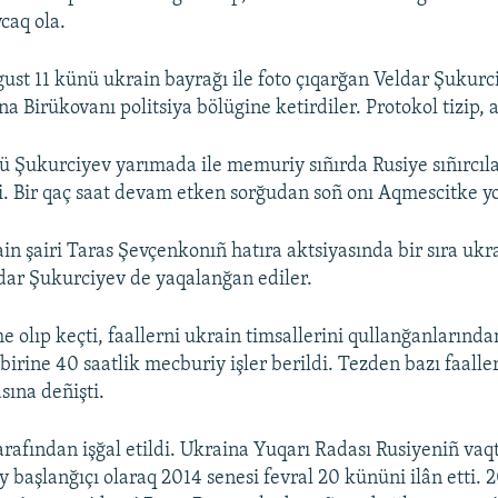
caq ola.
gust 11 künü ukrain bayrağı ile foto çıqarğan Veldar Şukurci
na Birükovanı politsiya bölügine ketirdiler. Protokol tizip, az
 Şukurciyev yarımada ile memuriy sıñırda Rusiye sıñırcıla
. Bir qaç saat devam etken sorğudan soñ onı Aqmescitke yol
n şairi Taras Şevçenkonıñ hatıra aktsiyasında bir sıra ukra
ar Şukurciyev de yaqalanğan ediler.
olıp keçti, faallerni ukrain timsallerini qullanğanlarınd
 birine 40 saatlik mecburiy işler berildi. Tezden bazı faall
asına deñişti.
arafından işğal etildi. Ukraina Yuqarı Radası Rusiyeniñ vaq
y başlanğıçı olaraq 2014 senesi fevral 20 kününi ilân etti. 