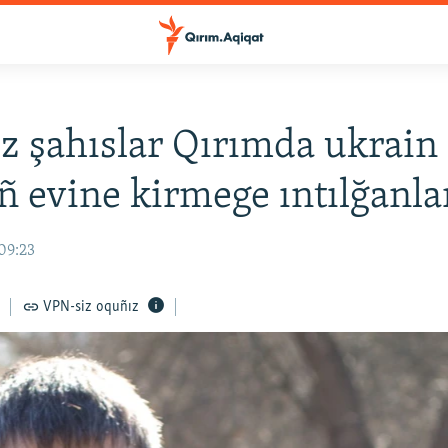
iz şahıslar Qırımda ukrain
iñ evine kirmege ıntılğanla
09:23
VPN-siz oquñız