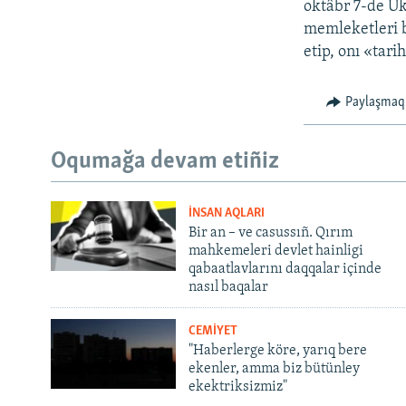
oktâbr 7-de Uk
memleketleri bi
etip, onı «tari
Paylaşmaq
Oqumağa devam etiñiz
İNSAN AQLARI
Bir an – ve casussıñ. Qırım
mahkemeleri devlet hainligi
qabaatlavlarını daqqalar içinde
nasıl baqalar
CEMİYET
"Haberlerge köre, yarıq bere
ekenler, amma biz bütünley
ekektriksizmiz"