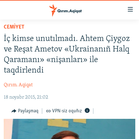
Link
açıqlığı
Esas
CEMİYET
mündericege
HABERLER
İç kimse unutılmadı. Ahtem Çiygoz
qaytmaq
SİYASET
Baş
ve Reşat Ametov «Ukrainanıñ Halq
İQTİSADİYAT
navigatsiyağa
Qaramanı» «nişanları» ile
qaytmaq
CEMİYET
taqdirlendi
Qıdıruvğa
MEDENİYET
qaytmaq
Qırım. Aqiqat
İNSAN AQLARI
18 noyabr 2015, 21:02
VİDEO
SÜRET
Paylaşmaq
VPN-siz oquñız
BLOGLAR
FİKİR