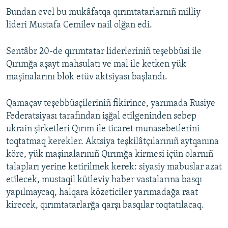
Bundan evel bu mukâfatqa qırımtatarlarnıñ milliy
lideri Mustafa Cemilev nail olğan edi.
Sentâbr 20-de qırımtatar liderleriniñ teşebbüsi ile
Qırımğa aşayt mahsulatı ve mal ile ketken yük
maşinalarını blok etüv aktsiyası başlandı.
Qamaçav teşebbüsçileriniñ fikirince, yarımada Rusiye
Federatsiyası tarafından işğal etilgeninden sebep
ukrain şirketleri Qırım ile ticaret munasebetlerini
toqtatmaq kerekler. Aktsiya teşkilâtçılarınıñ aytqanına
köre, yük maşinalarınıñ Qırımğa kirmesi içün olarnıñ
talapları yerine ketirilmek kerek: siyasiy mabuslar azat
etilecek, mustaqil kütleviy haber vastalarına basqı
yapılmaycaq, halqara közeticiler yarımadağa raat
kirecek, qırımtatarlarğa qarşı basqılar toqtatılacaq.