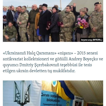
«Ukrainanıñ Halq Qaramanı» «nişanı» – 2015 senesi
antikvariat kollektsioneri ve göñülli Andrey Boyeçko ve
quyumcı Dmitriy Şçerbakovnıñ teşebbüsi ile tesis
etilgen ukrain devletten tış mukâfatıdır.