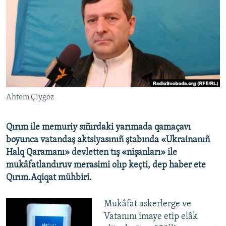
Русский
Українською
QOŞULIÑIZ!
Ahtem Çiygoz
RFE/RS bütün saytları
Qırım ile memuriy sıñırdaki yarımada qamaçavı
boyunca vatandaş aktsiyasınıñ ştabında «Ukrainanıñ
Halq Qaramanı» devletten tış «nişanları» ile
mukâfatlandıruv merasimi olıp keçti, dep haber ete
Qırım.Aqiqat mühbiri.
Mukâfat askerlerge ve
Vatanını imaye etip elâk