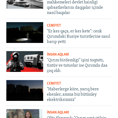
mahkemeleri devlet hainligi
qabaatlavlarını daqqalar içinde
nasıl baqalar
CEMİYET
"Er kes qaça, er kes kete": cenk
Qırımdaki Rusiye turistlerine nasıl
barıp yetti
İNSAN AQLARI
"Qırım birdemligi" işini toqtattı,
tintüv ve tutuvlar ise Qırımda daa
çoq oldı
CEMİYET
"Haberlerge köre, yarıq bere
ekenler, amma biz bütünley
ekektriksizmiz"
İNSAN AQLARI