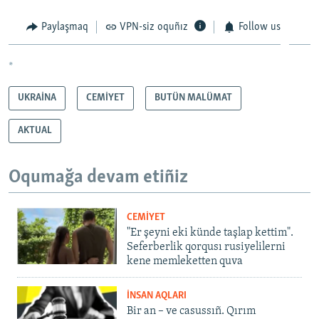
Paylaşmaq
VPN-siz oquñız
Follow us
*
UKRAİNA
CEMİYET
BUTÜN MALÜMAT
AKTUAL
Oqumağa devam etiñiz
CEMİYET
"Er şeyni eki künde taşlap kettim".
Seferberlik qorqusı rusiyelilerni
kene memleketten quva
İNSAN AQLARI
Bir an – ve casussıñ. Qırım