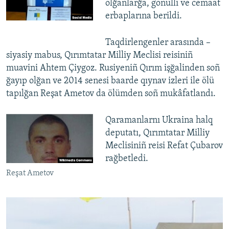
olğanlarğa, göñülli ve cemaat
erbaplarına berildi.
Taqdirlengenler arasında –
siyasiy mabus, Qırımtatar Milliy Meclisi reisiniñ
muavini Ahtem Çiygoz. Rusiyeniñ Qırım işğalinden soñ
ğayıp olğan ve 2014 senesi baarde qıynav izleri ile ölü
tapılğan Reşat Ametov da ölümden soñ mukâfatlandı.
Qaramanlarnı Ukraina halq
deputatı, Qırımtatar Milliy
Meclisiniñ reisi Refat Çubarov
rağbetledi.
Reşat Ametov