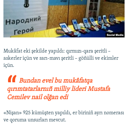
Mukâfat eki şekilde yapıldı: qırmızı-qara şeritli –
askerler içün ve sarı-mavı şeritli – göñülli ve ekimler
içün.
Bundan evel bu mukâfatqa
qırımtatarlarnıñ milliy lideri Mustafa
Cemilev nail olğan edi
«Nişan» 925 kümüşten yapıldı, er biriniñ ayrı nomerası
ve qoruma unsurları mevcut.